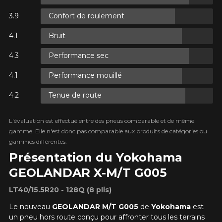
Confort de roulement
R
AXES.
Bruit
R
Performance sec
AXES.
Performance mouillé
Tenue de route
R
AJOUTER UN AVIS
L'évaluation est effectué entre des pneus comparable et de même
AXES.
Cl
gamme. Elle n'est donc pas comparable aux produits de catégories ou
Votre avis concernant le
gammes différentes.
GEOLANDAR X-M/T G005
Présentation du Yokohama
GEOLANDAR X-M/T G005
Nom
LT40/15.5R20 - 128Q (8 plis)
Le nouveau
GEOLANDAR M/T G005
de
Yokohama
est
un pneu hors route conçu pour affronter tous les terrains