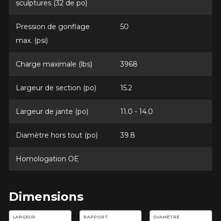
sculptures (32 de po)
Pression de gonflage
50
max. (psi)
Charge maximale (lbs)
3968
Largeur de section (po)
15.2
Largeur de jante (po)
11.0 - 14.0
Diamètre hors tout (po)
39.8
Homologation OE
Dimensions
Entrez les dimensions souhaitées pour vérifier la disponibilité 
LARGEUR
RAPPORT
DIAMÈTRE