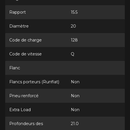
Commentaire
rechercher des options pour votre
configuration.
Rapport
15.5
1-866-220-8025
Diamètre
20
*Attention cette dimension représente une possibilité
Envoyer
Code de charge
128
d'équipement pour votre véhicule, vous devez vérifier
l'exactitude de l'information sur votre véhicule directement
Annuler
avant de commander.
Code de vitesse
Q
Flanc
Flancs porteurs (Runflat)
Non
Pneu renforcé
Non
Extra Load
Non
Profondeurs des
21.0