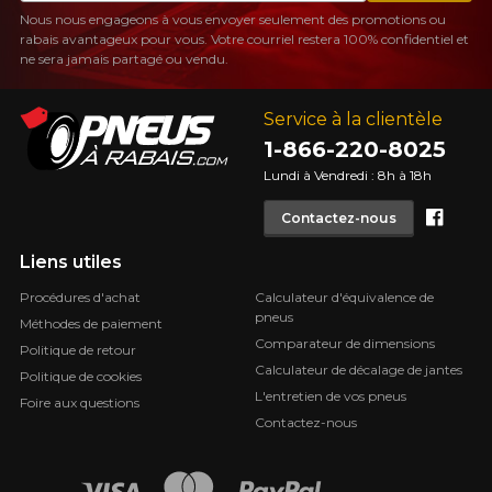
Nous nous engageons à vous envoyer seulement des promotions ou
rabais avantageux pour vous. Votre courriel restera 100% confidentiel et
ne sera jamais partagé ou vendu.
Service à la clientèle
1-866-220-8025
Lundi à Vendredi : 8h à 18h
Face
Contactez-nous
Liens utiles
Procédures d'achat
Calculateur d'équivalence de
pneus
Méthodes de paiement
Comparateur de dimensions
Politique de retour
Calculateur de décalage de jantes
Politique de cookies
L'entretien de vos pneus
Foire aux questions
Contactez-nous