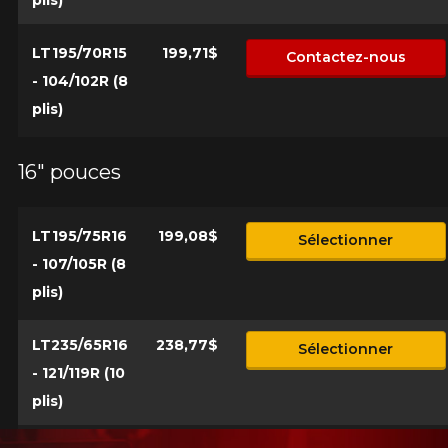
LT195/70R15
199,71$
Contactez-nous
- 104/102R (8
plis)
16" pouces
LT195/75R16
199,08$
Sélectionner
- 107/105R (8
plis)
LT235/65R16
238,77$
Sélectionner
- 121/119R (10
plis)