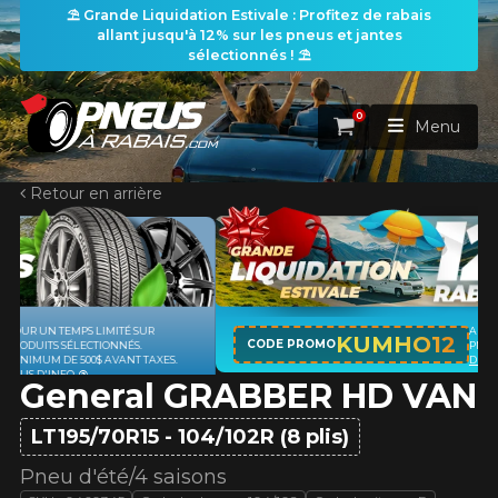
⛱️ Grande Liquidation Estivale : Profitez de rabais
allant jusqu'à 12% sur les pneus et jantes
sélectionnés ! ⛱️
0
Panier
Menu
Retour en arrière
ACCUEIL
PNEUS
ROUES
APPLICABLE SUR TOUT ACHAT DE 4
RECHERCHE DE PNEUS
KUMHO12
VOIR TOUT
CODE PROMO
PNEUS DE MARQUE KUMHO*
PLUS
S.
D'INFO
General GRABBER HD VAN
ENSEMBLES
Rechercher par
RECHERCHE DE ROUES
VOIR TOUT
Par dimensions
Par véhicule
LT195/70R15 - 104/102R (8 plis)
PROMOTIONS
RECHERCHE D'ENSEMBLES
Recherche par dimensions
LARGEUR
RAPPORT
DIAMÈTRE
Par véhicule
Par dimensions
Pneu d'été/4 saisons
PNEUS & JANTES