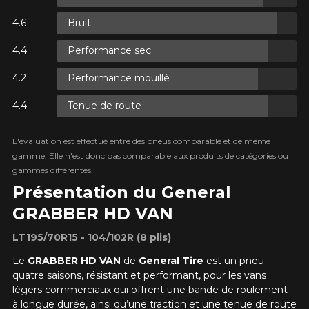
Courriel
Bruit
UR
TAXES.
Performance sec
UR
Votre véhicule
TAXES.
Performance mouillé
Année
Tenue de route
L'évaluation est effectué entre des pneus comparable et de même
Marque
UR
gamme. Elle n'est donc pas comparable aux produits de catégories ou
TAXES.
gammes différentes.
Présentation du General
GRABBER HD VAN
Modèle
LT195/70R15 - 104/102R (8 plis)
Le
GRABBER HD VAN
de
General Tire
est un pneu
quatre saisons, résistant et performant, pour les vans
Option
légers commerciaux qui offrent une bande de roulement
à longue durée, ainsi qu’une traction et une tenue de route