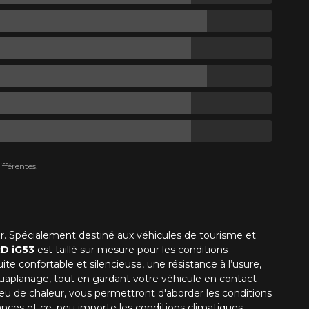
fférentes.
r. Spécialement destiné aux véhicules de tourisme et
D iG53
est taillé sur mesure pour les conditions
te confortable et silencieuse, une résistance à l’usure,
quaplanage, tout en gardant votre véhicule en contact
eu de chaleur, vous permettront d'aborder les conditions
ances et ce, peu importe les conditions climatiques