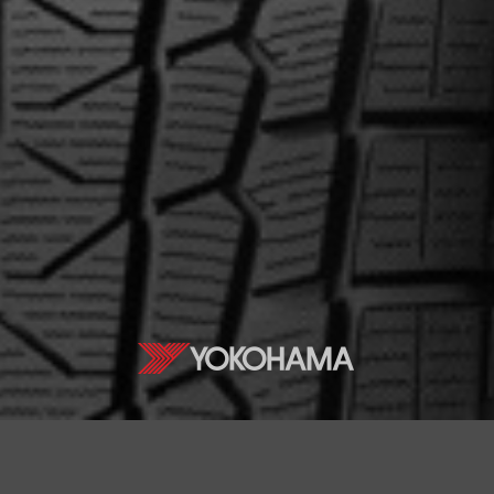
ernant le iceGUARD IG53
Courriel