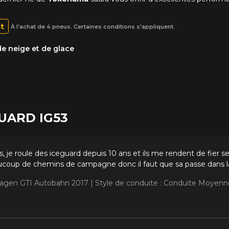
it
À l'achat de 4 pneus. Certaines conditions s'appliquent.
e neige et de glace
GUARD IG53
, je roule des iceguard depuis 10 ans et ils me rendent de fier serv
eaucoup de chemins de campagne donc il faut que sa passe dans l
wagen GTI Autobahn 2017 |
Style de conduite : Conduite Moyenn