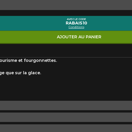
Marque
Modèle
AVEC LE CODE
RABAIS10
Conditions
Style de conduite
Condition de route
VOTRE VÉHICULE
AJOUTER AU PANIER
ourisme et fourgonnettes.
e que sur la glace.
aucun résultat ne convenant parfaitement à votre recherche n'e
 aimerions vous aider à trouver le produit qu'il vous faut. N'hés
èle, qui se fera un plaisir de rechercher des options pour votre con
5
e une possibilité d'équipement pour votre véhicule, vous devez vérifier l'exacti
mmander.