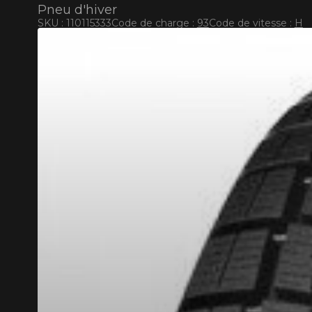
Pneu d'hiver
SKU : 110115333
Code de charge :
93
Code de vitesse :
H
RABAIS10
CODE PROMO
POUR UN TEMPS LIMITÉ SUR PRODUITS SÉLECT