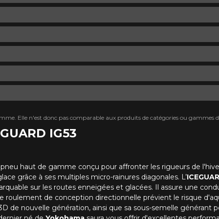
mme. Elle n'est donc pas comparable aux produits de catégories ou gammes di
eGUARD IG53
 pneu haut de gamme conçu pour affronter les rigueurs de l'hive
lace grâce à ses multiples micro-rainures diagonales. L’
ICEGUAR
rquable sur les routes enneigées et glacées. Il assure une condui
de roulement de conception directionnelle prévient le risque d'a
D de nouvelle génération, ainsi que sa sous-semelle générant p
 dernier né de
Yokohama
saura vous offrir d'excellentes perform