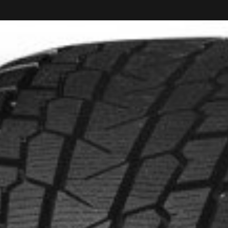
IONNÉS. MINIMUM DE 500$ AVANT TAXES.
PLUS D'INFO