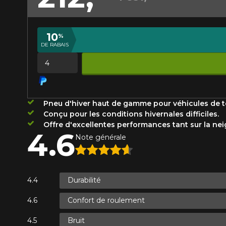
Année
10
%
DE RABAIS
KM parcourus
VOICI LES DIMENSIONS POUR 
Quantité
Votre avis
Que magasinez-vous?
Pneu d'hiver haut de gamme pour véhicules de t
Note
Conçu pour les conditions hivernales difficiles.
1
2
3
4
5
Offre d'excellentes performances tant sur la neig
Malheureusement, 
4.6
Note générale
présentement. Nous
Commentaire
service à la client
1-866-220-802
Durabilité
Confort de roulement
*Attention cette dimension représent
Envoyer
Annuler
véhicule directement avant de co
Bruit