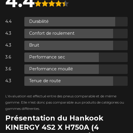
4.4
R
XES.
Durabilité
R
Confort de roulement
XES.
Bruit
Performance sec
R
Performance mouillé
XES.
Tenue de route
L'évaluation est effectué entre des pneus comparable et de même
gamme. Elle n'est donc pas comparable aux produits de catégories ou
gammes différentes.
Présentation du Hankook
KINERGY 4S2 X H750A (4