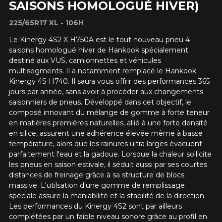
SAISONS HOMOLOGUÉ HIVER)
225/65R17 XL - 106H
Le Kinergy 4S2 X H750A est le tout nouveau pneu 4
saisons homologué hiver de Hankook spécialement
AJOUTER UN AVIS
destiné aux VUS, camionnettes et véhicules
Clo
multisegments. Il a notamment remplacé le Hankook
Votre avis concernant le
Kinergy 4S H740. Il saura vous offrir des performances 365
jours par année, sans avoir à procéder aux changements
KINERGY 4S2 X H750A (4
saisonniers de pneus. Développé dans cet objectif, le
SAISONS HOMOLOGUÉ
composé innovant du mélange de gomme à forte teneur
en matières premières naturelles, allié à une forte densité
HIVER)
en silice, assurent une adhérence élevée même à basse
température, alors que les rainures ultra larges évacuent
Nom
parfaitement l'eau et la gadoue. Lorsque la chaleur sollicite
les pneus en saison estivale, il séduit aussi par ses courtes
distances de freinage grâce à sa structure de blocs
massive. L'utilsation d'une gomme de remplissage
Courriel
spéciale assure la maniabilité et la stabilité de la direction.
Les performances du Kinergy 4S2 sont par ailleurs
complétées par un faible niveau sonore grâce au profil en