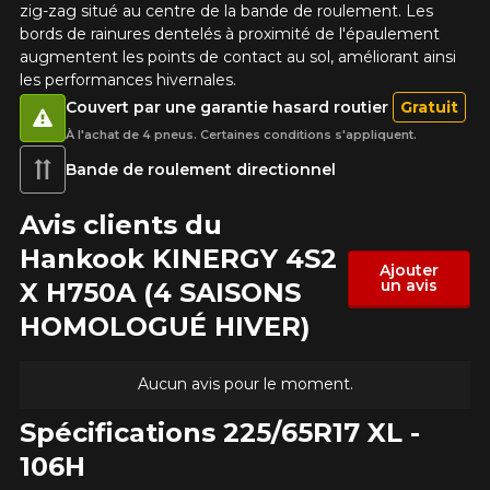
zig-zag situé au centre de la bande de roulement. Les
Votre véhicule
bords de rainures dentelés à proximité de l'épaulement
augmentent les points de contact au sol, améliorant ainsi
Année
les performances hivernales.
Couvert par une garantie hasard routier
Gratuit
À l'achat de 4 pneus. Certaines conditions s'appliquent.
Bande de roulement directionnel
Marque
Avis clients du
Hankook KINERGY 4S2
Ajouter
Modèle
un avis
X H750A (4 SAISONS
HOMOLOGUÉ HIVER)
Aucun avis pour le moment.
Option
Spécifications 225/65R17 XL -
106H