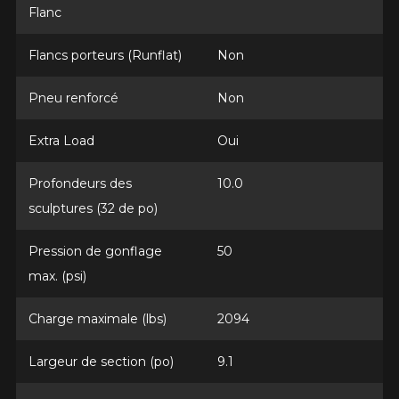
1-866-220-8025
Flanc
Flancs porteurs (Runflat)
Non
*Attention cette dimension représente une possibilité
Envoyer
d'équipement pour votre véhicule, vous devez vérifier
l'exactitude de l'information sur votre véhicule directement
Pneu renforcé
Non
Annuler
avant de commander.
Extra Load
Oui
Profondeurs des
10.0
sculptures (32 de po)
Pression de gonflage
50
max. (psi)
Charge maximale (lbs)
2094
Largeur de section (po)
9.1