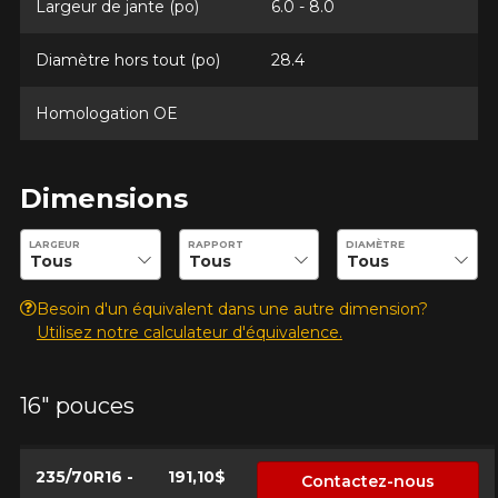
Largeur de jante (po)
6.0 - 8.0
Diamètre hors tout (po)
28.4
Homologation OE
Dimensions
Entrez les dimensions souhaitées pour vérifier la disponibilité 
LARGEUR
RAPPORT
DIAMÈTRE
Besoin d'un équivalent dans une autre dimension?
Utilisez notre calculateur d'équivalence.
16" pouces
235/70R16 -
191,10$
Contactez-nous