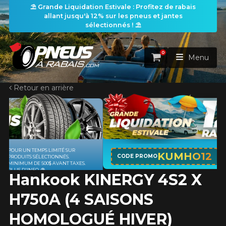
⛱️ Grande Liquidation Estivale : Profitez de rabais
allant jusqu'à 12% sur les pneus et jantes
sélectionnés ! ⛱️
0
Panier
Menu
Retour en arrière
ACCUEIL
PNEUS
ROUES
APPLICABLE SUR TOUT ACHAT DE 4
RECHERCHE DE PNEUS
KUMHO12
VOIR TOUT
CODE PROMO
PNEUS DE MARQUE KUMHO*
PLUS
D'INFO
Hankook KINERGY 4S2 X
ENSEMBLES
Rechercher par
RECHERCHE DE ROUES
VOIR TOUT
Par dimensions
Par véhicule
H750A (4 SAISONS
PROMOTIONS
RECHERCHE D'ENSEMBLES
Recherche par dimensions
LARGEUR
RAPPORT
DIAMÈTRE
Par véhicule
Par dimensions
HOMOLOGUÉ HIVER)
PNEUS & JANTES