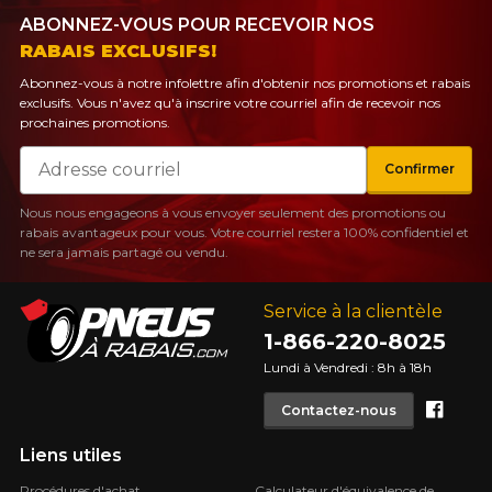
ABONNEZ-VOUS POUR RECEVOIR NOS
RABAIS EXCLUSIFS!
Abonnez-vous à notre infolettre afin d'obtenir nos promotions et rabais
exclusifs. Vous n'avez qu'à inscrire votre courriel afin de recevoir nos
prochaines promotions.
Courriel
Confirmer
Nous nous engageons à vous envoyer seulement des promotions ou
rabais avantageux pour vous. Votre courriel restera 100% confidentiel et
ne sera jamais partagé ou vendu.
Service à la clientèle
1-866-220-8025
Lundi à Vendredi : 8h à 18h
Face
Contactez-nous
Liens utiles
Procédures d'achat
Calculateur d'équivalence de