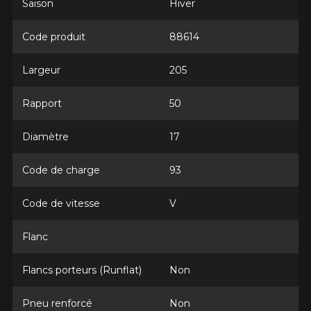
Saison
Hiver
Courriel
Code produit
88614
Largeur
205
Votre véhicule
Rapport
50
Année
Diamètre
17
Code de charge
93
Marque
Code de vitesse
V
Flanc
Modèle
Flancs porteurs (Runflat)
Non
Pneu renforcé
Non