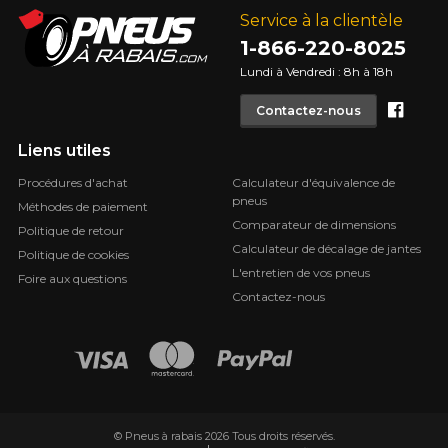
Service à la clientèle
1-866-220-8025
Lundi à Vendredi : 8h à 18h
Face
Contactez-nous
Liens utiles
Procédures d'achat
Calculateur d'équivalence de
pneus
Méthodes de paiement
Comparateur de dimensions
Politique de retour
Calculateur de décalage de jantes
Politique de cookies
L'entretien de vos pneus
Foire aux questions
Contactez-nous
© Pneus à rabais 2026 Tous droits réservés.