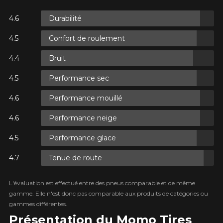
Durabilité
S.
Confort de roulement
S.
Bruit
Performance sec
Performance mouillé
Performance neige
S.
Performance glace
Tenue de route
L'évaluation est effectué entre des pneus comparable et de même
gamme. Elle n'est donc pas comparable aux produits de catégories ou
gammes différentes.
Présentation du Momo Tires