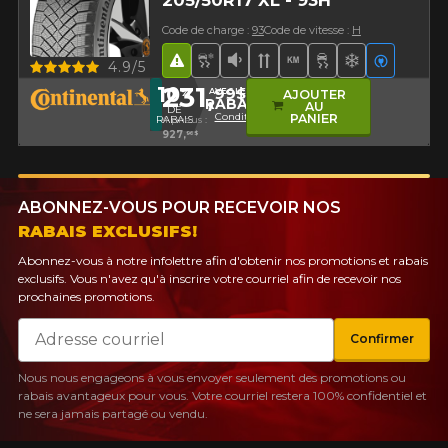
Code de charge :
93
Code de vitesse :
H
Hasard routier
Pneu neige et glace
Faible niveau sonore
Bande de roulement d
Haut kilométrage
Supérieur sur 
Supérieur s
Véhicule
Aperçu
4.9/5
231,
10
99$
%
AVEC LE CODE
AJOUTER
RABAIS10
AU
DE
Conditions
PANIER
RABAIS
4 pneus :
927,
96$
ABONNEZ-VOUS POUR RECEVOIR NOS
RABAIS EXCLUSIFS!
Abonnez-vous à notre infolettre afin d'obtenir nos promotions et rabais
exclusifs. Vous n'avez qu'à inscrire votre courriel afin de recevoir nos
prochaines promotions.
Courriel
Confirmer
Nous nous engageons à vous envoyer seulement des promotions ou
rabais avantageux pour vous. Votre courriel restera 100% confidentiel et
ne sera jamais partagé ou vendu.