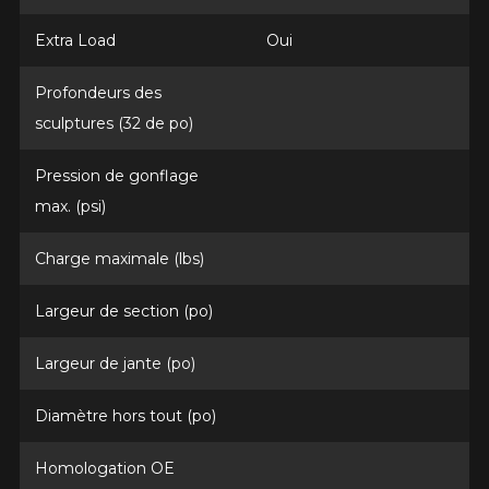
Option
Extra Load
Oui
Profondeurs des
KM parcourus
sculptures (32 de po)
Pression de gonflage
VOICI LES DIMENSIONS POUR VOTRE VÉHICULE
max. (psi)
Fe
Style de conduite
Charge maximale (lbs)
Que magasinez-vous?
Largeur de section (po)
Condition de route
Largeur de jante (po)
Malheureusement, aucun résultat ne
convenant parfaitement à votre
Diamètre hors tout (po)
Votre avis
recherche n'est disponible en ligne
présentement. Nous aimerions vous
Note
Homologation OE
aider à trouver le produit qu'il vous faut.
1
2
3
4
5