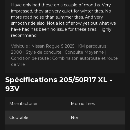
Have only had these on a couple of months. Very
impressed, they are very quiet for winter tires. No
more road noise than summer tires. And very
smooth ride also. Not a lot of snow yet but what we
have had has been no issue for these tires. Highly
recommend!
Véhicule : Nissan Rogue S 2025 |
KM parcourus :
2000 |
Style de conduite : Conduite Moyenne |
Condition de route : Combinaison autoroute et route
de ville
AJOUTER UN AVIS
Spécifications 205/50R17 XL -
Clo
93V
Votre avis concernant le
NORTHPOLE W-20 EUROPA
Manufacturier
Momo Tires
Nom
Cloutable
Non