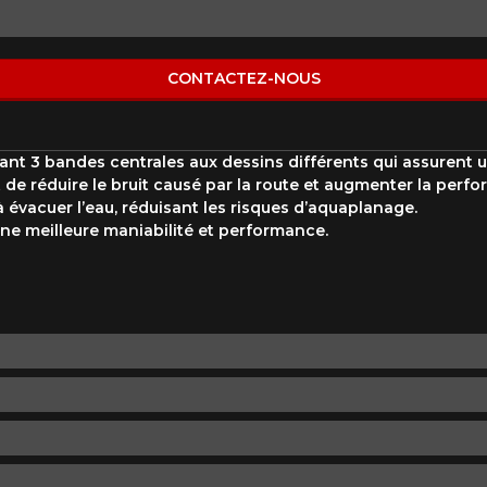
Marque
Modèle
CONTACTEZ-NOUS
Style de conduite
Condition de route
VOTRE VÉHICULE
 3 bandes centrales aux dessins différents qui assurent un
 réduire le bruit causé par la route et augmenter la perfo
à évacuer l’eau, réduisant les risques d’aquaplanage.
ne meilleure maniabilité et performance.
aucun résultat ne convenant parfaitement à votre recherche n'e
 aimerions vous aider à trouver le produit qu'il vous faut. N'hés
èle, qui se fera un plaisir de rechercher des options pour votre con
5
e une possibilité d'équipement pour votre véhicule, vous devez vérifier l'exacti
mmander.