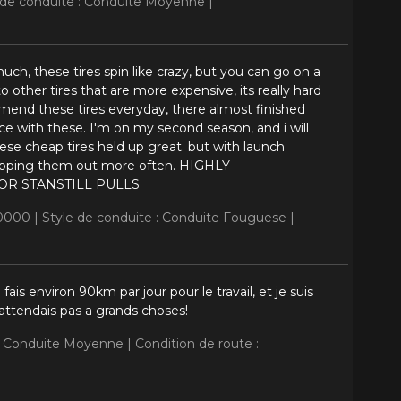
 de conduite : Conduite Moyenne |
 much, these tires spin like crazy, but you can go on a
o other tires that are more expensive, its really hard
mend these tires everyday, there almost finished
rface with these. I'm on my second season, and i will
e cheap tires held up great. but with launch
swapping them out more often. HIGHLY
OR STANSTILL PULLS
30000 |
Style de conduite : Conduite Fouguese |
ais environ 90km par jour pour le travail, et je suis
attendais pas a grands choses!
 : Conduite Moyenne |
Condition de route :