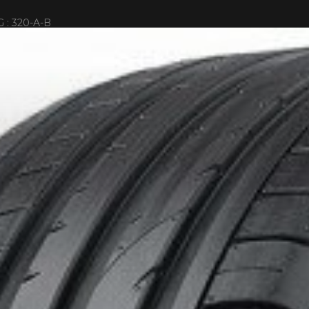
 : 320-A-B
IONNÉS. MINIMUM DE 500$ AVANT TAXES.
PLUS D'INFO