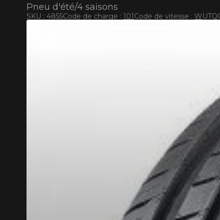
Pneu d'été/4 saisons
SKU : 4855
Code de charge :
101
Code de vitesse :
W
UTQG
RABAIS10
CODE PROMO
POUR UN TEMPS LIMITÉ SUR PRODUITS SÉLECT