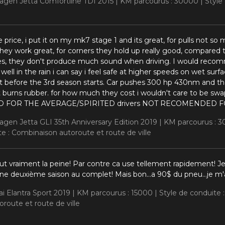
wagen Jetta Comfortline TDI 2015 |
KM parcourus : 30000 |
Style
e price, i put it on my mk7 stage 1 and its great, for pulls not so
 they work great, for corners they hold up really good, compared t
res, they don't produce much sound when driving. I would recom
p well in the rain i can say i feel safe at higher speeds on wet su
before the 3rd season starts. Car pushes 300 hp 430nm and thes
it burns rubber. for how much they cost i wouldn't care to be 
OR THE AVERAGE/SPIRITED drivers NOT RECOMENDED F
wagen Jetta GLI 35th Anniversary Edition 2019 |
KM parcourus : 
e : Combinaison autoroute et route de ville
aut vraiment la peine! Par contre ca use tellement rapidement! Je f
une deuxième saison au complet! Mais bon...a 90$ du pneu...je m'
i Elantra Sport 2019 |
KM parcourus : 15000 |
Style de conduite
route et route de ville