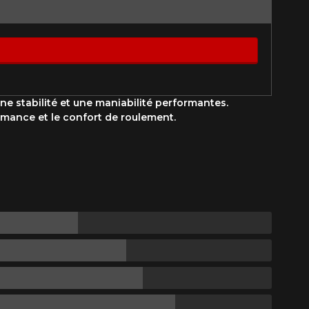
Option
Fermer
e stabilité et une maniabilité performantes.
rmance et le confort de roulement.
st disponible en ligne
itez pas à contacter notre
figuration.
tude de l'information sur votre