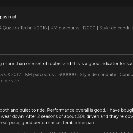
t pas mal
A4 Quattro Technik 2016 |
KM parcourus : 12000 |
Style de conduit
 more than one set of rubber and this is a good indicator for su
 3 GX 2017 |
KM parcourus : 1300000 |
Style de conduite : Cond
e de ville
ooth and quiet to ride. Performance overall is good. I have bough
 wear down. After 2 seasons of about 30k driven and they're do
reat price, good performance, terrible lifespan