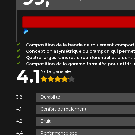
Année
KM parcourus
VOICI LES DIMENSIONS POUR 
Composition de la bande de roulement comportant
Conception asymétrique du crampon qui permet de
Votre avis
Que magasinez-vous?
Quatre larges rainures circonférentielles aident 
Composition de la gomme formulée pour offrir u
Note
4.1
Note générale
1
2
3
4
5
Malheureusement, 
présentement. Nous
Commentaire
service à la client
Durabilité
1-866-220-802
Confort de roulement
*Attention cette dimension représent
Bruit
Envoyer
Annuler
véhicule directement avant de co
Performance sec