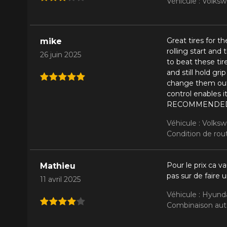
Véhicule : Volks
Great tires for th
mike
rolling start and
26 juin 2025
to beat these ti
and still hold gri
change them out 
control enables 
RECOMMENDED F
Véhicule : Volks
Condition de rout
Pour le prix ca v
Mathieu
pas sur de faire 
11 avril 2025
Véhicule : Hyunda
Combinaison auto