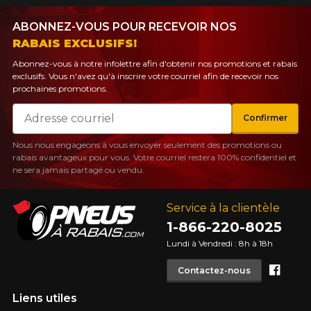
Utilisez notre outil de recherche pas
véhicule pour une compatibilité
Calculateur de décalage de jantes
ABONNEZ-VOUS POUR RECEVOIR NOS
PROMOTIONS EN COURS
garantie*.
L'entretien de vos pneus
RABAIS EXCLUSIFS!
LIVRAISON RAPIDE
Abonnez-vous à notre infolettre afin d'obtenir nos promotions et rabais
Votre ensemble de pneus et jantes vous
INFORMATIONS
exclusifs. Vous n'avez qu'à inscrire votre courriel afin de recevoir nos
sera livré rapidement.
prochaines promotions.
Qui sommes-nous ?
Courriel
Confirmer
PROMOTIONS EN COURS
Procédures d'achat
Méthodes de paiement
Nous nous engageons à vous envoyer seulement des promotions ou
rabais avantageux pour vous. Votre courriel restera 100% confidentiel et
Protection contre les hasards routiers
ne sera jamais partagé ou vendu.
Politique de retour
Foire aux questions
Service à la clientèle
1-866-220-8025
Lundi à Vendredi : 8h à 18h
Face
Contactez-nous
T
POUR UN TEMPS LIMITÉ SUR
Liens utiles
RABAIS10
PRODUITS SÉLECTIONNÉS.
CODE PROMO
MINIMUM DE 500$ AVANT TAXES.