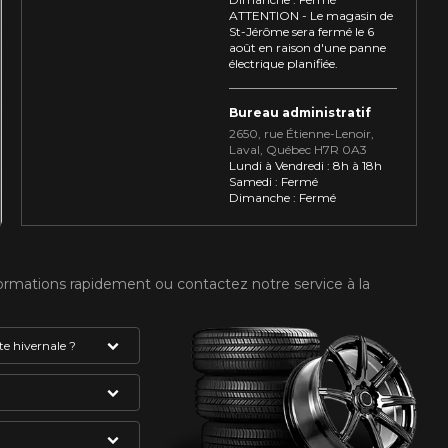
ATTENTION - Le magasin de
St-Jérôme sera fermé le 6
août en raison d'une panne
électrique planifiée.
Bureau administratif
2650, rue Étienne⁠-⁠Lenoir,
Laval, Québec H7R 0A3
Lundi à Vendredi : 8h à 18h
Samedi : Fermé
Dimanche : Fermé
formations rapidement ou contactez notre service à la
e hivernale ?
absolument avoir
gne et du flocon
VOTRE VÉHICULE
mme étant des
du pneu. Celui-ci