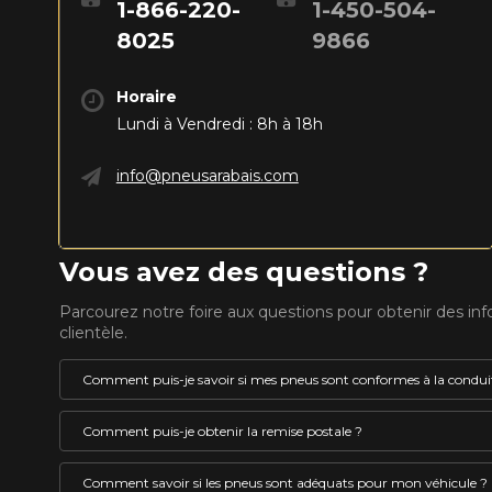
1-866-220-
1-450-504-
8025
9866
Horaire
Lundi à Vendredi : 8h à 18h
info@pneusarabais.com
Vous avez des questions ?
Parcourez notre foire aux questions pour obtenir des in
clientèle.
Comment puis-je savoir si mes pneus sont conformes à la conduit
Un pneu pouvant être utilisé l’hiver au Québec doit 
Comment puis-je obtenir la remise postale ?
le pictogramme représentant le symbole de la monta
VOICI LES DIMENSIONS POUR 
embossé en son flanc. Ces pneus sont identifiés co
La remise postale est un rabais offert par le fabricant 
Comment savoir si les pneus sont adéquats pour mon véhicule ?