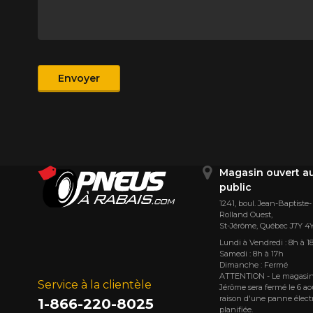
Produit
Envoyer
Magasin ouvert a
public
1241, boul. Jean-Baptiste-
Rolland Ouest,
St⁠-⁠Jérôme, Québec J7Y 4
Lundi à Vendredi : 8h à 1
Samedi : 8h à 17h
Dimanche : Fermé
ATTENTION - Le magasin
Service à la clientèle
Jérôme sera fermé le 6 ao
raison d'une panne élect
1-866-220-8025
planifiée.