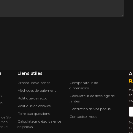
u
Liens utiles
A
R
Procédures d'achat
Comparateur de
dimensions
Ab
Méthodes de paiement
ra
Calculateur de décalage de
Y7
Politique de retour
no
jantes
8h
Politique de cookies
L'entretien de vos pneus
Co
Foire aux questions
Contactez-nous
 de St-
Calculateur d'équivalence
ût en
No
de pneus
rique
ra
et