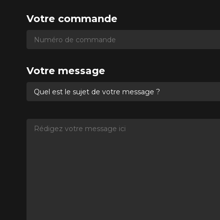
Votre commande
Numéro de commande
Numéro de commande
Votre message
Quel est le sujet de votre message ?
Rédigez votre message ici