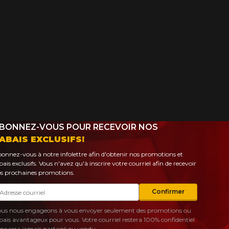
BONNEZ-VOUS POUR RECEVOIR NOS
ABAIS EXCLUSIFS!
onnez-vous à notre infolettre afin d'obtenir nos promotions et
bais exclusifs. Vous n'avez qu'à inscrire votre courriel afin de recevoir
s prochaines promotions.
urriel
Confirmer
us nous engageons à vous envoyer seulement des promotions ou
bais avantageux pour vous. Votre courriel restera 100% confidentiel
 ne sera jamais partagé ou vendu.