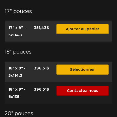
17" pouces
17" x 9" -
351,43$
Ajouter au panier
5x114.3
18" pouces
18" x 9" -
396,51$
Sélectionner
5x114.3
18" x 9" -
396,51$
Contactez-nous
6x135
20" pouces