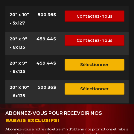
20" x 10"
500,36$
Contactez-nous
- 5x127
20" x 9"
459,44$
Contactez-nous
- 6x135
20" x 9"
459,44$
Sélectionner
- 6x135
20" x 10"
500,36$
Sélectionner
- 6x135
ABONNEZ-VOUS POUR RECEVOIR NOS
RABAIS EXCLUSIFS!
Abonnez-vous à notre infolettre afin d'obtenir nos promotions et rabais