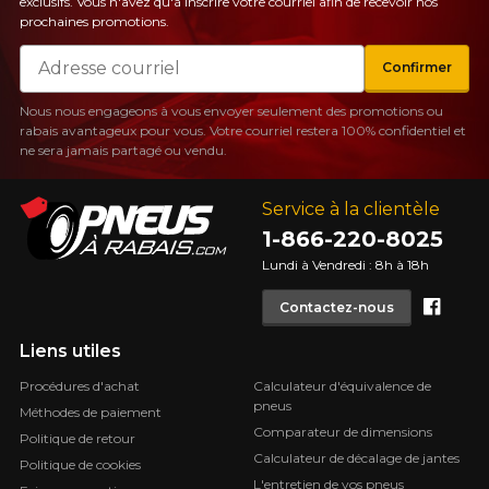
exclusifs. Vous n'avez qu'à inscrire votre courriel afin de recevoir nos
prochaines promotions.
Courriel
Confirmer
Nous nous engageons à vous envoyer seulement des promotions ou
rabais avantageux pour vous. Votre courriel restera 100% confidentiel et
ne sera jamais partagé ou vendu.
Service à la clientèle
1-866-220-8025
Lundi à Vendredi : 8h à 18h
Face
Contactez-nous
Liens utiles
Procédures d'achat
Calculateur d'équivalence de
pneus
Méthodes de paiement
Comparateur de dimensions
Politique de retour
Calculateur de décalage de jantes
Politique de cookies
L'entretien de vos pneus