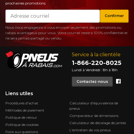
prochaines promotions.
Courriel
Confirmer
Nous nous engageons à vous envoyer seulement des promotions ou
rabais avantageux pour vous. Votre courriel restera 100% confidentiel et
ne sera jamais partagé ou vendu.
Service à la clientèle
1-866-220-8025
Lundi à Vendredi : 8h à 18h
Face
Contactez-nous
Liens utiles
Procédures d'achat
Calculateur d'équivalence de
pneus
Méthodes de paiement
Comparateur de dimensions
Politique de retour
Calculateur de décalage de jantes
Politique de cookies
L'entretien de vos pneus
Foire aux questions