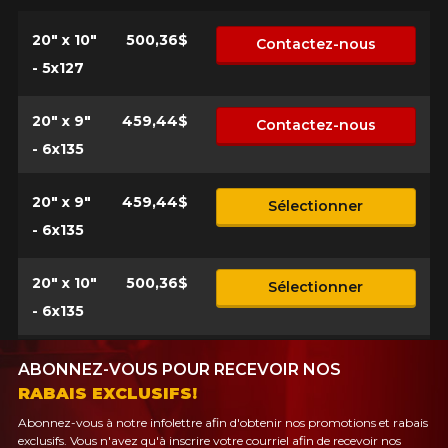
20" x 10"
500,36$
Contactez-nous
- 5x127
20" x 9"
459,44$
Contactez-nous
- 6x135
20" x 9"
459,44$
Sélectionner
- 6x135
20" x 10"
500,36$
Sélectionner
- 6x135
ABONNEZ-VOUS POUR RECEVOIR NOS
RABAIS EXCLUSIFS!
Abonnez-vous à notre infolettre afin d'obtenir nos promotions et rabais
exclusifs. Vous n'avez qu'à inscrire votre courriel afin de recevoir nos