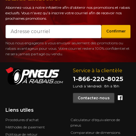
Abonnez-vous à notre infolettre afin d'obtenir nos promotions et rabais
exclusifs. Vous n'avez qu'à inscrire votre courriel afin de recevoir nos
prochaines promotions.
Courriel
Confirmer
Nous nous engageons à vous envoyer seulement des promotions ou
rabais avantageux pour vous. Votre courriel restera 100% confidentiel et
ne sera jamais partagé ou vendu.
Service à la clientèle
1-866-220-8025
Lundi à Vendredi : 8h à 18h
Face
Contactez-nous
Liens utiles
Procédures d'achat
Calculateur d'équivalence de
pneus
Méthodes de paiement
Comparateur de dimensions
Politique de retour