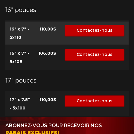
16" pouces
16" x 7" -
110,00$
Contactez-nous
5x110
16" x 7" -
106,00$
Contactez-nous
5x108
17" pouces
17" x 7.5"
110,00$
Contactez-nous
- 5x100
ABONNEZ-VOUS POUR RECEVOIR NOS
RABAIS EXCLUSIFS!