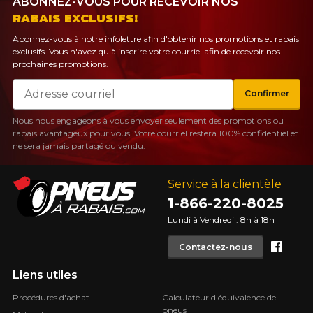
ABONNEZ-VOUS POUR RECEVOIR NOS
RABAIS EXCLUSIFS!
Abonnez-vous à notre infolettre afin d'obtenir nos promotions et rabais
exclusifs. Vous n'avez qu'à inscrire votre courriel afin de recevoir nos
prochaines promotions.
Courriel
Confirmer
Nous nous engageons à vous envoyer seulement des promotions ou
rabais avantageux pour vous. Votre courriel restera 100% confidentiel et
ne sera jamais partagé ou vendu.
Service à la clientèle
1-866-220-8025
Lundi à Vendredi : 8h à 18h
Face
Contactez-nous
Liens utiles
Procédures d'achat
Calculateur d'équivalence de
pneus