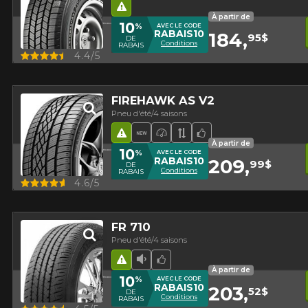
Hasard routier
À partir de
10
%
AVEC LE CODE
RABAIS10
184,
95$
DE
Conditions
RABAIS
Aperçu
4.4/5
FIREHAWK AS V2
Pneu d'été/4 saisons
Hasard routier
Nouveau produit
Pneu haute performance
Bande de roulement 
Choix de l'équipe
À partir de
10
%
AVEC LE CODE
RABAIS10
209,
99$
DE
Conditions
RABAIS
Aperçu
4.6/5
FR 710
Pneu d'été/4 saisons
Hasard routier
Faible niveau sonore
Choix de l'équipe
À partir de
10
%
AVEC LE CODE
RABAIS10
203,
52$
DE
Conditions
RABAIS
Aperçu