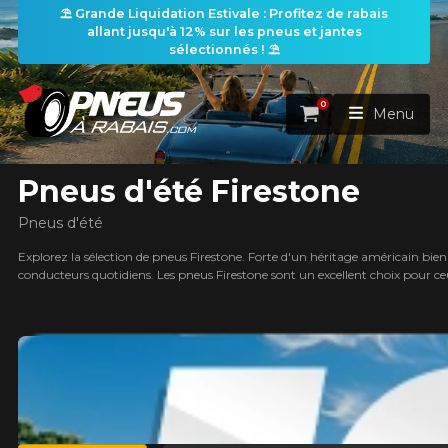
⛱️ Grande Liquidation Estivale : Profitez de rabais
allant jusqu'à 12% sur les pneus et jantes
les filtres
sélectionnés ! ⛱️
0
Panier
Menu
Pneus d'été Firestone
ACCUEIL
Pneus d'été
PNEUS
Explorez la sélection de pneus Firestone. Forte d'un héritage américain bien
conducteurs quotidiens. Les pneus Firestone sont un excellent choix pour ce
earch
ROUES
RECHERCHE DE PNEUS
VOIR TOUT
ENSEMBLES
Rechercher par
RECHERCHE DE ROUES
VOIR TOUT
Par dimensions
Par véhicule
PROMOTIONS
RECHERCHE D'ENSEMBLES
Recherche par dimensions
LARGEUR
RAPPORT
DIAMÈTRE
Par véhicule
Par dimensions
PNEUS & JANTES