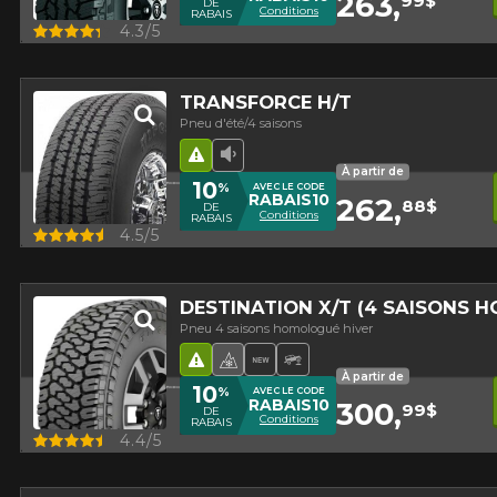
263,
99$
DE
Conditions
RABAIS
Aperçu
4.3/5
TRANSFORCE H/T
Pneu d'été/4 saisons
Hasard routier
Faible niveau sonore
À partir de
10
%
AVEC LE CODE
RABAIS10
262,
88$
DE
Conditions
RABAIS
Aperçu
4.5/5
DESTINATION X/T (4 SAISONS 
Pneu 4 saisons homologué hiver
Hasard routier
Pneu 4 saisons homologué hi
Nouveau produit
Pneu Hors-Route
À partir de
10
%
AVEC LE CODE
RABAIS10
300,
99$
DE
Conditions
RABAIS
Aperçu
4.4/5