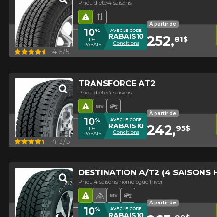
Pneu d'été/4 saisons
Hasard routier
Bande de roulement asymétr
À partir de
10
%
AVEC LE CODE
RABAIS10
252,
81$
DE
Conditions
RABAIS
Aperçu
4.5/5
TRANSFORCE AT2
Pneu d'été/4 saisons
Hasard routier
Nouveau produit
Pneu Hors-Route
À partir de
10
%
AVEC LE CODE
RABAIS10
242,
95$
DE
Conditions
RABAIS
Aperçu
4.3/5
DESTINATION A/T2 (4 SAISONS
Pneu 4 saisons homologué hiver
Hasard routier
Pneu 4 saisons homologué hi
Nouveau produit
Pneu Hors-Route
À partir de
10
%
AVEC LE CODE
RABAIS10