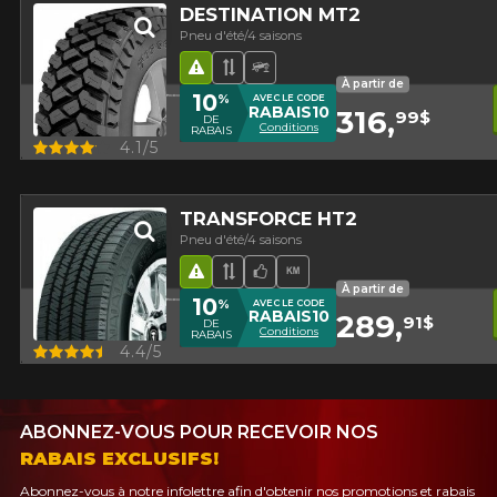
DESTINATION MT2
Pneu d'été/4 saisons
Hasard routier
Bande de roulement asymétr
Pneu Hors-Route
À partir de
10
%
AVEC LE CODE
RABAIS10
316,
99$
DE
Conditions
RABAIS
Aperçu
4.1/5
TRANSFORCE HT2
Pneu d'été/4 saisons
Hasard routier
Bande de roulement asymétr
Choix de l'équipe
Haut kilométrage
À partir de
10
%
AVEC LE CODE
RABAIS10
289,
91$
DE
Conditions
RABAIS
Aperçu
4.4/5
ABONNEZ-VOUS POUR RECEVOIR NOS
RABAIS EXCLUSIFS!
Abonnez-vous à notre infolettre afin d'obtenir nos promotions et rabais