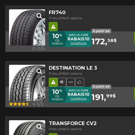
FR740
Pneu d'été/4 saisons
Hasard routier
À partir de
10
%
AVEC LE CODE
RABAIS10
172,
38$
DE
Conditions
RABAIS
Aperçu
0.0/5
DESTINATION LE 3
Pneu d'été/4 saisons
Hasard routier
Faible niveau sonore
Nouveau produit
Choix de l'équipe
À partir de
10
%
AVEC LE CODE
RABAIS10
191,
99$
DE
Conditions
RABAIS
Aperçu
4.5/5
TRANSFORCE CV2
Pneu d'été/4 saisons