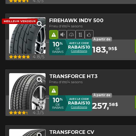
4.5/5
FIREHAWK INDY 500
MEILLEUR VENDEUR
Pneu d'été/4 saisons
Hasard routier
Faible niveau sonore
Pneu haute performance
Bande de roulement 
Choix de l'équipe
À partir de
10
%
AVEC LE CODE
RABAIS10
183,
95$
DE
Conditions
RABAIS
Aperçu
4.8/5
TRANSFORCE HT3
Pneu d'été/4 saisons
Hasard routier
À partir de
10
%
AVEC LE CODE
RABAIS10
257,
58$
DE
Conditions
RABAIS
Aperçu
4.3/5
TRANSFORCE CV