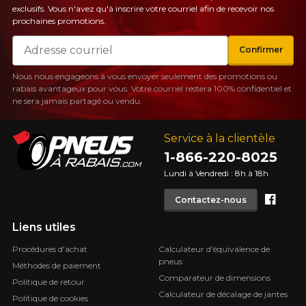
exclusifs. Vous n'avez qu'à inscrire votre courriel afin de recevoir nos
prochaines promotions.
Courriel
Confirmer
Nous nous engageons à vous envoyer seulement des promotions ou
rabais avantageux pour vous. Votre courriel restera 100% confidentiel et
ne sera jamais partagé ou vendu.
Service à la clientèle
1-866-220-8025
Lundi à Vendredi : 8h à 18h
Face
Contactez-nous
Liens utiles
Procédures d'achat
Calculateur d'équivalence de
pneus
Méthodes de paiement
Comparateur de dimensions
Politique de retour
Calculateur de décalage de jantes
Politique de cookies