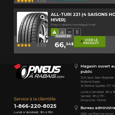
Aperçu
4.5/5
ALL-TURI 221 (4 SAISONS 
HIVER)
Pneu 4 saisons homologué hiver
Hasard routier
Pneu 4 saisons homologu
Nouveau produit
Bande de rouleme
À partir de
VOIR LE
66,
PRODUIT
34$
Aperçu
3.7/5
Magasin ouvert a
public
1241, boul. Jean-Baptiste-
Rolland Ouest,
St⁠-⁠Jérôme, Québec J7Y 4
Lundi à Vendredi : 8h à 1
Samedi : 8h à 17h
Service à la clientèle
Dimanche : Fermé
1-866-220-8025
Bureau administra
Lundi à Vendredi : 8h à 18h
2650, rue Étienne⁠-⁠Lenoir,