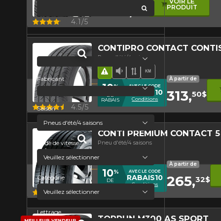
VOIR LE
227,
PRODUIT
69$
global.search
Aperçu
4.1/5
CONTIPRO CONTACT CONTI
Prix
Pneu d'été/4 saisons
Hasard routier
Faible niveau sonore
Bande de roulement 
Haut kilométrage
Fabricant
À partir de
10
%
AVEC LE CODE
313,
RABAIS10
50$
DE
Conditions
RABAIS
Aperçu
4.5/5
Saison
CONTI PREMIUM CONTACT 5
Pneu d'été/4 saisons
Code de vitesse
Hasard routier
À partir de
10
%
AVEC LE CODE
265,
RABAIS10
Catégorie
32$
DE
Conditions
RABAIS
Aperçu
4.8/5
Lettrage
TOPRUN M300 AS SPORT
MEILLEUR VENDEUR