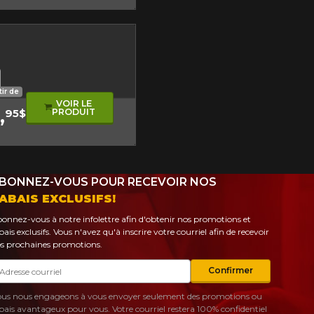
onore
duit
 l'équipe
 kilométrage
neu écologique
tir de
VOIR LE
,
PRODUIT
95$
BONNEZ-VOUS POUR RECEVOIR NOS
ABAIS EXCLUSIFS!
onnez-vous à notre infolettre afin d'obtenir nos promotions et
bais exclusifs. Vous n'avez qu'à inscrire votre courriel afin de recevoir
s prochaines promotions.
urriel
Confirmer
us nous engageons à vous envoyer seulement des promotions ou
bais avantageux pour vous. Votre courriel restera 100% confidentiel