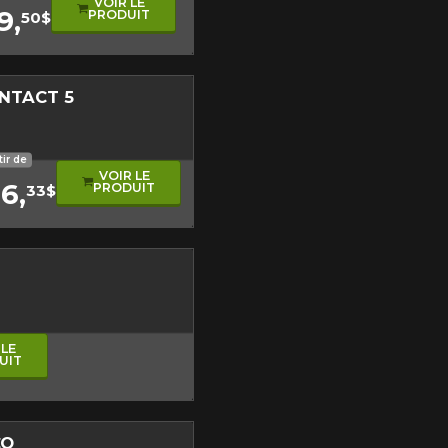
VOIR LE
9,
PRODUIT
50$
NTACT 5
tir de
VOIR LE
6,
PRODUIT
33$
re
ment asymétrique
 LE
UIT
CO