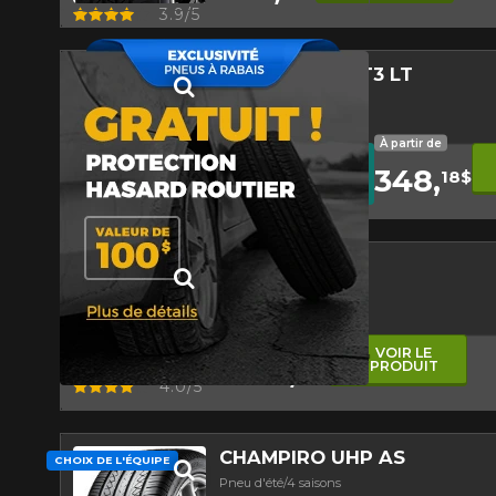
Aperçu
3.9/5
*Attention cette dimension représent
véhicule directement avant de co
DISCOVERER AT3 LT
Pneu d'été/4 saisons
Pneu 4 saisons homologué h
Pneu Hors-Route
À partir de
10
%
AVEC LE CODE
348,
RABAIS10
18$
DE
Conditions
RABAIS
Aperçu
4.5/5
AN-LOCUS
Pneu d'été/4 saisons
Faible niveau sonore
Bande de roulement asy
À partir de
VOIR LE
124,
PRODUIT
35$
Aperçu
4.0/5
CHAMPIRO UHP AS
CHOIX DE L'ÉQUIPE
Pneu d'été/4 saisons