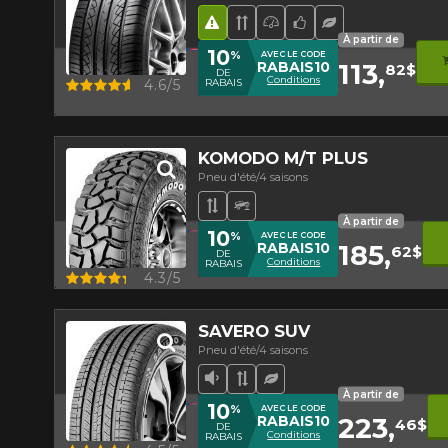
Hasard routier
Bande de roulement dire
Pneu haute perform
Choix de l'équipe
Pneu écologi
À partir de
10
%
AVEC LE CODE
113,
RABAIS10
82$
DE
Conditions
Aperçu
4.6/5
RABAIS
KOMODO M/T PLUS
Pneu d'été/4 saisons
Bande de roulement asymét
Pneu Hors-Route
À partir de
10
%
AVEC LE CODE
185,
RABAIS10
62$
DE
Conditions
RABAIS
Aperçu
4.3/5
SAVERO SUV
Pneu d'été/4 saisons
Faible niveau sonore
Bande de roulement asy
Pneu écologique
À partir de
10
%
AVEC LE CODE
223,
RABAIS10
46$
DE
Conditions
RABAIS