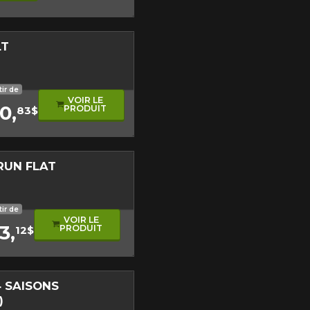
tude de l'information sur votre
Fermer
LT
tir de
VOIR LE
0,
PRODUIT
83$
RUN FLAT
onore
 performance
e de roulement asymétrique
tir de
VOIR LE
3,
PRODUIT
12$
 SAISONS
)