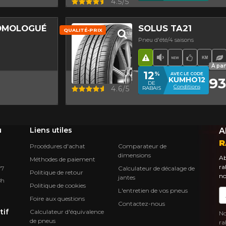
Aperçu
4.5/5
HOMOLOGUÉ
SOLUS TA21
QUALITÉ-PRIX
Pneu d'été/4 saisons
Hasard routier
Faible niveau s
Nouveau pro
Choix de
Haut
P
é hiver
nt asymétrique
À par
12
%
AVEC LE CODE
93
KUMHO12
DE
Conditions
Aperçu
4.6/5
RABAIS
u
Liens utiles
A
R
Procédures d'achat
Comparateur de
dimensions
Ab
Méthodes de paiement
ra
Calculateur de décalage de
Y7
Politique de retour
no
jantes
8h
Politique de cookies
L'entretien de vos pneus
Co
Foire aux questions
Contactez-nous
tif
Calculateur d'équivalence
No
de pneus
ra