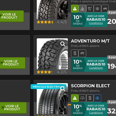
Pneu 4 saisons homologué hive
ctionnel
ance
que
Hasard routier
Pneu 4 saisons
Pneu neige 
Supérieu
Pneu
À par
VOIR LE
10
%
AVEC LE CODE
PRODUIT
20
RABAIS10
Aperçu
DE
4.4/5
Conditions
RABAIS
ADVENTURO M/T
Pneu d'été/4 saisons
rique
Bande de roulemen
Pneu Hors-Rou
À par
10
%
VOIR LE
AVEC LE CODE
19
RABAIS10
PRODUIT
DE
Conditions
RABAIS
Aperçu
4.2/5
SCORPION ELECT
VÉHICULE ÉLECTRIQUE
Pneu d'été/4 saisons
métrique
Hasard routier
Pneu haute pe
Bande de r
Véhicule
À par
10
%
VOIR LE
AVEC LE CODE
32
RABAIS10
PRODUIT
DE
Conditions
RABAIS