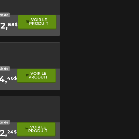
r
 homologué hiver
et glace
r sur neige
 Hors-Route
tir de
VOIR LE
2,
PRODUIT
88$
t asymétrique
te
tir de
VOIR LE
4,
PRODUIT
46$
rformance
oulement asymétrique
s électriques
tir de
VOIR LE
2,
PRODUIT
24$