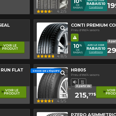
10
%
AVEC LE CODE
19
RABAIS10
DE
Conditions
RABAIS
Aperçu
4.2/5
SEAL
CONTI PREMIUM CO
Pneu d'été/4 saisons
asymétrique
Hasard routier
À par
10
%
VOIR LE
AVEC LE CODE
29
RABAIS10
PRODUIT
DE
Conditions
RABAIS
Aperçu
4.8/5
 RUN FLAT
HR805
CHOIX DE L'ÉQUIPE
Pneu d'été/4 saisons
Faible niveau sono
Bande de roule
À partir de
VOIR LE
VOIR
215,
PRODUIT
PROD
77$
Aperçu
4.5/5
PZERO ASIMMETRI