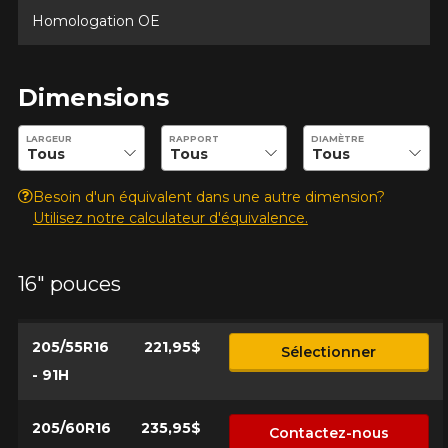
Homologation OE
Dimensions
Entrez les dimensions souhaitées pour vérifier la disponibilité 
LARGEUR
RAPPORT
DIAMÈTRE
Besoin d'un équivalent dans une autre dimension?
Utilisez notre calculateur d'équivalence.
16" pouces
205/55R16
221,95$
Sélectionner
- 91H
205/60R16
235,95$
Contactez-nous