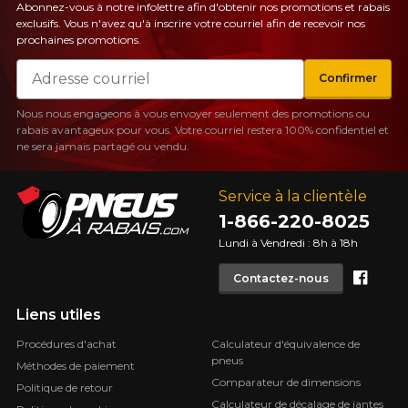
Abonnez-vous à notre infolettre afin d'obtenir nos promotions et rabais
exclusifs. Vous n'avez qu'à inscrire votre courriel afin de recevoir nos
prochaines promotions.
Courriel
Confirmer
Nous nous engageons à vous envoyer seulement des promotions ou
rabais avantageux pour vous. Votre courriel restera 100% confidentiel et
ne sera jamais partagé ou vendu.
Service à la clientèle
1-866-220-8025
Lundi à Vendredi : 8h à 18h
Face
Contactez-nous
Liens utiles
Procédures d'achat
Calculateur d'équivalence de
pneus
Méthodes de paiement
Comparateur de dimensions
Politique de retour
Calculateur de décalage de jantes