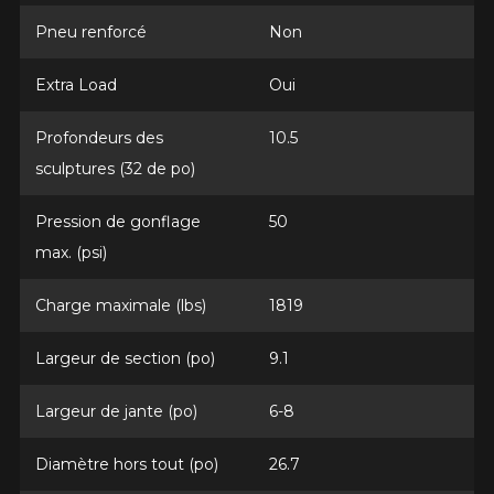
Pneu renforcé
Non
*Attention cette dimension représente une possibilité
Envoyer
d'équipement pour votre véhicule, vous devez vérifier
l'exactitude de l'information sur votre véhicule directement
Annuler
Extra Load
Oui
avant de commander.
Profondeurs des
10.5
sculptures (32 de po)
Pression de gonflage
50
max. (psi)
Charge maximale (lbs)
1819
Largeur de section (po)
9.1
Largeur de jante (po)
6-8
Diamètre hors tout (po)
26.7