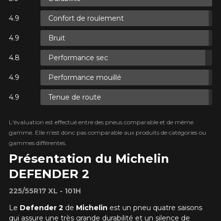
Confort de roulement
ES.
Bruit
ES.
Performance sec
Performance mouillé
Tenue de route
ES.
L'évaluation est effectué entre des pneus comparable et de même
gamme. Elle n'est donc pas comparable aux produits de catégories ou
gammes différentes.
Présentation du Michelin
DEFENDER 2
225/55R17 XL - 101H
Le
Defender 2
de
Michelin
est un pneu quatre saisons
qui assure une très grande durabilité et un silence de