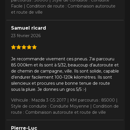
parcourus : 30000 |
Style de conduite : Conduite
Facile |
Condition de route : Combinaison autoroute
et route de ville
Samuel ricard
23 février 2026
AJOUTER UN AVIS
Clo
Votre avis concernant le
Je recommande vivement ces pneus. J’ai parcouru
DEFENDER 2
85 000km et ils sont à 5/32, beaucoup d’autoroute et
de chemin de campagne, ville. Ils sont solide, capable
Nom
d’endurer facilement 100-120k kilomètres. Ils sont
silencieux et procures une bonne tenue de route
sous la pluie. Je donnes un gros 5/5 :-)
Véhicule : Mazda 3 GS 2017 |
KM parcourus : 85000 |
Courriel
Style de conduite : Conduite Moyenne |
Condition de
route : Combinaison autoroute et route de ville
Pierre-Luc
Votre véhicule