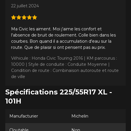
22 juillet 2024
Année
Ma Civic les aiment. Moi j'aime les confort et
l'absence de bruit de roulement. Colle bien dans les
Marque
courbes. Bon quand il a accumulation d'eau sur la
route. Que de plaisir si ont pensent pas au prix.
Véhicule : Honda Civic Touring 2016 |
KM parcourus :
10000 |
Style de conduite : Conduite Moyenne |
Modèle
Condition de route : Combinaison autoroute et route
de ville
Spécifications 225/55R17 XL -
Option
101H
Manufacturier
Michelin
KM parcourus
Cloutable
Non