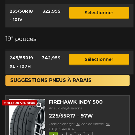
235/50R18
322,95$
Sélectionner
- 101V
19" pouces
245/55R19
342,95$
Sélectionner
XL - 107H
SUGGESTIONS PNEUS À RABAIS
FIREHAWK INDY 500
MEILLEUR VENDEUR
Pneu d'été/4 saisons
225/55R17 - 97W
Code de charge :
97
Code de vitesse :
W
UTQG : 340 A-A