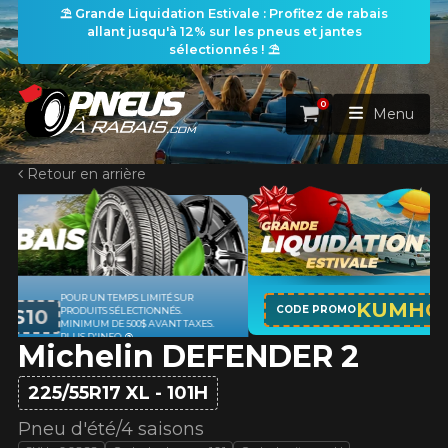
⛱️ Grande Liquidation Estivale : Profitez de rabais
allant jusqu'à 12% sur les pneus et jantes
sélectionnés ! ⛱️
0
Panier
Menu
Retour en arrière
ACCUEIL
PNEUS
ROUES
APPLICABLE SUR TOUT ACHAT DE 4
RECHERCHE DE PNEUS
KUMHO12
VOIR TOUT
CODE PROMO
PNEUS DE MARQUE KUMHO*
PLUS
D'INFO
Michelin DEFENDER 2
ENSEMBLES
Rechercher par
RECHERCHE DE ROUES
VOIR TOUT
Par dimensions
Par véhicule
225/55R17 XL - 101H
PROMOTIONS
RECHERCHE D'ENSEMBLES
Recherche par dimensions
LARGEUR
RAPPORT
DIAMÈTRE
Par véhicule
Par dimensions
Pneu d'été/4 saisons
PNEUS & JANTES