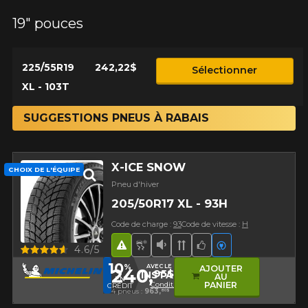
19" pouces
225/55R19
242,22$
Sélectionner
XL - 103T
SUGGESTIONS PNEUS À RABAIS
X-ICE SNOW
CHOIX DE L'ÉQUIPE
Pneu d'hiver
205/50R17 XL - 93H
Code de charge :
93
Code de vitesse :
H
Hasard routier
Pneu neige et glace
Faible niveau sonore
Bande de roulement d
Choix de l'équipe
Véhicules élec
Aperçu
4.6/5
10
%
AVEC LE CODE
AJOUTER
240,
95$
INSTALL10
AU
EN
Conditions
PANIER
CRÉDIT
4 pneus :
963,
80$