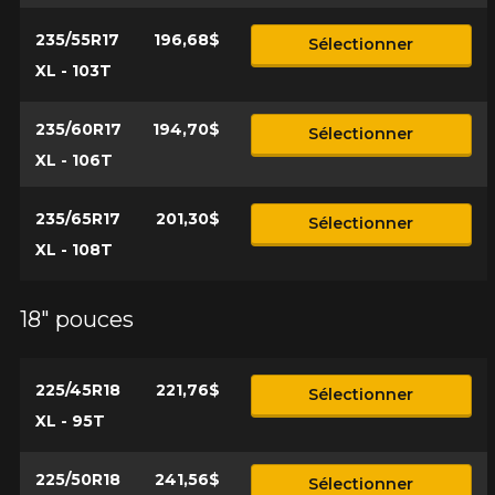
235/55R17
196,68$
Sélectionner
XL - 103T
235/60R17
194,70$
Sélectionner
XL - 106T
235/65R17
201,30$
Sélectionner
XL - 108T
18" pouces
225/45R18
221,76$
Sélectionner
XL - 95T
225/50R18
241,56$
Sélectionner