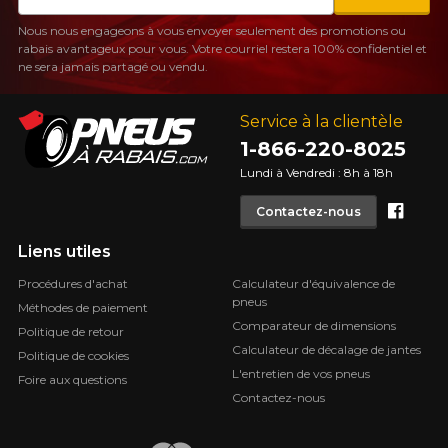
Nous nous engageons à vous envoyer seulement des promotions ou
rabais avantageux pour vous. Votre courriel restera 100% confidentiel et
ne sera jamais partagé ou vendu.
Service à la clientèle
1-866-220-8025
Lundi à Vendredi : 8h à 18h
Face
Contactez-nous
Liens utiles
Procédures d'achat
Calculateur d'équivalence de
pneus
Méthodes de paiement
Comparateur de dimensions
Politique de retour
Calculateur de décalage de jantes
Politique de cookies
L'entretien de vos pneus
Foire aux questions
Contactez-nous