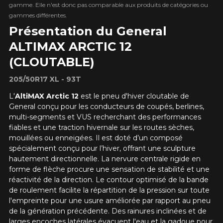
gamme. Elle n'est donc pas comparable aux produits de catégories ou
gammes différentes.
Présentation du General
ALTIMAX ARCTIC 12
(CLOUTABLE)
205/50R17 XL - 93T
L'
AltiMAX Arctic 12
est le pneu d'hiver cloutable de
General conçu pour les conducteurs de coupés, berlines,
multi-segments et VUS recherchant des performances
fiables et une traction hivernale sur les routes sèches,
mouillées ou enneigées. Il est
doté d’un composé
spécialement conçu pour l’hiver, offrant une sculpture
hautement directionnelle. La
nervure centrale rigide en
forme de flèche
procure une sensation de stabilité et une
réactivité de la direction. Le contour optimisé de la bande
de roulement facilite la répartition de la pression sur toute
l'empreinte pour une usure améliorée par rapport au pneu
de la génération précédente.
Des rainures inclinées et de
larges encoches latérales
évacuent l'eau et la gadoue pour