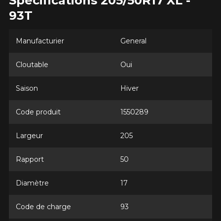
Spécifications 205/50R17 XL -
93T
Manufacturier
General
Courriel
Cloutable
Oui
Votre véhicule
Saison
Hiver
Année
Code produit
1550289
Largeur
205
Marque
Rapport
50
Diamètre
17
Modèle
Code de charge
93