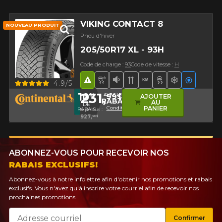
VIKING CONTACT 8
NOUVEAU PRODUIT
Pneu d'hiver
205/50R17 XL - 93H
Code de charge :
93
Code de vitesse :
H
Hasard routier
Pneu neige et glace
Faible niveau sonore
Bande de roulement d
Haut kilométrage
Supérieur sur 
Supérieur s
Véhicule
Aperçu
4.9/5
231,
10
99$
%
AVEC LE CODE
AJOUTER
RABAIS10
AU
DE
Conditions
PANIER
RABAIS
4 pneus :
927,
96$
ABONNEZ-VOUS POUR RECEVOIR NOS
RABAIS EXCLUSIFS!
Abonnez-vous à notre infolettre afin d'obtenir nos promotions et rabais
exclusifs. Vous n'avez qu'à inscrire votre courriel afin de recevoir nos
prochaines promotions.
Courriel
Confirmer