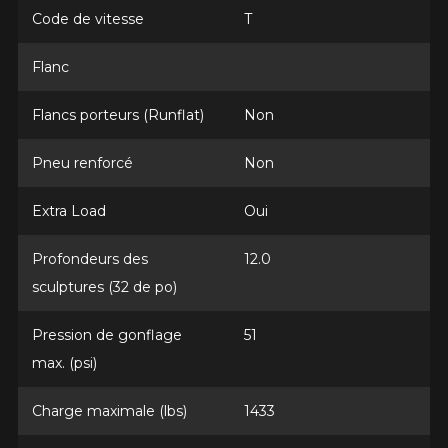
Code de vitesse
T
Option
Flanc
Flancs porteurs (Runflat)
Non
KM parcourus
Pneu renforcé
Non
Extra Load
Oui
VOICI LES DIMENSIONS POUR VOTRE VÉHICULE
Fe
Style de conduite
Profondeurs des
12.0
sculptures (32 de po)
Que magasinez-vous?
Pression de gonflage
51
Condition de route
max. (psi)
Malheureusement, aucun résultat ne
Charge maximale (lbs)
1433
convenant parfaitement à votre
Votre avis
recherche n'est disponible en ligne