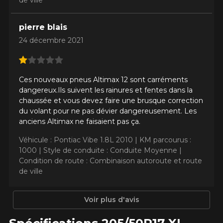
pierre blais
24 décembre 2021
Ces nouveaux pneus Altimax 12 sont carréments
dangereux.Ils suivent les rainures et fentes dans la
chaussée et vous devez faire une brusque correction
du volant pour ne pas dévier dangereusement. Les
anciens Altimax ne faisaient pas ça.
Véhicule : Pontiac Vibe 1.8L 2010 |
KM parcourus :
AJOUTER UN AVIS
1000 |
Style de conduite : Conduite Moyenne |
Clo
Condition de route : Combinaison autoroute et route
Votre avis concernant le
de ville
ALTIMAX ARCTIC 12
(CLOUTABLE)
Voir plus d'avis
Nom