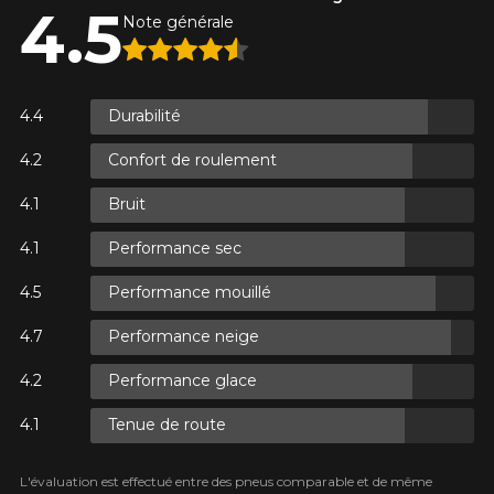
4.5
Note générale
S.
Durabilité
S.
Confort de roulement
Bruit
Performance sec
S.
Performance mouillé
Performance neige
Performance glace
Tenue de route
L'évaluation est effectué entre des pneus comparable et de même