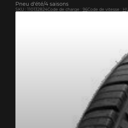
Pneu d'été/4 saisons
SKU : 110132824
Code de charge :
96
Code de vitesse :
H
RABAIS10
CODE PROMO
POUR UN TEMPS LIMITÉ SUR PRODUITS SÉLECT