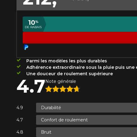
Année
10
%
DE RABAIS
KM parcourus
VOICI LES DIMENSIONS POUR 
Votre avis
Que magasinez-vous?
Parmi les modèles les plus durables
Note
Adhérence extraordinaire sous la pluie puis une
1
2
3
4
5
Une douceur de roulement supérieure
4.7
Malheureusement, 
Note générale
présentement. Nous
Commentaire
service à la client
1-866-220-802
Durabilité
Confort de roulement
*Attention cette dimension représent
Envoyer
Annuler
véhicule directement avant de co
Bruit