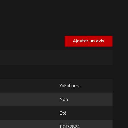
Ajouter un avis
Yokohama
Non
Été
110132824