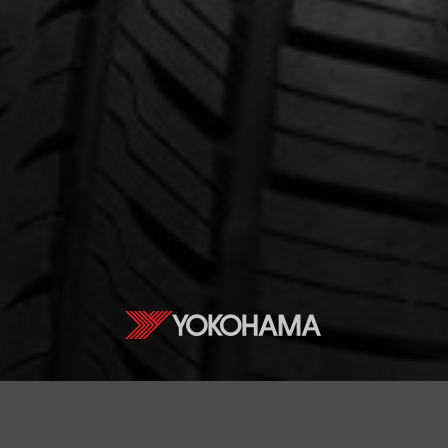
cernant le AVID ASCEND LX
Courriel