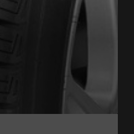
Close