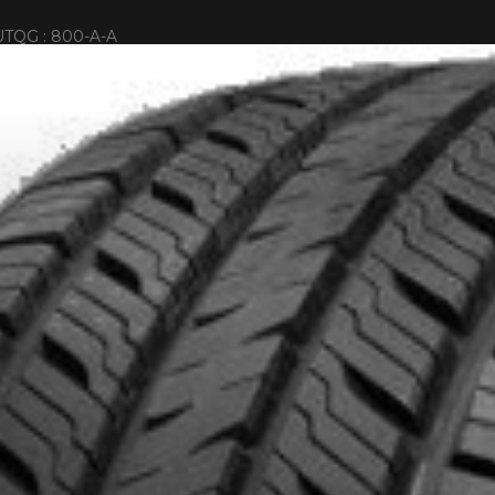
UTQG : 800-A-A
IONNÉS. MINIMUM DE 500$ AVANT TAXES.
PLUS D'INFO