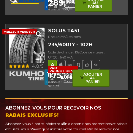
289,
95$
INSTALL12
AU
EN
Conditions
PANIER
CRÉDIT
4 pneus :
1159,
80$
SOLUS TA51
MEILLEUR VENDEUR
Pneu d'été/4 saisons
235/60R17 - 102H
Code de charge :
102
Code de vitesse :
H
UTQG : 640 A-A
Aperçu
4.8/5
Hasard routier
Faible niveau sonore
Nouveau produit
Bande de roulement 
Choix de l'équipe
Haut kilométra
PRIX
PROMOTIONNEL
175,
12
95$
%
AVEC LE CODE
AJOUTER
KUMHO12
AU
DE
Conditions
PANIER
RABAIS
4 pneus :
703,
80$
ABONNEZ-VOUS POUR RECEVOIR NOS
RABAIS EXCLUSIFS!
Abonnez-vous à notre infolettre afin d'obtenir nos promotions et rabais
exclusifs. Vous n'avez qu'à inscrire votre courriel afin de recevoir nos