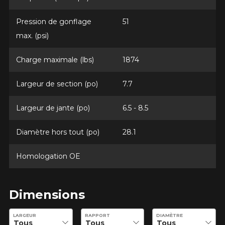
Pression de gonflage
51
max. (psi)
Option
Charge maximale (lbs)
1874
Largeur de section (po)
7.7
KM parcourus
Largeur de jante (po)
6.5 - 8.5
VOICI LES DIMENSIONS POUR VOTRE VÉHICULE
Diamètre hors tout (po)
28.1
Fe
Style de conduite
Homologation OE
Que magasinez-vous?
Condition de route
Dimensions
Entrez les dimensions souhaitées pour vérifier la disponibilité 
Malheureusement, aucun résultat ne
LARGEUR
RAPPORT
DIAMÈTRE