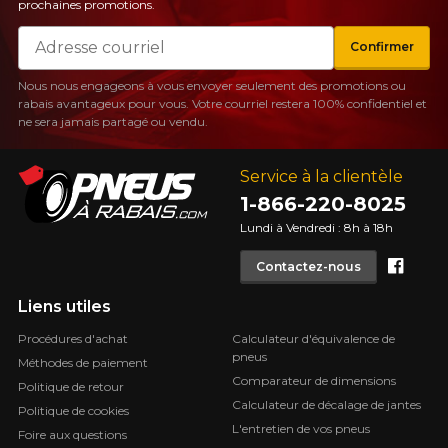
prochaines promotions.
Courriel
Confirmer
Nous nous engageons à vous envoyer seulement des promotions ou
rabais avantageux pour vous. Votre courriel restera 100% confidentiel et
ne sera jamais partagé ou vendu.
Service à la clientèle
1-866-220-8025
Lundi à Vendredi : 8h à 18h
Face
Contactez-nous
Liens utiles
Procédures d'achat
Calculateur d'équivalence de
pneus
Méthodes de paiement
Comparateur de dimensions
Politique de retour
Calculateur de décalage de jantes
Politique de cookies
L'entretien de vos pneus
Foire aux questions