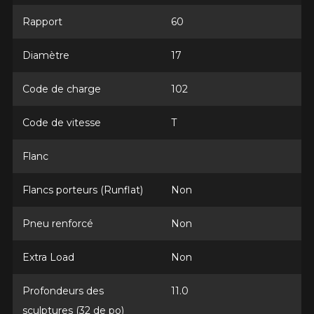
Nom
Rapport
60
Diamètre
17
Courriel
Code de charge
102
Code de vitesse
T
Votre véhicule
Flanc
Année
Flancs porteurs (Runflat)
Non
Pneu renforcé
Non
Marque
Extra Load
Non
Profondeurs des
11.0
Modèle
sculptures (32 de po)