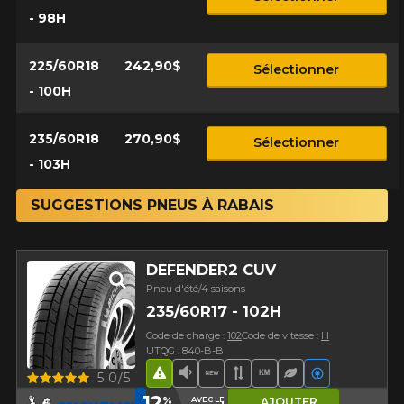
- 98H
225/60R18
242,90$
Sélectionner
- 100H
235/60R18
270,90$
Sélectionner
- 103H
SUGGESTIONS PNEUS À RABAIS
DEFENDER2 CUV
Pneu d'été/4 saisons
235/60R17 - 102H
Code de charge :
102
Code de vitesse :
H
UTQG : 840-B-B
Aperçu
5.0/5
Hasard routier
Faible niveau sonore
Nouveau produit
Bande de roulement 
Haut kilométrage
Pneu écologiq
Véhicules é
12
%
AVEC LE CODE
AJOUTER