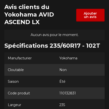
Avis clients du
Yokohama AVID
Ajouter
un avis
ASCEND LX
Aucun avis pour le moment.
Spécifications 235/60R17 - 102T
Manufacturier
Yokohama
Cloutable
Non
Saison
Été
AJOUTER UN AVIS
Clo
Code produit
110132831
Votre avis concernant le
AVID ASCEND LX
Largeur
235