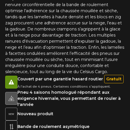
nervure circonférentielle de la bande de roulement
optimise l'adhérence sur la chaussée mouillée et sèche,
tandis que les lamelles à haute densité et les blocs en zig
zag procurent une adhérence accrue sur la neige, l'eau et
la gadoue. De nombreux crampons s’agrippent à la glace
AJOUTER UN AVIS
et à la neige pour davantage de traction. Les multiples
Cl
rainures d'évacuation permettent d’expulser la gadoue, la
neige et l’eau afin d’optimiser la traction. Enfin, les lamelles
Votre avis concernant le
à facettes ondulées améliorent l’efficacité des pneus sur
CELSIUS CARGO (4 SAISONS
chaussée mouillée ou sèche, tout en minimisant l’usure
irrégulière pour une conduite douce, confortable et
HOMOLOGUÉ HIVER)
silencieuce, tout au long de la vie du Celsius Cargo.
Nom
Couvert par une garantie hasard routier
Gratuit
À l'achat de 4 pneus. Certaines conditions s'appliquent.
Pneu 4 saisons homologué répondant aux
exigence hivernale, vous permettant de rouler à
l'année
Courriel
Nouveau produit
Bande de roulement asymétrique