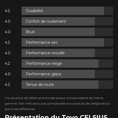
Durabilité
XES.
Confort de roulement
XES.
Bruit
Performance sec
Performance mouillé
Performance neige
XES.
Performance glace
Tenue de route
L'évaluation est effectué entre des pneus comparable et de même
gamme. Elle n'est donc pas comparable aux produits de catégories ou
gammes différentes.
Présentation du Toyo CELSIUS