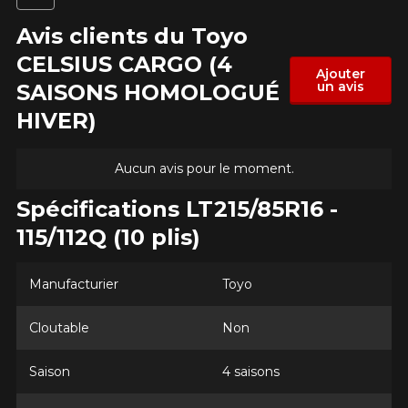
Votre véhicule
Avis clients du Toyo
Année
CELSIUS CARGO (4
Ajouter
un avis
SAISONS HOMOLOGUÉ
HIVER)
Marque
Aucun avis pour le moment.
Spécifications LT215/85R16 -
Modèle
115/112Q (10 plis)
Manufacturier
Toyo
Option
Cloutable
Non
Saison
4 saisons
KM parcourus