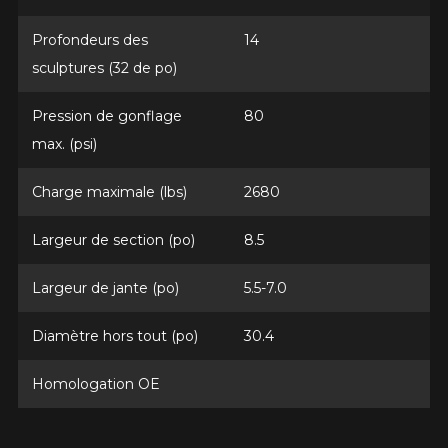
Profondeurs des
14
*Attention cette dimension représente une possibilité
Envoyer
d'équipement pour votre véhicule, vous devez vérifier
sculptures (32 de po)
l'exactitude de l'information sur votre véhicule directement
Annuler
avant de commander.
Pression de gonflage
80
max. (psi)
Charge maximale (lbs)
2680
Largeur de section (po)
8.5
Largeur de jante (po)
5.5-7.0
Diamètre hors tout (po)
30.4
Homologation OE