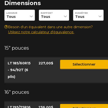
Dimensions
Entrez les dimensions souhaitées pour vérifier la disponibilité 
LARGEUR
RAPPORT
DIAMÈTRE
Besoin d'un équivalent dans une autre dimension?
Utilisez notre calculateur d'équivalence.
15" pouces
LT185/60R15
227,00$
Sélectionner
- 94/92T (6
plis)
16" pouces
LT195/75R16
236,00$