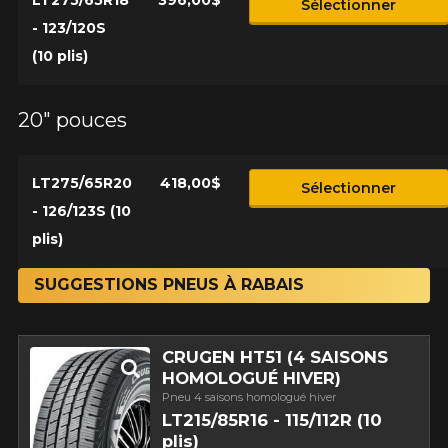
LT275/65R18
396,00$
Sélectionner
- 123/120S
(10 plis)
20" pouces
LT275/65R20
418,00$
Sélectionner
- 126/123S (10
plis)
SUGGESTIONS PNEUS À RABAIS
CRUGEN HT51 (4 SAISONS
HOMOLOGUÉ HIVER)
Pneu 4 saisons homologué hiver
LT215/85R16 - 115/112R (10
plis)