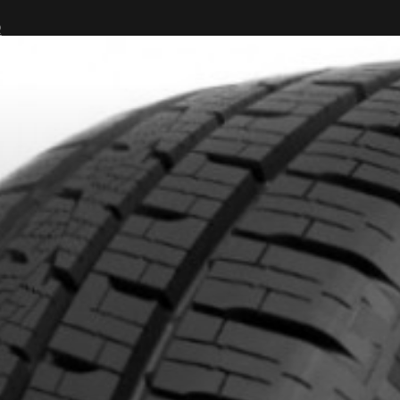
R
IONNÉS. MINIMUM DE 500$ AVANT TAXES.
PLUS D'INFO