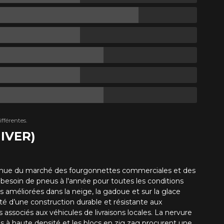
fférentes.
IVER)
ntinue du marché des fourgonnettes commerciales et des
besoin de pneus à l'année pour toutes les conditions
 améliorées dans la neige, la gadoue et sur la glace
té d’une construction durable et résistante aux
 associés aux véhicules de livraisons locales. La nervure
es à haute densité et les blocs en zig zag procurent une