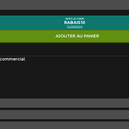
Marque
Modèle
AVEC LE CODE
RABAIS10
Conditions
Style de conduite
Condition de route
VOTRE VÉHICULE
AJOUTER AU PANIER
 commercial.
aucun résultat ne convenant parfaitement à votre recherche n'e
 aimerions vous aider à trouver le produit qu'il vous faut. N'hés
èle, qui se fera un plaisir de rechercher des options pour votre con
5
e une possibilité d'équipement pour votre véhicule, vous devez vérifier l'exacti
mmander.