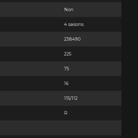
Non
4 saisons
238490
225
75
16
115/112
R