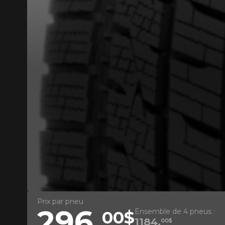
AJOUTER UN AVIS
Votre avis con
HIVER)
Nom
Prix par pneu
296,
Ensemble de 4 pneus :
00$
Votre véhicule
1184,
00$