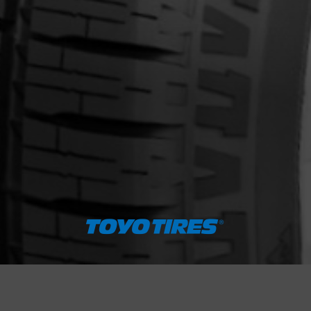
cernant le CELSIUS CARGO (4 SAI
Courriel