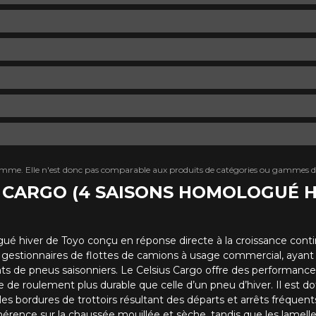
mme. Elle n'est donc pas comparable aux produits de catégories ou gammes di
US CARGO (4 SAISONS HOMOLOGUÉ H
gué hiver de Toyo conçu en réponse directe à la croissance co
t gestionnaires de flottes de camions à usage commercial, ayant 
ts de pneus saisonniers. Le Celsius Cargo offre des performances
 de roulement plus durable que celle d’un pneu d’hiver. Il est do
es bordures de trottoirs résultant des départs et arrêts fréquents
hérence sur la chaussée mouillée et sèche, tandis que les lamell