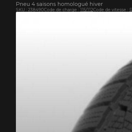
Pneu 4 saisons homologué hiver
SKU : 238490
Code de charge :
115/112
Code de vitesse :
RABAIS10
CODE PROMO
POUR UN TEMPS LIMITÉ SUR PRODUITS SÉLECT