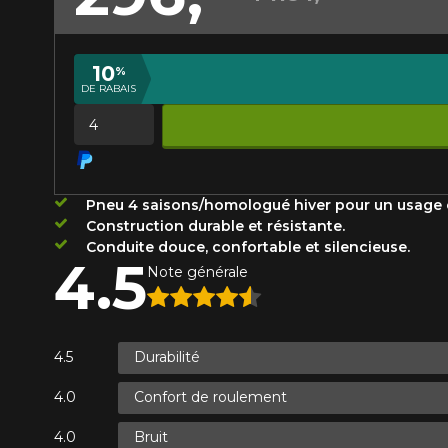
Année
10
%
DE RABAIS
KM parcourus
VOICI LES DIMENSIONS POUR 
Quantité
Votre avis
Que magasinez-vous?
Pneu 4 saisons/homologué hiver pour un usage
Note
Construction durable et résistante.
1
2
3
4
5
Conduite douce, confortable et silencieuse.
Malheureusement, 
4.5
Note générale
présentement. Nous
Commentaire
service à la client
1-866-220-802
Durabilité
Confort de roulement
*Attention cette dimension représent
Envoyer
Annuler
véhicule directement avant de co
Bruit