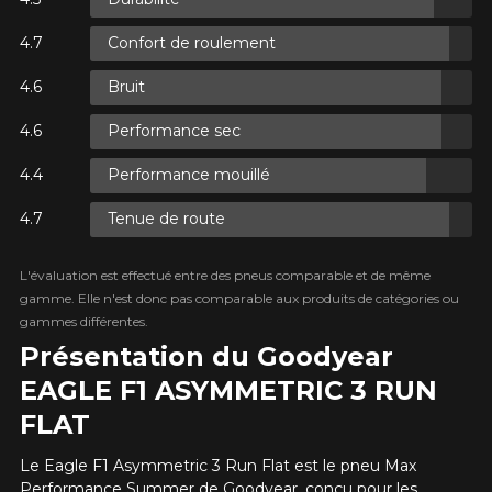
Confort de roulement
 SUR
S.
 TAXES.
Bruit
 SUR
S.
 TAXES.
Performance sec
Performance mouillé
Tenue de route
 SUR
S.
 TAXES.
L'évaluation est effectué entre des pneus comparable et de même
gamme. Elle n'est donc pas comparable aux produits de catégories ou
gammes différentes.
Présentation du Goodyear
AJOUTER UN AVIS
EAGLE F1 ASYMMETRIC 3 RUN
Cl
Votre avis concernant le
FLAT
EAGLE F1 ASYMMETRIC 3
Le Eagle F1 Asymmetric 3 Run Flat est le pneu Max
RUN FLAT
Performance Summer de Goodyear, conçu pour les