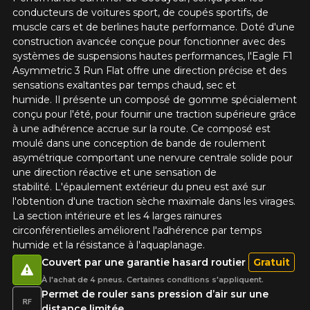
conducteurs de voitures sport, de coupés sportifs, de
Nom
muscle cars et de berlines haute performance. Doté d'une
construction avancée conçue pour fonctionner avec des
systèmes de suspensions hautes performances, l'Eagle F1
Asymmetric 3 Run Flat offre une direction précise et des
sensations exaltantes par temps chaud, sec et
Courriel
humide. Il présente un composé de gomme spécialement
conçu pour l'été, pour fournir une traction supérieure grâce
à une adhérence accrue sur la route. Ce composé est
moulé dans une conception de bande de roulement
Votre véhicule
asymétrique comportant une nervure centrale solide pour
Année
une direction réactive et une sensation de
stabilité. L'épaulement extérieur du pneu est axé sur
l'obtention d'une traction sèche maximale dans les virages.
La section intérieure et les 4 larges rainures
circonférentielles améliorent l'adhérence par temps
Marque
humide et la résistance à l'aquaplanage.
Couvert par une garantie hasard routier
Gratuit
À l'achat de 4 pneus. Certaines conditions s'appliquent.
Permet de rouler sans pression d’air sur une
distance limitée