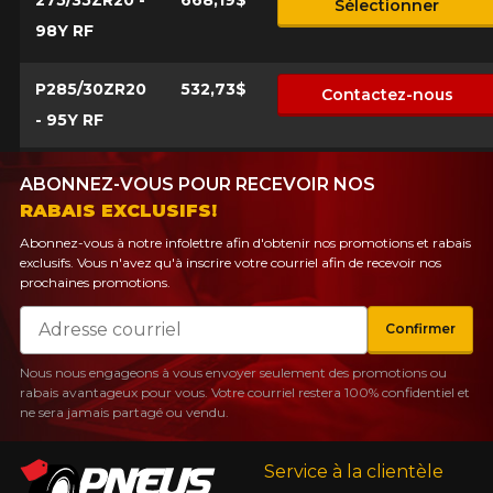
275/35ZR20 -
668,19$
Sélectionner
98Y RF
P285/30ZR20
532,73$
Contactez-nous
- 95Y RF
ABONNEZ-VOUS POUR RECEVOIR NOS
RABAIS EXCLUSIFS!
Abonnez-vous à notre infolettre afin d'obtenir nos promotions et rabais
exclusifs. Vous n'avez qu'à inscrire votre courriel afin de recevoir nos
prochaines promotions.
Courriel
Confirmer
Nous nous engageons à vous envoyer seulement des promotions ou
rabais avantageux pour vous. Votre courriel restera 100% confidentiel et
ne sera jamais partagé ou vendu.
Service à la clientèle