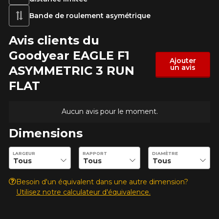
Modèle
Bande de roulement asymétrique
Avis clients du
Option
Goodyear EAGLE F1
Ajouter
un avis
ASYMMETRIC 3 RUN
FLAT
KM parcourus
Aucun avis pour le moment.
Dimensions
VOICI LES DIMENSIONS POUR VOTRE VÉHICULE
Fe
Style de conduite
Entrez les dimensions souhaitées pour vérifier la disponibilité 
LARGEUR
RAPPORT
DIAMÈTRE
Que magasinez-vous?
Besoin d'un équivalent dans une autre dimension?
Utilisez notre calculateur d'équivalence.
Condition de route
Malheureusement, aucun résultat ne