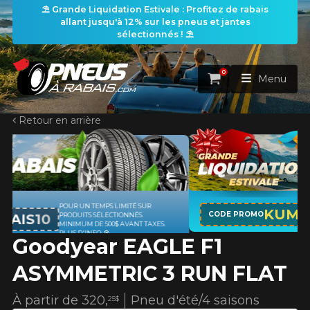
⛱️ Grande Liquidation Estivale : Profitez de rabais
allant jusqu'à 12% sur les pneus et jantes
sélectionnés ! ⛱️
0
Panier
Menu
Retour en arrière
ACCUEIL
PNEUS
ROUES
APPLICABLE SUR TOUT ACHAT DE 4
RECHERCHE DE PNEUS
KUMHO12
VOIR TOUT
CODE PROMO
PNEUS DE MARQUE KUMHO*
PLUS
ES.
D'INFO
Goodyear EAGLE F1
ENSEMBLES
Rechercher par
RECHERCHE DE ROUES
VOIR TOUT
Par dimensions
Par véhicule
ASYMMETRIC 3 RUN FLAT
PROMOTIONS
RECHERCHE D'ENSEMBLES
Recherche par dimensions
LARGEUR
RAPPORT
DIAMÈTRE
Par véhicule
Par dimensions
À partir de
320,
Pneu d'été/4 saisons
25$
PNEUS & JANTES