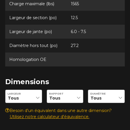
Charge maximale (lbs)
1565
Option
Largeur de section (po)
12.5
Largeur de jante (po)
6.0 - 7.5
KM parcourus
Diamètre hors tout (po)
27.2
Homologation OE
VOICI LES DIMENSIONS POUR VOTRE VÉHICULE
Fe
Style de conduite
Dimensions
Que magasinez-vous?
Entrez les dimensions souhaitées pour vérifier la disponibilité 
LARGEUR
RAPPORT
DIAMÈTRE
Condition de route
Besoin d'un équivalent dans une autre dimension?
Malheureusement, aucun résultat ne
Utilisez notre calculateur d'équivalence.
convenant parfaitement à votre
Votre avis
recherche n'est disponible en ligne