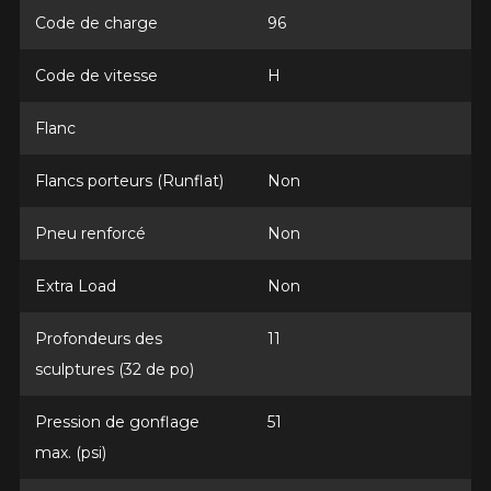
Code de charge
96
Code de vitesse
H
Courriel
Flanc
Votre véhicule
Flancs porteurs (Runflat)
Non
Année
Pneu renforcé
Non
Extra Load
Non
Marque
Profondeurs des
11
sculptures (32 de po)
Pression de gonflage
51
Modèle
max. (psi)