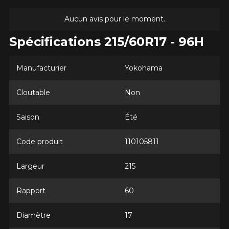
Aucun avis pour le moment.
Spécifications 215/60R17 - 96H
Manufacturier
Yokohama
Cloutable
Non
Saison
Été
Code produit
110105811
AJOUTER UN AVIS
Clo
Largeur
215
Votre avis concernant le
Rapport
60
GEOLANDAR CV G058
Diamètre
17
Nom