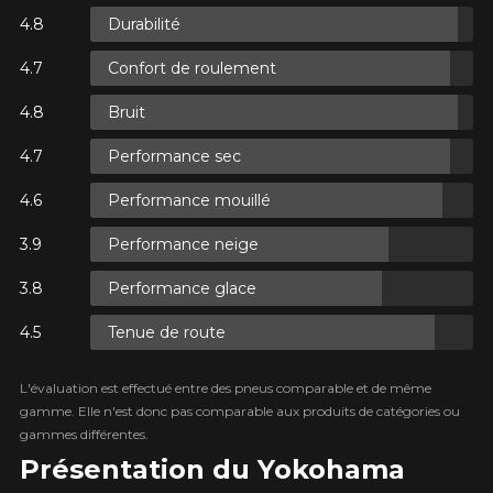
Durabilité
Confort de roulement
XES.
Bruit
XES.
Performance sec
Performance mouillé
Performance neige
XES.
Performance glace
Tenue de route
L'évaluation est effectué entre des pneus comparable et de même
gamme. Elle n'est donc pas comparable aux produits de catégories ou
gammes différentes.
Présentation du Yokohama