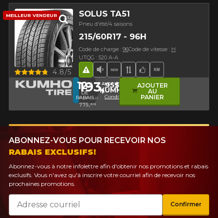
SOLUS TA51
MEILLEUR VENDEUR
Pneu d'été/4 saisons
215/60R17 - 96H
Code de charge :
96
Code de vitesse :
H
UTQG : 520 A-A
Aperçu
4.8/5
Hasard routier
Faible niveau sonore
Nouveau produit
Bande de roulement 
Choix de l'équipe
Haut kilométra
193,
12
95$
%
AVEC LE CODE
AJOUTER
KUMHO12
AU
DE
Conditions
PANIER
RABAIS
4 pneus :
775,
80$
ABONNEZ-VOUS POUR RECEVOIR NOS
RABAIS EXCLUSIFS!
Abonnez-vous à notre infolettre afin d'obtenir nos promotions et rabais
exclusifs. Vous n'avez qu'à inscrire votre courriel afin de recevoir nos
prochaines promotions.
Courriel
Confirmer