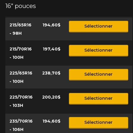
présentement. Nous aimerions vous
Note
16" pouces
aider à trouver le produit qu'il vous faut.
1
2
3
4
5
N'hésitez pas à contacter notre service
à la clientèle, qui se fera un plaisir de
215/65R16
194,60$
Commentaire
Sélectionner
rechercher des options pour votre
configuration.
- 98H
1-866-220-8025
215/70R16
197,40$
Sélectionner
- 100H
*Attention cette dimension représente une possibilité
Envoyer
d'équipement pour votre véhicule, vous devez vérifier
l'exactitude de l'information sur votre véhicule directement
Annuler
225/65R16
238,70$
Sélectionner
avant de commander.
- 100H
225/70R16
200,20$
Sélectionner
- 103H
235/70R16
194,60$
Sélectionner
- 106H