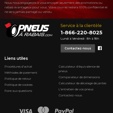
Nous nous engageons à vous envoyer seulement des promotions ou
rabais avantageux pour vous. Votre courriel restera 100% confidentiel et
ne sera jamais partagé ou vendu.
Service à la clientèle
1-866-220-8025
Lundi à Vendredi : 8h à 18h
Face
Contactez-nous
Liens utiles
Procédures d'achat
Calculateur d'équivalence de
pneus
Méthodes de paiement
Comparateur de dimensions
Politique de retour
Calculateur de décalage de jantes
Politique de cookies
L'entretien de vos pneus
Foire aux questions
Contactez-nous