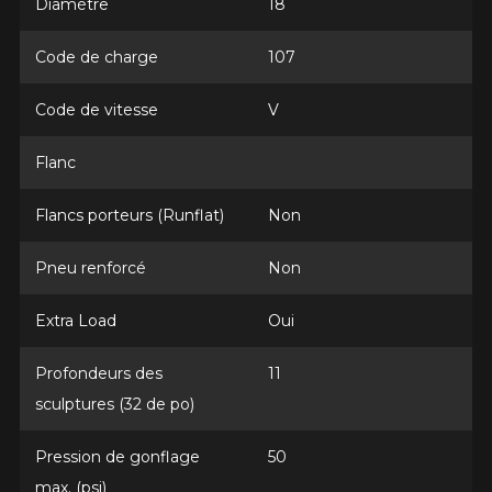
Diamètre
18
Code de charge
107
Courriel
Code de vitesse
V
Flanc
Votre véhicule
Flancs porteurs (Runflat)
Non
Année
Pneu renforcé
Non
Extra Load
Oui
Marque
Profondeurs des
11
sculptures (32 de po)
Modèle
Pression de gonflage
50
max. (psi)