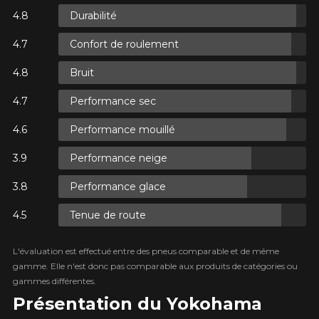
Durabilité
Confort de roulement
ES.
Bruit
ES.
Performance sec
Performance mouillé
Performance neige
ES.
Performance glace
Tenue de route
L'évaluation est effectué entre des pneus comparable et de même
gamme. Elle n'est donc pas comparable aux produits de catégories ou
gammes différentes.
Présentation du Yokohama