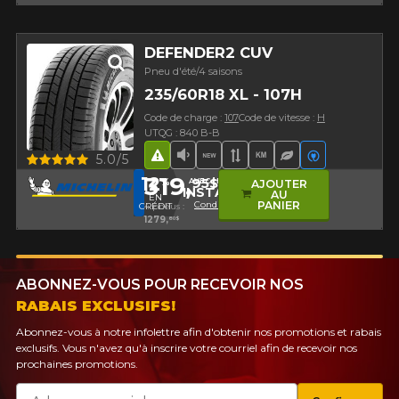
DEFENDER2 CUV
Pneu d'été/4 saisons
235/60R18 XL - 107H
Code de charge :
107
Code de vitesse :
H
UTQG : 840 B-B
Aperçu
5.0/5
Hasard routier
Faible niveau sonore
Nouveau produit
Bande de roulement 
Haut kilométrage
Pneu écologiq
Véhicules é
319,
12
95$
%
AVEC LE CODE
AJOUTER
INSTALL12
AU
EN
Conditions
PANIER
CRÉDIT
4 pneus :
1279,
80$
ABONNEZ-VOUS POUR RECEVOIR NOS
RABAIS EXCLUSIFS!
Abonnez-vous à notre infolettre afin d'obtenir nos promotions et rabais
exclusifs. Vous n'avez qu'à inscrire votre courriel afin de recevoir nos
prochaines promotions.
Courriel