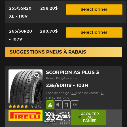
255/55R20
298,20$
Sélectionner
XL - 110V
265/50R20
280,70$
Sélectionner
- 107V
SUGGESTIONS PNEUS À RABAIS
SCORPION AS PLUS 3
Pneu d'été/4 saisons
235/60R18 - 103H
Code de charge :
103
Code de vitesse :
H
UTQG : 800 A-A
Aperçu
4.8/5
Hasard routier
Faible niveau sonore
Bande de roulement asy
Haut kilométrage
10
%
AVEC LE CODE
AJOUTER
232,
32$
RABAIS10
AU
DE
Conditions
PANIER
RABAIS
4 pneus :
929,
28$