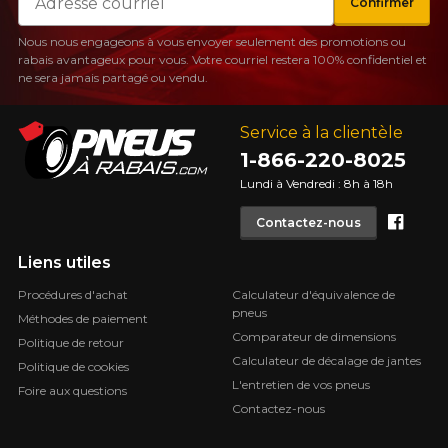
Confirmer
Nous nous engageons à vous envoyer seulement des promotions ou
rabais avantageux pour vous. Votre courriel restera 100% confidentiel et
ne sera jamais partagé ou vendu.
Service à la clientèle
1-866-220-8025
Lundi à Vendredi : 8h à 18h
Face
Contactez-nous
Liens utiles
Procédures d'achat
Calculateur d'équivalence de
pneus
Méthodes de paiement
Comparateur de dimensions
Politique de retour
Calculateur de décalage de jantes
Politique de cookies
L'entretien de vos pneus
Foire aux questions
Contactez-nous