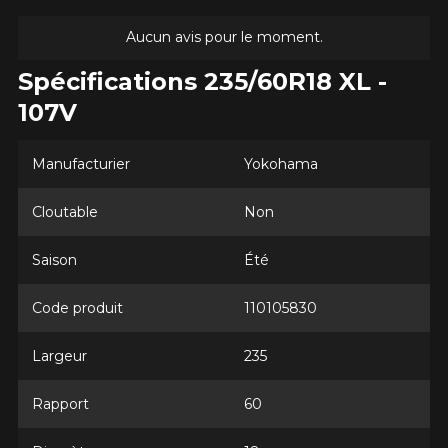
Aucun avis pour le moment.
Spécifications 235/60R18 XL -
107V
Manufacturier
Yokohama
Cloutable
Non
Saison
Été
Code produit
110105830
AJOUTER UN AVIS
Clo
Largeur
235
Votre avis concernant le
GEOLANDAR CV G058
Rapport
60
Nom