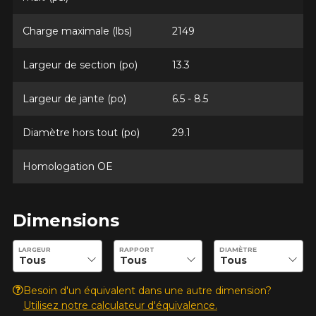
Charge maximale (lbs)
2149
Option
Largeur de section (po)
13.3
Largeur de jante (po)
6.5 - 8.5
KM parcourus
Diamètre hors tout (po)
29.1
Homologation OE
VOICI LES DIMENSIONS POUR VOTRE VÉHICULE
Fe
Style de conduite
Que magasinez-vous?
Dimensions
Entrez les dimensions souhaitées pour vérifier la disponibilité 
LARGEUR
RAPPORT
DIAMÈTRE
Condition de route
Malheureusement, aucun résultat ne
Besoin d'un équivalent dans une autre dimension?
convenant parfaitement à votre
Utilisez notre calculateur d'équivalence.
Votre avis
recherche n'est disponible en ligne