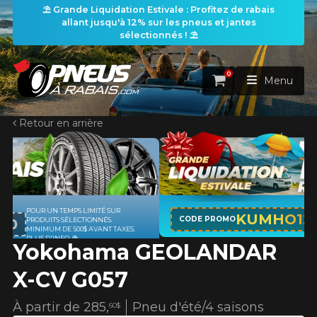
⛱️ Grande Liquidation Estivale : Profitez de rabais
allant jusqu'à 12% sur les pneus et jantes
sélectionnés ! ⛱️
0
Panier
Menu
Retour en arrière
ACCUEIL
PNEUS
ROUES
APPLICABLE SUR TOUT ACHAT DE 4
RECHERCHE DE PNEUS
KUMHO12
VOIR TOUT
CODE PROMO
PNEUS DE MARQUE KUMHO*
PLUS
S.
D'INFO
Yokohama GEOLANDAR
ENSEMBLES
Rechercher par
RECHERCHE DE ROUES
VOIR TOUT
Par dimensions
Par véhicule
X-CV G057
PROMOTIONS
RECHERCHE D'ENSEMBLES
Recherche par dimensions
LARGEUR
RAPPORT
DIAMÈTRE
Par véhicule
Par dimensions
À partir de
285,
Pneu d'été/4 saisons
60$
PNEUS & JANTES