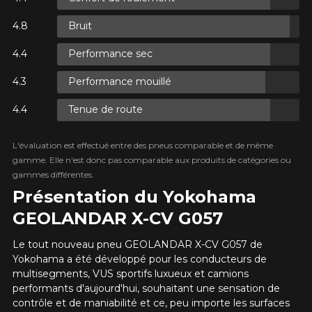
Bruit
XES.
Performance sec
XES.
Performance mouillé
Tenue de route
L'évaluation est effectué entre des pneus comparable et de même
gamme. Elle n'est donc pas comparable aux produits de catégories ou
AJOUTER UN AVIS
XES.
gammes différentes.
Clo
Présentation du Yokohama
Votre avis concernant le
GEOLANDAR X-CV G057
GEOLANDAR X-CV G057
Le tout nouveau pneu GEOLANDAR X-CV G057 de
Nom
Yokohama a été développé pour les conducteurs de
multisegments, VUS sportifs luxueux et camions
performants d'aujourd'hui, souhaitant une sensation de
contrôle et de maniabilité et ce, peu importe les surfaces