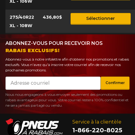
XL - 106W
275/40R22
436,80$
Sélectionner
XL - 108W
ABONNEZ-VOUS POUR RECEVOIR NOS
RABAIS EXCLUSIFS!
Abonnez-vous à notre infolettre afin d'obtenir nos promotions et rabais
exclusifs. Vous n'avez qu'à inscrire votre courriel afin de recevoir nos
prochaines promotions.
Courriel
Confirmer
Nous nous engageons à vous envoyer seulement des promotions ou
rabais avantageux pour vous. Votre courriel restera 100% confidentiel et
ne sera jamais partagé ou vendu.
Service à la clientèle
1-866-220-8025