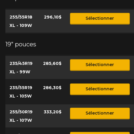
Commentaire
rechercher des options pour votre
configuration.
255/55R18
296,10$
Sélectionner
1-866-220-8025
XL - 109W
*Attention cette dimension représente une possibilité
Envoyer
19" pouces
d'équipement pour votre véhicule, vous devez vérifier
l'exactitude de l'information sur votre véhicule directement
Annuler
avant de commander.
235/45R19
285,60$
Sélectionner
XL - 99W
235/55R19
286,30$
Sélectionner
XL - 105W
255/50R19
333,20$
Sélectionner
XL - 107W