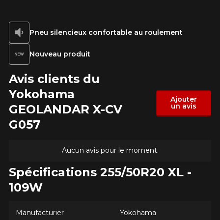
Pneu silencieux confortable au roulement
Nouveau produit
Avis clients du
Yokohama
Ajouter
un avis
GEOLANDAR X-CV
AJOUTER UN AVIS
G057
Clo
Votre avis concernant le
Aucun avis pour le moment.
GEOLANDAR X-CV G057
Spécifications 255/50R20 XL -
Nom
109W
Manufacturier
Yokohama