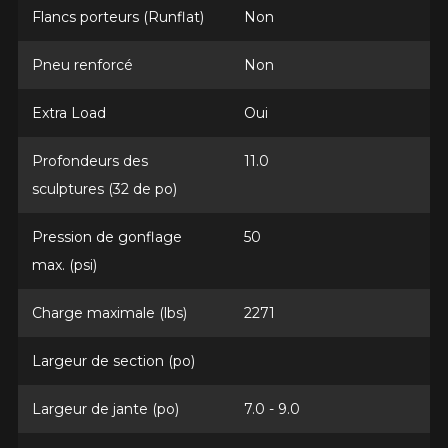
Flancs porteurs (Runflat)
Non
Pneu renforcé
Non
KM parcourus
Extra Load
Oui
VOICI LES DIMENSIONS POUR VOTRE VÉHICULE
Profondeurs des
11.0
Fe
Style de conduite
sculptures (32 de po)
Que magasinez-vous?
Pression de gonflage
50
max. (psi)
Condition de route
Charge maximale (lbs)
2271
Malheureusement, aucun résultat ne
convenant parfaitement à votre
Votre avis
recherche n'est disponible en ligne
Largeur de section (po)
présentement. Nous aimerions vous
Note
aider à trouver le produit qu'il vous faut.
Largeur de jante (po)
7.0 - 9.0
1
2
3
4
5
N'hésitez pas à contacter notre service
à la clientèle, qui se fera un plaisir de