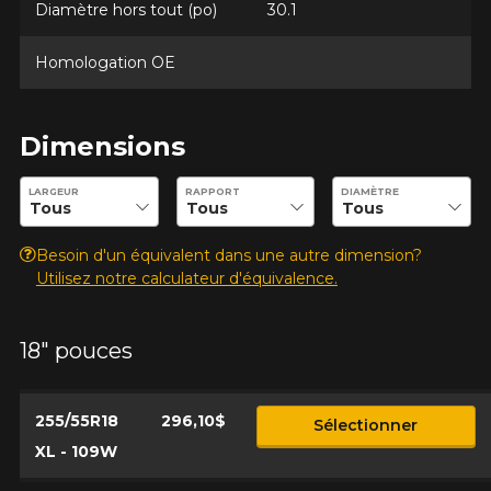
Diamètre hors tout (po)
30.1
Commentaire
rechercher des options pour votre
configuration.
Homologation OE
1-866-220-8025
*Attention cette dimension représente une possibilité
Dimensions
Envoyer
d'équipement pour votre véhicule, vous devez vérifier
l'exactitude de l'information sur votre véhicule directement
Entrez les dimensions souhaitées pour vérifier la disponibilité 
Annuler
LARGEUR
RAPPORT
DIAMÈTRE
avant de commander.
Besoin d'un équivalent dans une autre dimension?
Utilisez notre calculateur d'équivalence.
18" pouces
255/55R18
296,10$
Sélectionner
XL - 109W