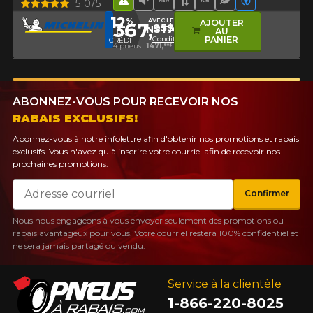
Aperçu
5.0/5
Hasard routier
Faible niveau sonore
Nouveau produit
Bande de roulement 
Haut kilométrage
Pneu écologiq
Véhicules é
12
%
AVEC LE CODE
AJOUTER
367,
95$
INSTALL12
AU
EN
Conditions
PANIER
CRÉDIT
4 pneus :
1471,
80$
ABONNEZ-VOUS POUR RECEVOIR NOS
RABAIS EXCLUSIFS!
Abonnez-vous à notre infolettre afin d'obtenir nos promotions et rabais
exclusifs. Vous n'avez qu'à inscrire votre courriel afin de recevoir nos
prochaines promotions.
Courriel
Confirmer
Nous nous engageons à vous envoyer seulement des promotions ou
rabais avantageux pour vous. Votre courriel restera 100% confidentiel et
ne sera jamais partagé ou vendu.
Service à la clientèle
1-866-220-8025