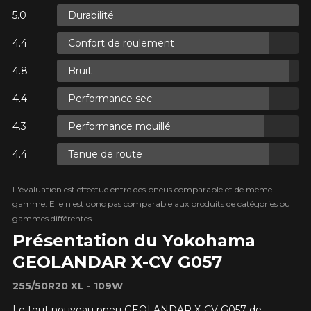
Durabilité
Confort de roulement
ES.
Bruit
ES.
Performance sec
Performance mouillé
Tenue de route
ES.
L'évaluation est effectué entre des pneus comparable et de même
gamme. Elle n'est donc pas comparable aux produits de catégories ou
gammes différentes.
Présentation du Yokohama
GEOLANDAR X-CV G057
255/50R20 XL - 109W
Le tout nouveau pneu GEOLANDAR X-CV G057 de