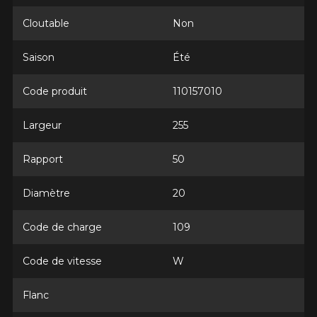
Courriel
Cloutable
Non
Saison
Été
Votre véhicule
Année
Code produit
110157010
Largeur
255
Marque
Rapport
50
Diamètre
20
Modèle
Code de charge
109
Code de vitesse
W
Flanc
Option