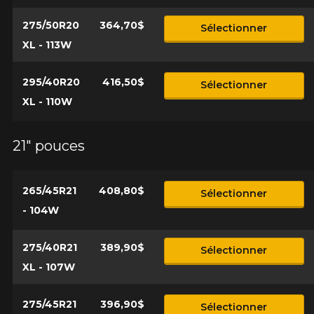
275/50R20
364,70$
Sélectionner
XL - 113W
295/40R20
416,50$
Sélectionner
XL - 110W
21" pouces
265/45R21
408,80$
Sélectionner
- 104W
275/40R21
389,90$
Sélectionner
XL - 107W
275/45R21
396,90$
Sélectionner