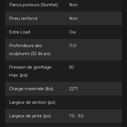
Flancs porteurs (Runflat)
Non
Pneu renforcé
Non
KM parcourus
Extra Load
Oui
VOICI LES DIMENSIONS POUR VOTRE VÉHICULE
Profondeurs des
11.0
Fe
Style de conduite
sculptures (32 de po)
Que magasinez-vous?
Pression de gonflage
50
max. (psi)
Condition de route
Charge maximale (lbs)
2271
Malheureusement, aucun résultat ne
convenant parfaitement à votre
Votre avis
recherche n'est disponible en ligne
Largeur de section (po)
présentement. Nous aimerions vous
Note
aider à trouver le produit qu'il vous faut.
Largeur de jante (po)
7.5 - 9.5
1
2
3
4
5
N'hésitez pas à contacter notre service
à la clientèle, qui se fera un plaisir de