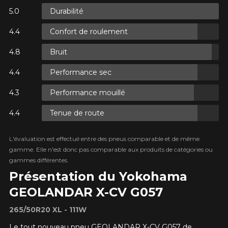
Durabilité
Confort de roulement
ES.
Bruit
ES.
Performance sec
Performance mouillé
Tenue de route
ES.
L'évaluation est effectué entre des pneus comparable et de même
gamme. Elle n'est donc pas comparable aux produits de catégories ou
gammes différentes.
Présentation du Yokohama
GEOLANDAR X-CV G057
265/50R20 XL - 111W
Le tout nouveau pneu GEOLANDAR X-CV G057 de