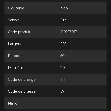
Courriel
Cloutable
Non
Saison
Été
Votre véhicule
Année
Code produit
110157013
Largeur
265
Marque
Rapport
50
Diamètre
20
Modèle
Code de charge
111
Code de vitesse
W
Flanc
Option