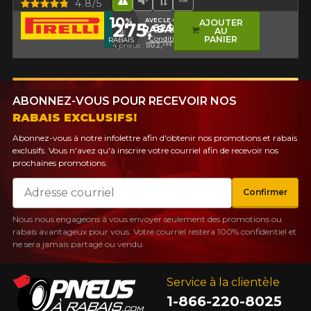
Aperçu
4.8/5
Hasard routier
Faible niveau sonore
Bande de roulement asy
Haut kilométrage
10
%
AVEC LE CODE
AJOUTER
275,
62$
RABAIS10
AU
DE
Conditions
PANIER
RABAIS
4 pneus :
1102,
48$
ABONNEZ-VOUS POUR RECEVOIR NOS
RABAIS EXCLUSIFS!
Abonnez-vous à notre infolettre afin d'obtenir nos promotions et rabais
exclusifs. Vous n'avez qu'à inscrire votre courriel afin de recevoir nos
prochaines promotions.
Courriel
Confirmer
Nous nous engageons à vous envoyer seulement des promotions ou
rabais avantageux pour vous. Votre courriel restera 100% confidentiel et
ne sera jamais partagé ou vendu.
Service à la clientèle
1-866-220-8025