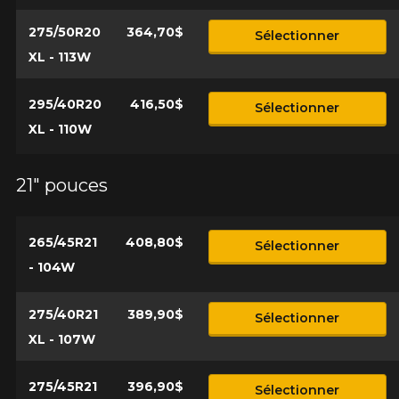
275/50R20
364,70$
Sélectionner
XL - 113W
295/40R20
416,50$
Sélectionner
XL - 110W
21" pouces
265/45R21
408,80$
Sélectionner
- 104W
275/40R21
389,90$
Sélectionner
XL - 107W
275/45R21
396,90$
Sélectionner