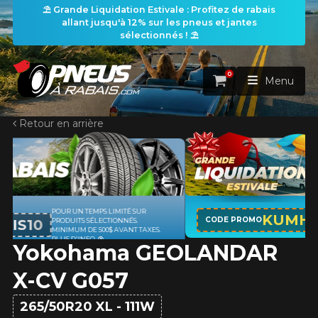
⛱️ Grande Liquidation Estivale : Profitez de rabais
allant jusqu'à 12% sur les pneus et jantes
sélectionnés ! ⛱️
0
Panier
Menu
Retour en arrière
ACCUEIL
PNEUS
ROUES
APPLICABLE SUR TOUT ACHAT DE 4
RECHERCHE DE PNEUS
KUMHO12
VOIR TOUT
CODE PROMO
PNEUS DE MARQUE KUMHO*
PLUS
D'INFO
Yokohama GEOLANDAR
ENSEMBLES
Rechercher par
RECHERCHE DE ROUES
VOIR TOUT
Par dimensions
Par véhicule
X-CV G057
PROMOTIONS
RECHERCHE D'ENSEMBLES
Recherche par dimensions
LARGEUR
RAPPORT
DIAMÈTRE
Par véhicule
Par dimensions
265/50R20 XL - 111W
PNEUS & JANTES