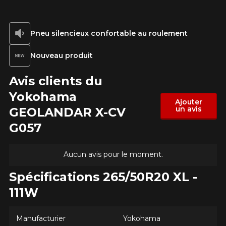
Pneu silencieux confortable au roulement
Nouveau produit
Avis clients du
Yokohama
Ajouter
un avis
GEOLANDAR X-CV
AJOUTER UN AVIS
G057
Clo
Votre avis concernant le
Aucun avis pour le moment.
GEOLANDAR X-CV G057
Spécifications 265/50R20 XL -
Nom
111W
Manufacturier
Yokohama