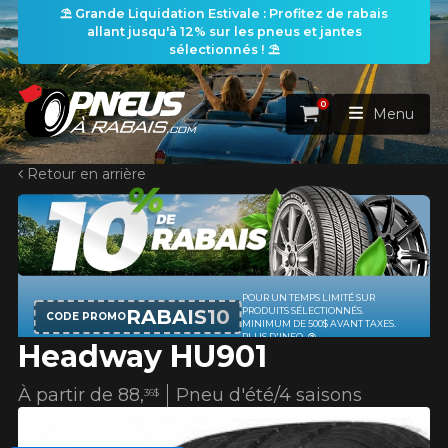
⛱️ Grande Liquidation Estivale : Profitez de rabais
allant jusqu'à 12% sur les pneus et jantes
sélectionnés ! ⛱️
0
Panier
Menu
Retour en arrière
AJOUTER UN AVIS
ACCUEIL
Clo
Votre avis concernant le
PNEUS
HU901
ROUES
POUR UN TEMPS LIMITÉ SUR
RECHERCHE DE PNEUS
Nom
VOIR TOUT
RABAIS10
PRODUITS SÉLECTIONNÉS.
CODE PROMO
MINIMUM DE 500$ AVANT TAXES.
PLUS D'INFO
Headway HU901
ENSEMBLES
Rechercher par
RECHERCHE DE ROUES
VOIR TOUT
Par dimensions
Par véhicule
À partir de
88,
Pneu d'été/4 saisons
36$
PROMOTIONS
Courriel
RECHERCHE D'ENSEMBLES
Recherche par dimensions
LARGEUR
RAPPORT
DIAMÈTRE
Par véhicule
Par dimensions
PNEUS & JANTES