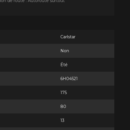
ion de route : Autoroute surtout
Carlstar
Non
Été
6H04521
175
80
13