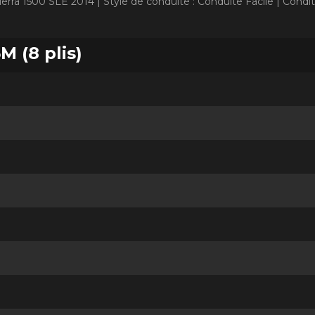
ierra 1500 SLE 2014 |
Style de conduite : Conduite Facile |
Condit
M (8 plis)