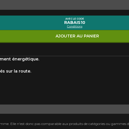
Marque
Modèle
AVEC LE CODE
RABAIS10
Conditions
Style de conduite
Condition de route
VOTRE VÉHICULE
AJOUTER AU PANIER
ment énergétique.
s sur la route.
aucun résultat ne convenant parfaitement à votre recherche n'e
 aimerions vous aider à trouver le produit qu'il vous faut. N'hés
èle, qui se fera un plaisir de rechercher des options pour votre con
5
e une possibilité d'équipement pour votre véhicule, vous devez vérifier l'exacti
mmander.
mme. Elle n'est donc pas comparable aux produits de catégories ou gammes di