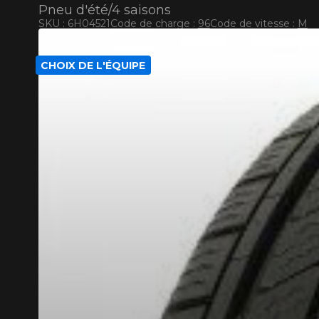
Pneu d'été/4 saisons
SKU : 6H04521
Code de charge :
96
Code de vitesse :
M
KUMHO12
CODE PROMO
APPLICABLE SUR TOUT ACHAT 
CHOIX DE L'ÉQUIPE