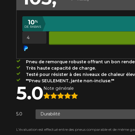
Année
10
%
DE RABAIS
KM parcourus
VOICI LES DIMENSIONS POUR 
Quantité
Votre avis
Que magasinez-vous?
Pneu de remorque robuste offrant un bon rende
Note
Très haute capacité de charge.
1
2
3
4
5
Testé pour résister à des niveaux de chaleur élevé
Malheureusement, 
**Pneu SEULEMENT, jante non-incluse.**
présentement. Nous
5.0
Note générale
Commentaire
service à la client
1-866-220-802
Durabilité
*Attention cette dimension représent
Envoyer
Annuler
véhicule directement avant de co
L'évaluation est effectué entre des pneus comparable et de même ga