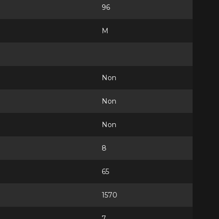
96
M
Non
Non
Non
8
65
1570
7