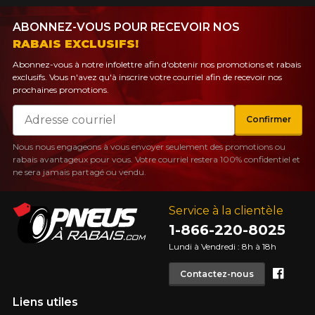
Utilisez notre outil de recherche pas
véhicule pour une compatibilité
Calculateur de décalage de jantes
ABONNEZ-VOUS POUR RECEVOIR NOS
PROMOTIONS EN COURS
garantie*.
L'entretien de vos pneus
RABAIS EXCLUSIFS!
LIVRAISON RAPIDE
Abonnez-vous à notre infolettre afin d'obtenir nos promotions et rabais
Votre ensemble de pneus et jantes vous
INFORMATIONS
exclusifs. Vous n'avez qu'à inscrire votre courriel afin de recevoir nos
sera livré rapidement.
prochaines promotions.
Qui sommes-nous ?
Courriel
Confirmer
PROMOTIONS EN COURS
Procédures d'achat
Méthodes de paiement
Nous nous engageons à vous envoyer seulement des promotions ou
rabais avantageux pour vous. Votre courriel restera 100% confidentiel et
Protection contre les hasards routiers
ne sera jamais partagé ou vendu.
Politique de retour
Foire aux questions
Service à la clientèle
1-866-220-8025
Lundi à Vendredi : 8h à 18h
Face
Contactez-nous
T
POUR UN TEMPS LIMITÉ SUR
Liens utiles
RABAIS10
PRODUITS SÉLECTIONNÉS.
CODE PROMO
MINIMUM DE 500$ AVANT TAXES.