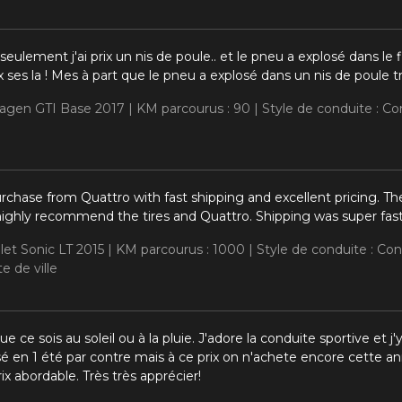
eulement j'ai prix un nis de poule.. et le pneu a explosé dans le
ix ses la ! Mes à part que le pneu a explosé dans un nis de poule 
wagen GTI Base 2017 |
KM parcourus : 90 |
Style de conduite : C
chase from Quattro with fast shipping and excellent pricing. The
 highly recommend the tires and Quattro. Shipping was super fast
let Sonic LT 2015 |
KM parcourus : 1000 |
Style de conduite : Co
e de ville
e ce sois au soleil ou à la pluie. J'adore la conduite sportive et 
é en 1 été par contre mais à ce prix on n'achete encore cette an
ix abordable. Très très apprécier!