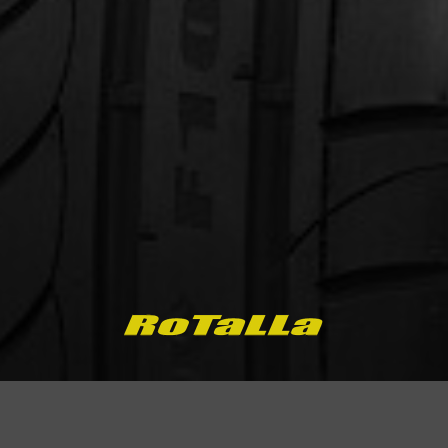
ernant le F105
Courriel