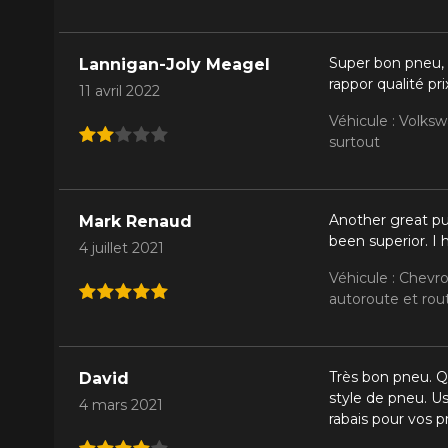
Super bon pneu, s
Lannigan-Joly Meagel
rappor qualité pr
11 avril 2022
Véhicule : Volks
surtout
Another great pur
Mark Renaud
been superior. I
4 juillet 2021
Véhicule : Chevro
autoroute et rout
Très bon pneu. Qu
David
style de pneu. Us
4 mars 2021
rabais pour vos pr