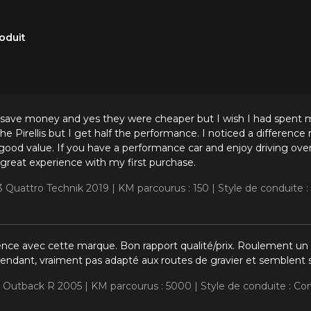
oduit
save money and yes they were cheaper but I wish I had spent m
 the Pirellis but I get half the performance. I noticed a differenc
e good value. If you have a performance car and enjoy driving o
 great experience with my first purchase.
A3 Quattro Technik 2019 |
KM parcourus : 150 |
Style de conduite 
nce avec cette marque. Bon rapport qualité/prix. Roulement u
ependant, vraiment pas adapté aux routes de gravier et semblent
u Outback R 2005 |
KM parcourus : 5000 |
Style de conduite : C