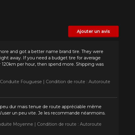
Ajouter un avis
ore and got a better name brand tire. They were
e right away. If you need a budget tire for average
ver 120km per hour, then spend more. Shipping was
: Conduite Fouguese |
Condition de route : Autoroute
n peu dur mais tenue de route appréciable même
 s'user un peu vite. Je les recommande néanmoins.
onduite Moyenne |
Condition de route : Autoroute