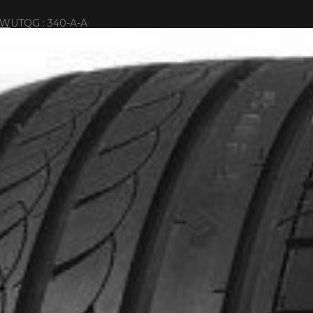
W
UTQG : 340-A-A
IONNÉS. MINIMUM DE 500$ AVANT TAXES.
PLUS D'INFO