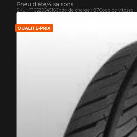
Pneu d'été/4 saisons
SKU : F1052054516
Code de charge :
87
Code de vitesse :
RABAIS10
CODE PROMO
POUR UN TEMPS LIMITÉ SUR PRODUITS SÉLECT
QUALITÉ-PRIX