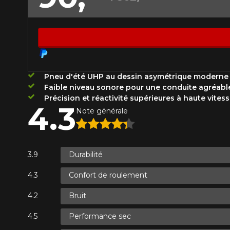
Année
KM parcourus
VOICI LES DIMENSIONS POUR 
Pneu d'été UHP au dessin asymétrique moderne 
Faible niveau sonore pour une conduite agréable
Votre avis
Que magasinez-vous?
Précision et réactivité supérieures à haute vitess
4.3
Note
Note générale
1
2
3
4
5
Malheureusement, 
présentement. Nous
Commentaire
service à la client
Durabilité
1-866-220-802
Confort de roulement
Bruit
*Attention cette dimension représent
Envoyer
Annuler
véhicule directement avant de co
Performance sec