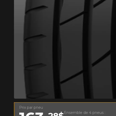
AJOUTER UN AVIS
Votre avis con
Nom
Prix par pneu
Votre véhicule
Ensemble de 4 pneus :
28$