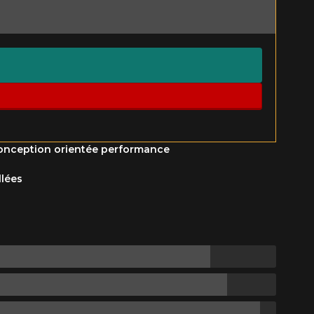
Option
Fermer
e conception orientée performance
llées
st disponible en ligne
itez pas à contacter notre
figuration.
tude de l'information sur votre