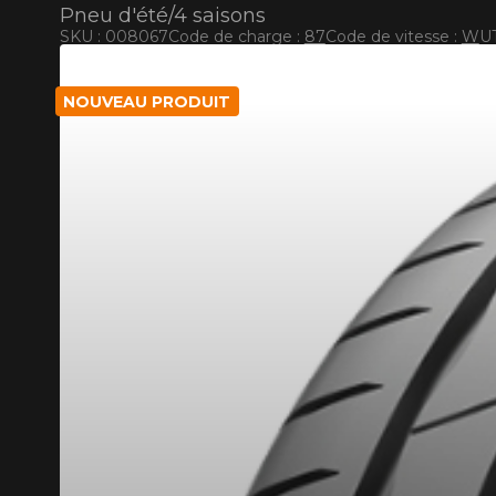
Pneu d'été/4 saisons
SKU : 008067
Code de charge :
87
Code de vitesse :
W
U
RABAIS10
CODE PROMO
POUR UN TEMPS LIMITÉ SUR PRODUITS SÉLECT
NOUVEAU PRODUIT