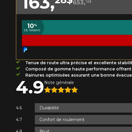
163,
653,
12$
Année
10
%
DE RABAIS
KM parcourus
VOICI LES DIMENSIONS POUR 
Votre avis
Que magasinez-vous?
Tenue de route ultra précise et excellente stabi
Note
Composé de gomme haute performance offrant u
1
2
3
4
5
Rainures optimisées assurant une bonne évacuati
Malheureusement, 
4.9
présentement. Nous
Note générale
Commentaire
service à la client
1-866-220-802
Durabilité
*Attention cette dimension représent
Confort de roulement
Envoyer
Annuler
véhicule directement avant de co
Bruit