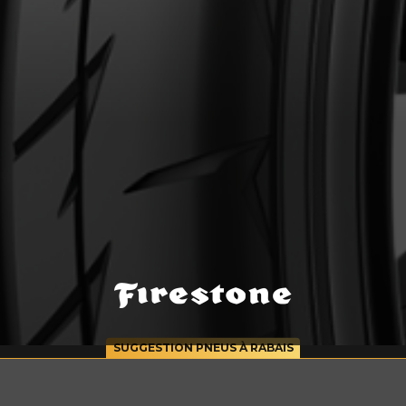
cernant le FIREHAWK INDY 500 V2
Courriel
SUGGESTION PNEUS À RABAIS