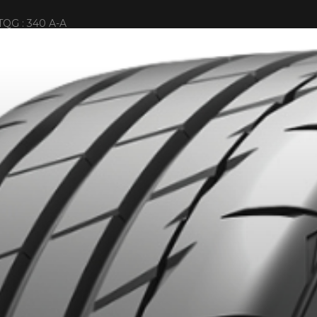
TQG : 340 A-A
IONNÉS. MINIMUM DE 500$ AVANT TAXES.
PLUS D'INFO