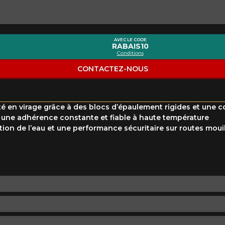
Marque
Modèle
AVEC LE CODE
RABAIS10
Style de conduite
Condition de route
VOTRE VÉHICULE
Conditions
CONTACTEZ-NOUS
lité en virage grâce à des blocs d’épaulement rigides et un
ne adhérence constante et fiable à haute température
on de l’eau et une performance sécuritaire sur routes moui
aucun résultat ne convenant parfaitement à votre recherche n'e
 aimerions vous aider à trouver le produit qu'il vous faut. N'hés
èle, qui se fera un plaisir de rechercher des options pour votre con
5
e une possibilité d'équipement pour votre véhicule, vous devez vérifier l'exacti
mmander.