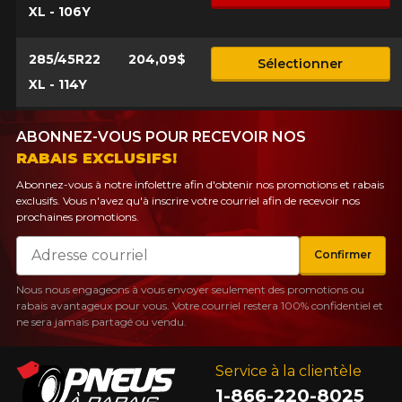
XL - 106Y
285/45R22
204,09$
Sélectionner
XL - 114Y
ABONNEZ-VOUS POUR RECEVOIR NOS
RABAIS EXCLUSIFS!
Abonnez-vous à notre infolettre afin d'obtenir nos promotions et rabais
exclusifs. Vous n'avez qu'à inscrire votre courriel afin de recevoir nos
prochaines promotions.
Courriel
Confirmer
Nous nous engageons à vous envoyer seulement des promotions ou
rabais avantageux pour vous. Votre courriel restera 100% confidentiel et
ne sera jamais partagé ou vendu.
Service à la clientèle
1-866-220-8025