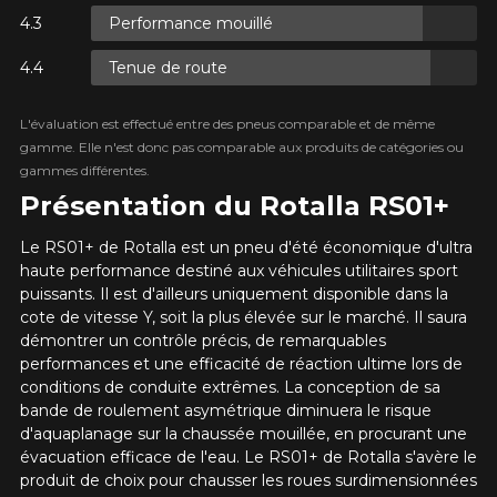
Marque
PLUS D'INFO
Performance mouillé
POUR UN TEMPS LIMITÉ SUR
RABAIS10
PRODUITS SÉLECTIONNÉS.
CODE PROMO
Tenue de route
MINIMUM DE 500$ AVANT TAXES.
PLUS D'INFO
POUR UN TEMPS LIMITÉ SUR
RABAIS10
PRODUITS SÉLECTIONNÉS.
CODE PROMO
Modèle
MINIMUM DE 500$ AVANT TAXES.
L'évaluation est effectué entre des pneus comparable et de même
PLUS D'INFO
gamme. Elle n'est donc pas comparable aux produits de catégories ou
gammes différentes.
Présentation du Rotalla RS01+
Option
POUR UN TEMPS LIMITÉ SUR
Le RS01+ de Rotalla est un pneu d'été économique d'ultra
RABAIS10
PRODUITS SÉLECTIONNÉS.
CODE PROMO
haute performance destiné aux véhicules utilitaires sport
MINIMUM DE 500$ AVANT TAXES.
PLUS D'INFO
puissants. Il est d'ailleurs uniquement disponible dans la
cote de vitesse Y, soit la plus élevée sur le marché. Il saura
KM parcourus
démontrer un contrôle précis, de remarquables
performances et une efficacité de réaction ultime lors de
conditions de conduite extrêmes. La conception de sa
bande de roulement asymétrique diminuera le risque
VOICI LES DIMENSIONS POUR VOTRE VÉHICULE
d'aquaplanage sur la chaussée mouillée, en procurant une
Fe
Style de conduite
évacuation efficace de l'eau. Le RS01+ de Rotalla s'avère le
produit de choix pour chausser les roues surdimensionnées
Que magasinez-vous?