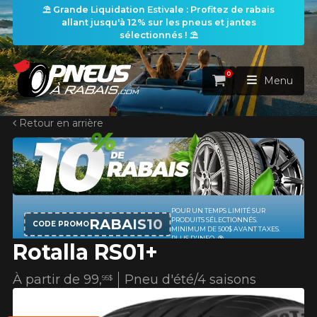
⛱️ Grande Liquidation Estivale : Profitez de rabais
allant jusqu'à 12% sur les pneus et jantes
sélectionnés ! ⛱️
0
Panier
Menu
Retour en arrière
ACCUEIL
PNEUS
ROUES
RECHERCHE DE PNEUS
VOIR TOUT
Rotalla RS01+
ENSEMBLES
Rechercher par
RECHERCHE DE ROUES
VOIR TOUT
Par dimensions
Par véhicule
À partir de
99,
Pneu d'été/4 saisons
95$
PROMOTIONS
RECHERCHE D'ENSEMBLES
Recherche par dimensions
LARGEUR
RAPPORT
DIAMÈTRE
Par véhicule
Par dimensions
PNEUS & JANTES