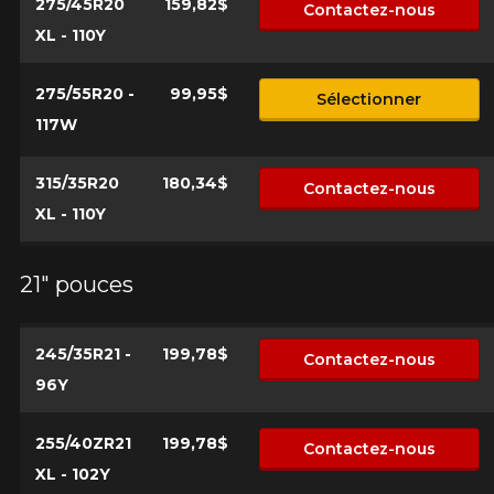
275/45R20
159,82$
Contactez-nous
XL - 110Y
275/55R20 -
99,95$
Sélectionner
117W
315/35R20
180,34$
Contactez-nous
XL - 110Y
21" pouces
245/35R21 -
199,78$
Contactez-nous
96Y
255/40ZR21
199,78$
Contactez-nous
XL - 102Y