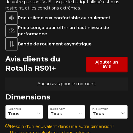
de votre puissant VUS, losque le budget alloué est plus
restreint, et les conditions extrêmes.
Condition de route
Pneu silencieux confortable au roulement
Pneu conçu pour offrir un haut niveau de
Malheureusement, aucun résultat ne
performance
convenant parfaitement à votre
Votre avis
recherche n'est disponible en ligne
Bande de roulement asymétrique
présentement. Nous aimerions vous
Note
aider à trouver le produit qu'il vous faut.
Avis clients du
1
2
3
4
5
N'hésitez pas à contacter notre service
Ajouter un
avis
Rotalla RS01+
à la clientèle, qui se fera un plaisir de
Commentaire
rechercher des options pour votre
configuration.
Aucun avis pour le moment.
1-866-220-8025
Dimensions
*Attention cette dimension représente une possibilité
Entrez les dimensions souhaitées pour vérifier la disponibilité 
Envoyer
LARGEUR
RAPPORT
DIAMÈTRE
d'équipement pour votre véhicule, vous devez vérifier
l'exactitude de l'information sur votre véhicule directement
Annuler
avant de commander.
Besoin d'un équivalent dans une autre dimension?
Utilisez notre calculateur d'équivalence.