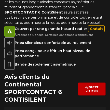
et les rainures longitudinales concaves asymétriques
favorisent grandement la stabilité générale. Le
SPORTCONTACT 6 ContiSilent
saura satisfaire
Votre véhicule
vos besoins de performance et de contrôle tout en étant
Année
sécuritaire, peu importe la route, peu importe la vitesse!
Couvert par une garantie hasard routier
Gratuit
À l'achat de 4 pneus. Certaines conditions s'appliquent.
Pneu silencieux confortable au roulement
Marque
Pneu conçu pour offrir un haut niveau de
performance
Bande de roulement asymétrique
Modèle
Avis clients du
Continental
Ajouter
un avis
SPORTCONTACT 6
Option
CONTISILENT