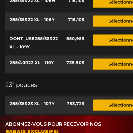
285/35R22 XL - 106H
716,10$
Sélectionn
285/35R22 XL - 106Y
716,10$
Sélectionn
DONT_USE285/35R22
650,95$
Sélectionn
XL - 109Y
285/40R22 XL - 110Y
735,90$
Sélectionn
23" pouces
285/35R23 XL - 107Y
753,72$
Sélectionn
ABONNEZ-VOUS POUR RECEVOIR NOS
RABAIS EXCLUSIFS!