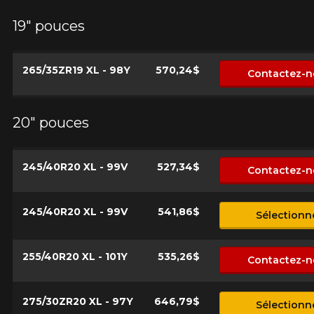
1-866-220-8025
19" pouces
*Attention cette dimension représente une possibilité
Envoyer
265/35ZR19 XL - 98Y
570,24$
Contactez-n
d'équipement pour votre véhicule, vous devez vérifier
l'exactitude de l'information sur votre véhicule directement
Annuler
avant de commander.
20" pouces
245/40R20 XL - 99V
527,34$
Contactez-n
245/40R20 XL - 99V
541,86$
Sélectionn
255/40R20 XL - 101Y
535,26$
Contactez-n
275/30ZR20 XL - 97Y
646,79$
Sélectionn