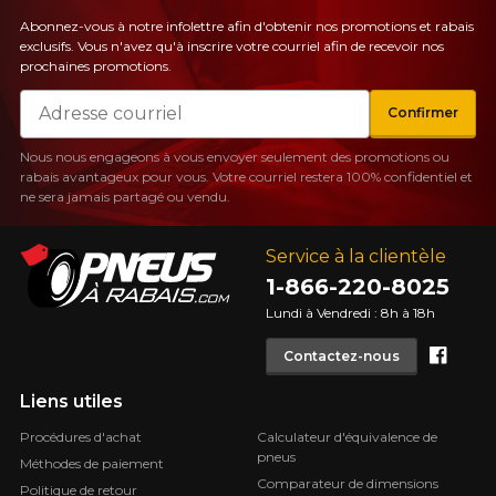
Abonnez-vous à notre infolettre afin d'obtenir nos promotions et rabais
exclusifs. Vous n'avez qu'à inscrire votre courriel afin de recevoir nos
prochaines promotions.
Courriel
Confirmer
Nous nous engageons à vous envoyer seulement des promotions ou
rabais avantageux pour vous. Votre courriel restera 100% confidentiel et
ne sera jamais partagé ou vendu.
Service à la clientèle
1-866-220-8025
Lundi à Vendredi : 8h à 18h
Face
Contactez-nous
Liens utiles
Procédures d'achat
Calculateur d'équivalence de
pneus
Méthodes de paiement
Comparateur de dimensions
Politique de retour