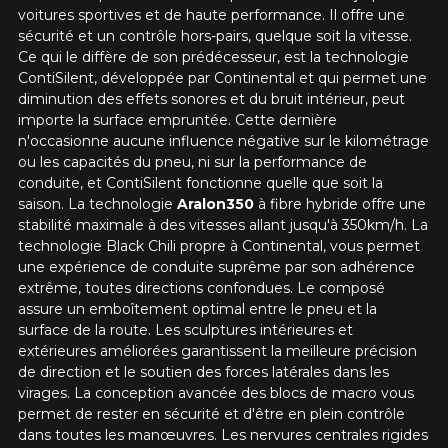
voitures sportives et de haute performance. Il offre une
sécurité et un contrôle hors-pairs, quelque soit la vitesse.
Ce qui le diffère de son prédécesseur, est la technologie
ContiSilent, développée par Continental et qui permet une
diminution des effets sonores et du bruit intérieur, peut
importe la surface empruntée. Cette dernière
n'occasionne aucune influence négative sur le kilométrage
ou les capacités du pneu, ni sur la performance de
AJOUTER UN AVIS
conduite, et ContiSilent fonctionne quelle que soit la
saison. La technologie
Aralon350
à fibre hybride offre une
Votre avis concernant le
stabilité maximale à des vitesses allant jusqu'à 350km/h. La
SPORTCONTACT 6
technologie Black Chili propre à Continental, vous permet
une expérience de conduite suprême par son adhérence
CONTISILENT
extrême, toutes directions confondues. Le composé
assure un emboîtement optimal entre le pneu et la
Nom
surface de la route. Les sculptures intérieures et
extérieures améliorées garantissent la meilleure précision
de direction et le soutien des forces latérales dans les
virages. La conception avancée des blocs de macro vous
permet de rester en sécurité et d'être en plein contrôle
Courriel
dans toutes les manœuvres. Les nervures centrales rigides