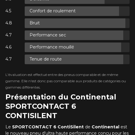
Confort de roulement
XES.
Bruit
XES.
Performance sec
Performance mouillé
Tenue de route
XES.
L'évaluation est effectué entre des pneus comparable et de même
gamme. Elle n'est donc pas comparable aux produits de catégories ou
gammes différentes.
Présentation du Continental
SPORTCONTACT 6
CONTISILENT
Le
SPORTCONTACT 6
ContiSilent
de
Continental
est
le nouveau pneu d'ultra haute performance conçu pour les