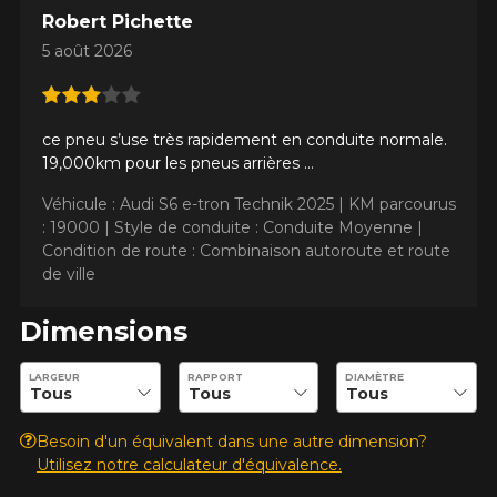
Robert Pichette
KM parcourus
5 août 2026
VOICI LES DIMENSIONS POUR VOTRE VÉHICULE
ce pneu s’use très rapidement en conduite normale.
Style de conduite
19,000km pour les pneus arrières …
Que magasinez-vous?
Véhicule : Audi S6 e-tron Technik 2025 |
KM parcourus
: 19000 |
Style de conduite : Conduite Moyenne |
Condition de route : Combinaison autoroute et route
Condition de route
de ville
Malheureusement, aucun résultat ne
Dimensions
convenant parfaitement à votre
Votre avis
recherche n'est disponible en ligne
Entrez les dimensions souhaitées pour vérifier la disponibilité 
présentement. Nous aimerions vous
LARGEUR
RAPPORT
DIAMÈTRE
Note
aider à trouver le produit qu'il vous faut.
1
2
3
4
5
N'hésitez pas à contacter notre service
Besoin d'un équivalent dans une autre dimension?
à la clientèle, qui se fera un plaisir de
Utilisez notre calculateur d'équivalence.
Commentaire
rechercher des options pour votre
configuration.