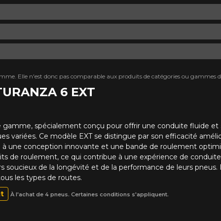
mme. Elle n'est donc pas comparable aux produits de catégories ou gammes di
 TURANZA 6 EXT
gamme, spécialement conçu pour offrir une conduite fluide et si
ariées. Ce modèle EXT se distingue par son efficacité amélioré
âce à une conception innovante et une bande de roulement optimis
its de roulement, ce qui contribue à une expérience de conduit
rs soucieux de la longévité et de la performance de leurs pneus. 
tous les types de routes.
it
À l'achat de 4 pneus. Certaines conditions s'appliquent.