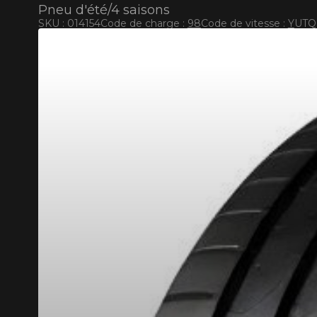
Pneu d'été/4 saisons
SKU : 014154
Code de charge :
98
Code de vitesse :
Y
UTQG
COD