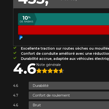
Année
10
%
DE RABAIS
KM parcourus
VOICI LES DIMENSIONS POUR 
Votre avis
Que magasinez-vous?
Excellente traction sur routes sèches ou mouillé
Note
Confort de conduite amélioré avec une réduction 
1
2
3
4
5
Durabilité accrue, adaptée aux véhicules électri
4.6
Malheureusement, 
Note générale
présentement. Nous
Commentaire
service à la client
1-866-220-802
Durabilité
Confort de roulement
*Attention cette dimension représent
Envoyer
Annuler
véhicule directement avant de co
Bruit