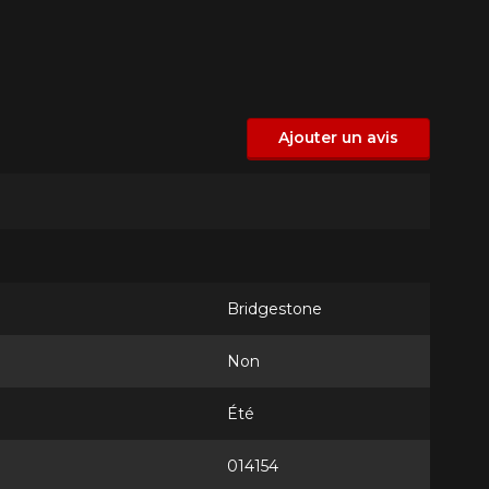
Ajouter un avis
Bridgestone
Non
Été
014154