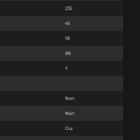
235
45
18
98
Y
Non
Non
Oui