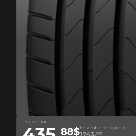
AJOUTER UN AVIS
Votre avis con
Nom
Prix par pneu
435,
Ensemble de 4 pneus :
88$
Votre véhicule
1743,
52$