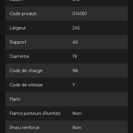
*Attention cette dimension représente une possibilité
Envoyer
d'équipement pour votre véhicule, vous devez vérifier
Code produit
014160
l'exactitude de l'information sur votre véhicule directement
Annuler
avant de commander.
Largeur
245
Rapport
40
Diamètre
19
Code de charge
98
Code de vitesse
Y
Flanc
Flancs porteurs (Runflat)
Non
Pneu renforcé
Non