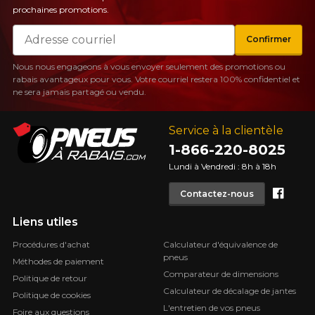
prochaines promotions.
Courriel
Confirmer
Nous nous engageons à vous envoyer seulement des promotions ou
rabais avantageux pour vous. Votre courriel restera 100% confidentiel et
ne sera jamais partagé ou vendu.
Service à la clientèle
1-866-220-8025
Lundi à Vendredi : 8h à 18h
Face
Contactez-nous
Liens utiles
Procédures d'achat
Calculateur d'équivalence de
pneus
Méthodes de paiement
Comparateur de dimensions
Politique de retour
Calculateur de décalage de jantes
Politique de cookies
L'entretien de vos pneus
Foire aux questions