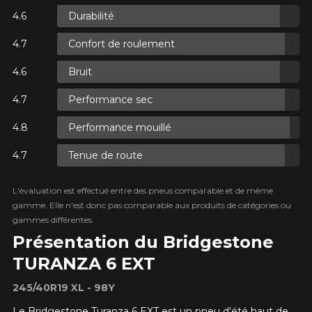
Durabilité
UR
Confort de roulement
TAXES.
UR
Bruit
TAXES.
AJOUTER UN AVIS
Performance sec
Clo
Votre avis concernant le
Performance mouillé
TURANZA 6 EXT
UR
Tenue de route
Nom
TAXES.
L'évaluation est effectué entre des pneus comparable et de même
gamme. Elle n'est donc pas comparable aux produits de catégories ou
gammes différentes.
Présentation du Bridgestone
Courriel
TURANZA 6 EXT
245/40R19 XL - 98Y
Votre véhicule
Le Bridgestone Turanza 6 EXT est un pneu d'été haut de