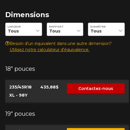
Dimensions
Entrez les dimensions souhaitées pour vérifier la disponibilité 
LARGEUR
RAPPORT
DIAMÈTRE
Besoin d'un équivalent dans une autre dimension?
Utilisez notre calculateur d'équivalence.
18" pouces
235/45R18
435,88$
Contactez-nous
XL - 98Y
19" pouces