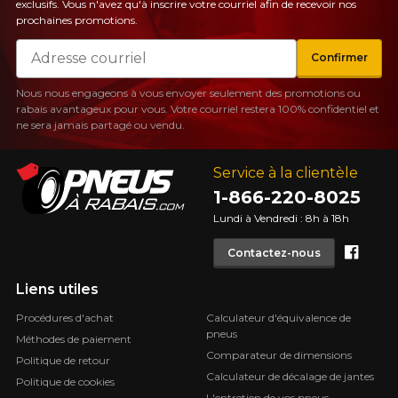
exclusifs. Vous n'avez qu'à inscrire votre courriel afin de recevoir nos
prochaines promotions.
Courriel
Confirmer
Nous nous engageons à vous envoyer seulement des promotions ou
rabais avantageux pour vous. Votre courriel restera 100% confidentiel et
ne sera jamais partagé ou vendu.
Service à la clientèle
1-866-220-8025
Lundi à Vendredi : 8h à 18h
Face
Contactez-nous
Liens utiles
Procédures d'achat
Calculateur d'équivalence de
pneus
Méthodes de paiement
Comparateur de dimensions
Politique de retour
Calculateur de décalage de jantes
Politique de cookies
L'entretien de vos pneus