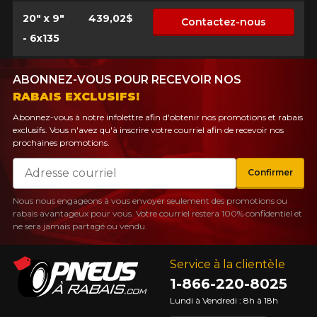
20" x 9"
439,02$
Contactez-nous
- 6x135
ABONNEZ-VOUS POUR RECEVOIR NOS
RABAIS EXCLUSIFS!
Abonnez-vous à notre infolettre afin d'obtenir nos promotions et rabais
exclusifs. Vous n'avez qu'à inscrire votre courriel afin de recevoir nos
prochaines promotions.
Courriel
Confirmer
Nous nous engageons à vous envoyer seulement des promotions ou
rabais avantageux pour vous. Votre courriel restera 100% confidentiel et
ne sera jamais partagé ou vendu.
Service à la clientèle
1-866-220-8025
Lundi à Vendredi : 8h à 18h