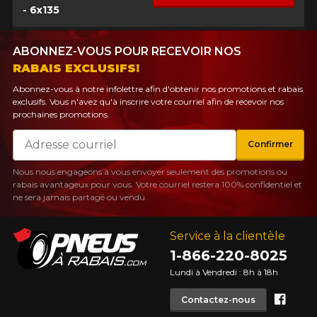
- 6x135
ABONNEZ-VOUS POUR RECEVOIR NOS
RABAIS EXCLUSIFS!
Abonnez-vous à notre infolettre afin d'obtenir nos promotions et rabais
exclusifs. Vous n'avez qu'à inscrire votre courriel afin de recevoir nos
prochaines promotions.
Courriel
Confirmer
Nous nous engageons à vous envoyer seulement des promotions ou
rabais avantageux pour vous. Votre courriel restera 100% confidentiel et
ne sera jamais partagé ou vendu.
Service à la clientèle
1-866-220-8025
Lundi à Vendredi : 8h à 18h
Face
Contactez-nous