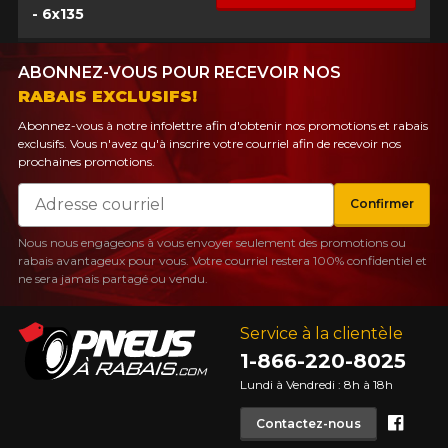
- 6x135
ABONNEZ-VOUS POUR RECEVOIR NOS
RABAIS EXCLUSIFS!
Abonnez-vous à notre infolettre afin d'obtenir nos promotions et rabais
exclusifs. Vous n'avez qu'à inscrire votre courriel afin de recevoir nos
prochaines promotions.
Courriel
Confirmer
Nous nous engageons à vous envoyer seulement des promotions ou
rabais avantageux pour vous. Votre courriel restera 100% confidentiel et
ne sera jamais partagé ou vendu.
Service à la clientèle
1-866-220-8025
Lundi à Vendredi : 8h à 18h
Face
Contactez-nous