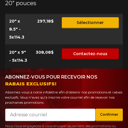
20" pouces
PLUS D'INFO
POUR UN TEMPS LIMITÉ SUR
RABAIS10
PRODUITS SÉLECTIONNÉS.
CODE PROMO
MINIMUM DE 500$ AVANT TAXES.
20" x
297,18$
PLUS D'INFO
Sélectionner
POUR UN TEMPS LIMITÉ SUR
RABAIS10
PRODUITS SÉLECTIONNÉS.
8.5" -
CODE PROMO
MINIMUM DE 500$ AVANT TAXES.
PLUS D'INFO
5x114.3
20" x 9"
308,08$
Contactez-nous
- 5x114.3
POUR UN TEMPS LIMITÉ SUR
RABAIS10
PRODUITS SÉLECTIONNÉS.
CODE PROMO
MINIMUM DE 500$ AVANT TAXES.
PLUS D'INFO
ABONNEZ-VOUS POUR RECEVOIR NOS
RABAIS EXCLUSIFS!
Abonnez-vous à notre infolettre afin d'obtenir nos promotions et rabais
exclusifs. Vous n'avez qu'à inscrire votre courriel afin de recevoir nos
prochaines promotions.
Courriel
Confirmer
Nous nous engageons à vous envoyer seulement des promotions ou