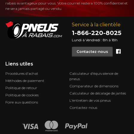
rabais avantageux pour vous. Votre courriel restera 100% confidentiel et
ne sera jamais partagé ou vendu.
Service à la clientèle
1-866-220-8025
Lundi à Vendredi : 8h à 18h
Face
Contactez-nous
Liens utiles
Procédures d'achat
Calculateur d'équivalence de
pneus
Méthodes de paiement
Comparateur de dimensions
Politique de retour
Calculateur de décalage de jantes
Politique de cookies
L'entretien de vos pneus
Foire aux questions
Contactez-nous