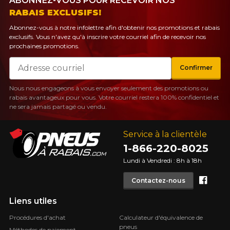
ABONNEZ-VOUS POUR RECEVOIR NOS
RABAIS EXCLUSIFS!
Abonnez-vous à notre infolettre afin d'obtenir nos promotions et rabais
exclusifs. Vous n'avez qu'à inscrire votre courriel afin de recevoir nos
prochaines promotions.
Courriel
Confirmer
Nous nous engageons à vous envoyer seulement des promotions ou
rabais avantageux pour vous. Votre courriel restera 100% confidentiel et
ne sera jamais partagé ou vendu.
Service à la clientèle
1-866-220-8025
Lundi à Vendredi : 8h à 18h
Face
Contactez-nous
Liens utiles
Procédures d'achat
Calculateur d'équivalence de
pneus
Méthodes de paiement