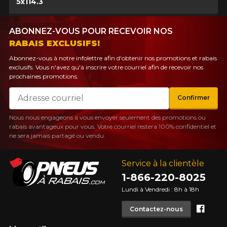
5x114.3
ABONNEZ-VOUS POUR RECEVOIR NOS
RABAIS EXCLUSIFS!
Abonnez-vous à notre infolettre afin d'obtenir nos promotions et rabais
exclusifs. Vous n'avez qu'à inscrire votre courriel afin de recevoir nos
prochaines promotions.
Courriel
Confirmer
Nous nous engageons à vous envoyer seulement des promotions ou
rabais avantageux pour vous. Votre courriel restera 100% confidentiel et
ne sera jamais partagé ou vendu.
Service à la clientèle
1-866-220-8025
Lundi à Vendredi : 8h à 18h
Face
Contactez-nous