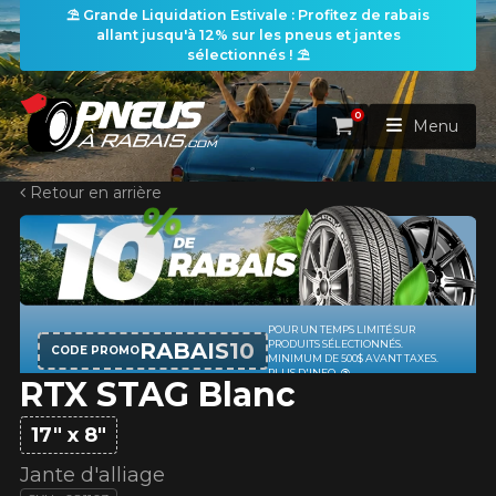
⛱️ Grande Liquidation Estivale : Profitez de rabais
allant jusqu'à 12% sur les pneus et jantes
sélectionnés ! ⛱️
0
Panier
Menu
Retour en arrière
ACCUEIL
PNEUS
ROUES
POUR UN TEMPS LIMITÉ SUR
RECHERCHE DE PNEUS
VOIR TOUT
RABAIS10
PRODUITS SÉLECTIONNÉS.
CODE PROMO
MINIMUM DE 500$ AVANT TAXES.
PLUS D'INFO
RTX STAG Blanc
ENSEMBLES
Rechercher par
RECHERCHE DE ROUES
VOIR TOUT
Par dimensions
Par véhicule
17" x 8"
PROMOTIONS
RECHERCHE D'ENSEMBLES
Recherche par dimensions
LARGEUR
RAPPORT
DIAMÈTRE
Par véhicule
Par dimensions
Jante d'alliage
PNEUS & JANTES