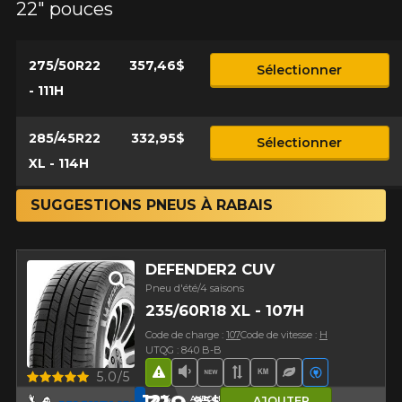
22" pouces
275/50R22
357,46$
Sélectionner
- 111H
285/45R22
332,95$
Sélectionner
XL - 114H
SUGGESTIONS PNEUS À RABAIS
DEFENDER2 CUV
Pneu d'été/4 saisons
235/60R18 XL - 107H
Code de charge :
107
Code de vitesse :
H
UTQG : 840 B-B
Aperçu
5.0/5
Hasard routier
Faible niveau sonore
Nouveau produit
Bande de roulement 
Haut kilométrage
Pneu écologiq
Véhicules é
12
95$
%
AVEC LE CODE
AJOUTER