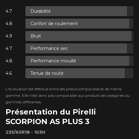
Durabilité
ES.
Confort de roulement
ES.
Bruit
Performance sec
Performance mouillé
Tenue de route
ES.
L'évaluation est effectué entre des pneus comparable et de même
gamme. Elle n'est donc pas comparable aux produits de catégories ou
gammes différentes.
Présentation du Pirelli
SCORPION AS PLUS 3
235/60R18 - 103H