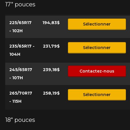
17" pouces
*Attention cette dimension représente une possibilité
Envoyer
d'équipement pour votre véhicule, vous devez vérifier
l'exactitude de l'information sur votre véhicule directement
Annuler
avant de commander.
225/65R17
194,83$
Sélectionner
- 102H
235/65R17 -
231,79$
Sélectionner
104H
245/65R17
239,18$
Contactez-nous
- 107H
265/70R17
258,19$
Sélectionner
- 115H
18" pouces