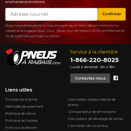
prochaines promotions.
Courriel
Confirmer
Nous nous engageons à vous envoyer seulement des promotions ou
rabais avantageux pour vous. Votre courriel restera 100% confidentiel et
ne sera jamais partagé ou vendu.
Service à la clientèle
1-866-220-8025
Lundi à Vendredi : 8h à 18h
Face
Contactez-nous
Liens utiles
Procédures d'achat
Calculateur d'équivalence de
pneus
Méthodes de paiement
Comparateur de dimensions
Politique de retour
Calculateur de décalage de jantes
Politique de cookies
L'entretien de vos pneus
Foire aux questions