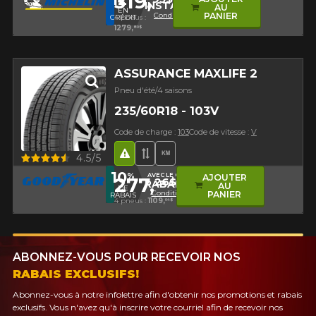
319,
INSTALL12
AU
EN
Conditions
PANIER
CRÉDIT
4 pneus :
1279,
80$
ASSURANCE MAXLIFE 2
Pneu d'été/4 saisons
235/60R18 - 103V
Code de charge :
103
Code de vitesse :
V
Hasard routier
Bande de roulement asymétr
Haut kilométrage
Aperçu
4.5/5
10
%
AVEC LE CODE
AJOUTER
277,
26$
RABAIS10
AU
DE
Conditions
PANIER
RABAIS
4 pneus :
1109,
04$
ABONNEZ-VOUS POUR RECEVOIR NOS
RABAIS EXCLUSIFS!
Abonnez-vous à notre infolettre afin d'obtenir nos promotions et rabais
exclusifs. Vous n'avez qu'à inscrire votre courriel afin de recevoir nos