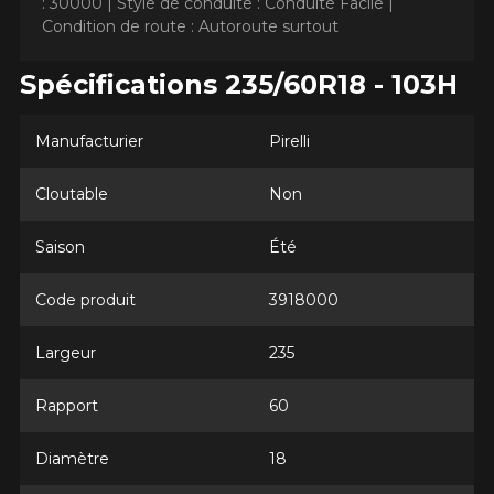
: 30000 |
Style de conduite : Conduite Facile |
Condition de route : Autoroute surtout
Spécifications 235/60R18 - 103H
AJOUTER UN AVIS
Manufacturier
Pirelli
Clo
Votre avis concernant le
Cloutable
Non
SCORPION AS PLUS 3
Saison
Été
Nom
Code produit
3918000
Largeur
235
Courriel
Rapport
60
Diamètre
18
Votre véhicule