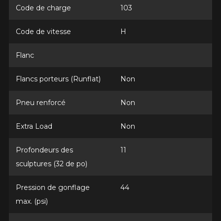
Année
Code de charge
103
Code de vitesse
H
Marque
Flanc
Flancs porteurs (Runflat)
Non
Modèle
Pneu renforcé
Non
Extra Load
Non
Profondeurs des
11
Option
sculptures (32 de po)
Pression de gonflage
44
KM parcourus
max. (psi)