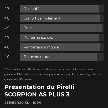
Durabilité
ES.
Confort de roulement
ES.
Bruit
Performance sec
Performance mouillé
Tenue de route
ES.
L'évaluation est effectué entre des pneus comparable et de même
gamme. Elle n'est donc pas comparable aux produits de catégories ou
gammes différentes.
Présentation du Pirelli
SCORPION AS PLUS 3
255/50R20 XL - 109V