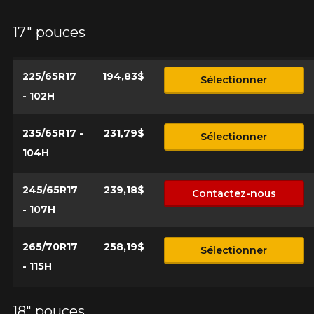
*Attention cette dimension représente une possibilité
Envoyer
17" pouces
d'équipement pour votre véhicule, vous devez vérifier
l'exactitude de l'information sur votre véhicule directement
Annuler
avant de commander.
225/65R17
194,83$
Sélectionner
- 102H
235/65R17 -
231,79$
Sélectionner
104H
245/65R17
239,18$
Contactez-nous
- 107H
265/70R17
258,19$
Sélectionner
- 115H
18" pouces