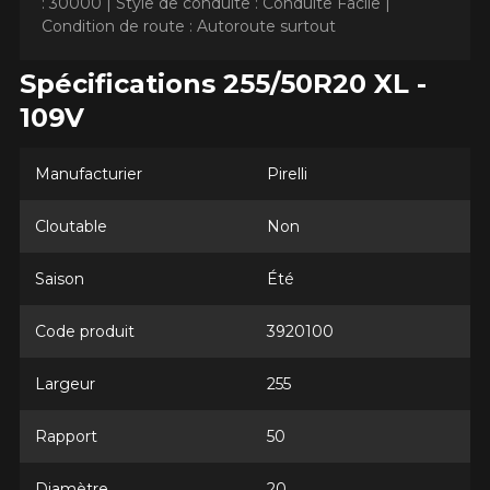
: 30000 |
Style de conduite : Conduite Facile |
Condition de route : Autoroute surtout
Spécifications 255/50R20 XL -
109V
AJOUTER UN AVIS
Clo
Manufacturier
Pirelli
Votre avis concernant le
Cloutable
Non
SCORPION AS PLUS 3
Saison
Été
Nom
Code produit
3920100
Largeur
255
Courriel
Rapport
50
Votre véhicule
Diamètre
20