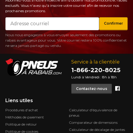
Abonnez-vous à notre infolettre afin d'obtenir nos promotions et rabais
exclusifs. Vous n'avez qu'à inscrire votre courriel afin de recevoir nos
prochaines promotions.
Courriel
Confirmer
Nous nous engageons à vous envoyer seulement des promotions ou
rabais avantageux pour vous. Votre courriel restera 100% confidentiel et
ne sera jamais partagé ou vendu.
Service à la clientèle
1-866-220-8025
Lundi à Vendredi : 8h à 18h
Face
Contactez-nous
Liens utiles
Procédures d'achat
Calculateur d'équivalence de
pneus
Méthodes de paiement
Comparateur de dimensions
Politique de retour
Calculateur de décalage de jantes
Politique de cookies