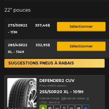
22" pouces
275/50R22
357,46$
Sélectionner
- 111H
285/45R22
332,95$
Sélectionner
XL - 114H
SUGGESTIONS PNEUS À RABAIS
DEFENDER2 CUV
Pneu d'été/4 saisons
255/50R20 XL - 109H
Code de charge :
109
Code de vitesse :
H
UTQG : 840 B B
Aperçu