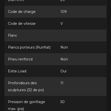
Année
Code de charge
109
Code de vitesse
V
Marque
Flanc
Flancs porteurs (Runflat)
Non
Modèle
Pneu renforcé
Non
Extra Load
Oui
Option
Profondeurs des
11
sculptures (32 de po)
Pression de gonflage
50
KM parcourus
max. (psi)