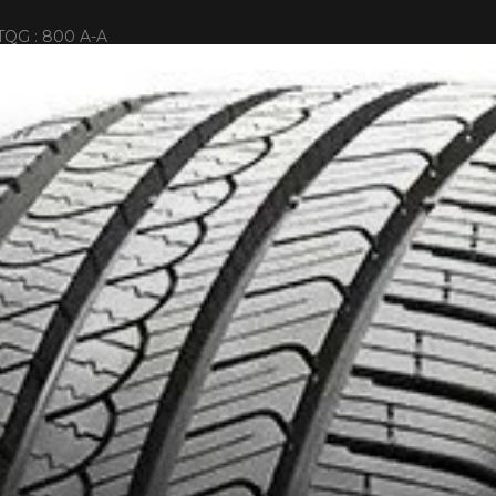
TQG : 800 A-A
T DE 4 PNEUS DE MARQUE KUMHO*
PLUS D'INFO