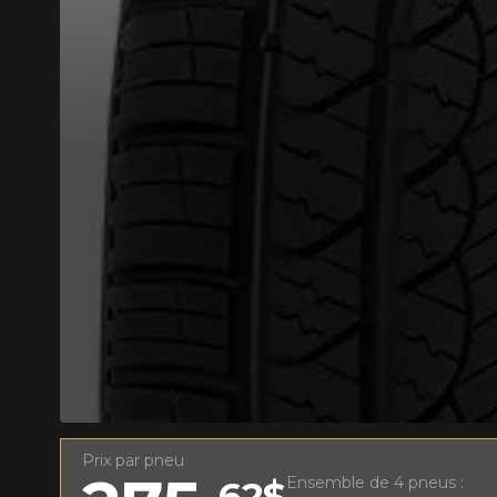
AJOUTER UN AVIS
Votre avis con
Nom
Prix par pneu
Votre véhicule
Ensemble de 4 pneus :
62$