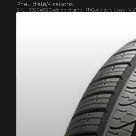
Pneu d'été/4 saisons
SKU : 3920400
Code de charge :
111
Code de vitesse :
V
U
KUMHO12
CODE PROMO
APPLICABLE SUR TOUT ACHA