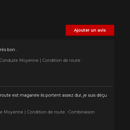
Ajouter un avis
rès bon .
: Conduite Moyenne |
Condition de route :
route est maganée ils portent assez dur, je suis déçu
ite Moyenne |
Condition de route : Combinaison