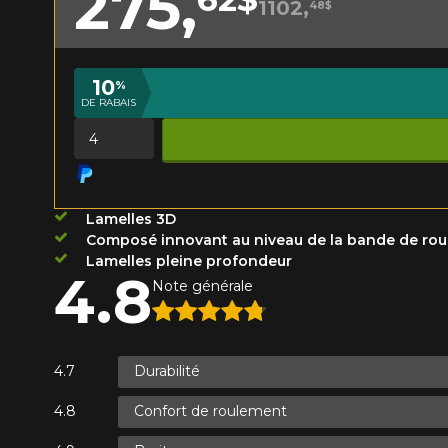
275,
1102,
48$
Année
10
%
DE RABAIS
KM parcourus
VOICI LES DIMENSIONS POUR 
Quantité
Votre avis
Que magasinez-vous?
Note
Lamelles 3D
1
2
3
4
5
Composé innovant au niveau de la bande de ro
Malheureusement, 
Lamelles pleine profondeur
4.8
présentement. Nous
Note générale
Commentaire
service à la client
1-866-220-802
Durabilité
*Attention cette dimension représent
Envoyer
Annuler
Confort de roulement
véhicule directement avant de co