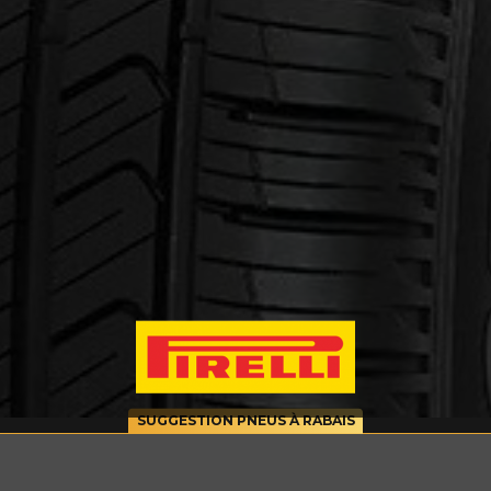
cernant le SCORPION AS PLUS 3
Courriel
SUGGESTION PNEUS À RABAIS