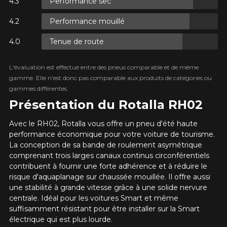
Performance sec
PLUS D'INFO
Option
POUR UN TEMPS LIMITÉ SUR
Performance mouillé
RABAIS10
PRODUITS SÉLECTIONNÉS.
CODE PROMO
MINIMUM DE 500$ AVANT TAXES.
PLUS D'INFO
Tenue de route
POUR UN TEMPS LIMITÉ SUR
RABAIS10
PRODUITS SÉLECTIONNÉS.
CODE PROMO
MINIMUM DE 500$ AVANT TAXES.
PLUS D'INFO
L'évaluation est effectué entre des pneus comparable et de même
KM parcourus
gamme. Elle n'est donc pas comparable aux produits de catégories ou
gammes différentes.
Présentation du Rotalla RH02
VOICI LES DIMENSIONS POUR VOTRE VÉHICULE
POUR UN TEMPS LIMITÉ SUR
Fe
RABAIS10
PRODUITS SÉLECTIONNÉS.
Style de conduite
CODE PROMO
Avec le RH02, Rotalla vous offre un pneu d'été haute
MINIMUM DE 500$ AVANT TAXES.
PLUS D'INFO
performance économique pour votre voiture de tourisme.
Que magasinez-vous?
La conception de sa bande de roulement asymétrique
comprenant trois larges canaux continus circonférentiels
contribuent à fournir une forte adhérence et à réduire le
Condition de route
risque d'aquaplanage sur chaussée mouillée. Il offre aussi
une stabilité à grande vitesse grâce à une solide nervure
Malheureusement, aucun résultat ne
centrale. Idéal pour les voitures Smart et même
convenant parfaitement à votre
suffisamment résistant pour être installer sur la Smart
Votre avis
recherche n'est disponible en ligne
électrique qui est plus lourde.
présentement. Nous aimerions vous
Note