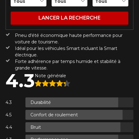
Utilisez notre outil de recherche pas
véhicule pour une compatibilité
Calculateur de décalage de jantes
PROMOTIONS EN COURS
garantie*.
L'entretien de vos pneus
LANCER LA RECHERCHE
Courriel
LIVRAISON RAPIDE
Votre ensemble de pneus et jantes vous
INFORMATIONS
sera livré rapidement.
Pneu d'été économique haute performance pour
voiture de tourisme.
Qui sommes-nous ?
Votre véhicule
Idéal pour les véhicules Smart incluant la Smart
PROMOTIONS EN COURS
électrique.
Procédures d'achat
Année
Forte adhérence par temps humide et stabilité à
Méthodes de paiement
grande vitesse.
Protection contre les hasards routiers
4.3
Note générale
Politique de retour
Foire aux questions
Marque
Durabilité
Confort de roulement
Modèle
Bruit
POUR UN TEMPS LIMITÉ SUR
RABAIS10
PRODUITS SÉLECTIONNÉS.
CODE PROMO
MINIMUM DE 500$ AVANT TAXES.