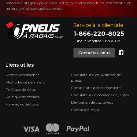
rabais avantageux pour vous. Votre courriel restera 100% confidentiel et
ne sera jamais partagé ou vendu.
Service à la clientèle
1-866-220-8025
Lundi à Vendredi : 8h à 18h
Face
Contactez-nous
Liens utiles
Procédures d'achat
Calculateur d'équivalence de
pneus
Méthodes de paiement
Comparateur de dimensions
Politique de retour
Calculateur de décalage de jantes
Politique de cookies
L'entretien de vos pneus
Foire aux questions
Contactez-nous