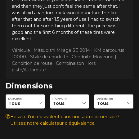
and then they just don't feel the same after that. I
was afraid a random rock would puncture the tire
after that and after 1.5 years of use I had to switch
them out for something different. The price was
good and the first 6 months of these tires were
excellent.
Véhicule : Mitsubishi Mirage SE 2014 |
KM parcourus :
10000 |
Style de conduite : Conduite Moyenne |
Condition de route : Combinaison Hors
piste/Autoroute
Dimensions
Entrez les dimensions souhaitées pour vérifier la disponibilité 
LARGEUR
RAPPORT
DIAMÈTRE
Besoin d'un équivalent dans une autre dimension?
Utilisez notre calculateur d'équivalence.