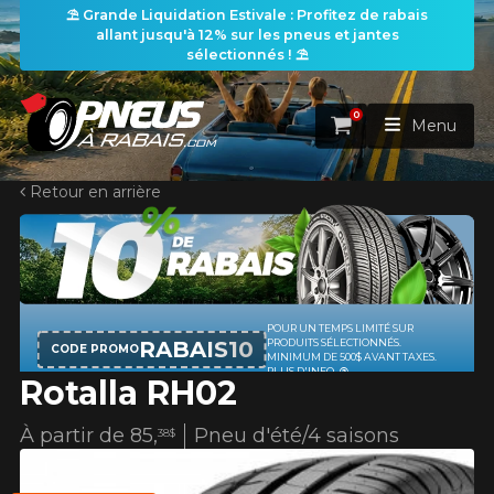
⛱️ Grande Liquidation Estivale : Profitez de rabais
allant jusqu'à 12% sur les pneus et jantes
sélectionnés ! ⛱️
0
Panier
Menu
Retour en arrière
ACCUEIL
PNEUS
ROUES
RECHERCHE DE PNEUS
VOIR TOUT
Rotalla RH02
ENSEMBLES
Rechercher par
RECHERCHE DE ROUES
VOIR TOUT
Par dimensions
Par véhicule
À partir de
85,
Pneu d'été/4 saisons
38$
PROMOTIONS
RECHERCHE D'ENSEMBLES
Recherche par dimensions
LARGEUR
RAPPORT
DIAMÈTRE
Par véhicule
Par dimensions
PNEUS & JANTES