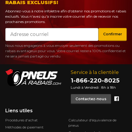
RABAIS EXCLUSIFS!
Abonnez-vous à notre infolettre afin d'obtenir nos promotions et rabais
exclusifs. Vous n'avez qu'à inscrire votre courriel afin de recevoir nos
prochaines promotions.
Courriel
Confirmer
Nous nous engageons à vous envoyer seulement des promotions ou
rabais avantageux pour vous. Votre courriel restera 100% confidentiel et
ne sera jamais partagé ou vendu.
Service à la clientèle
1-866-220-8025
Lundi à Vendredi : 8h à 18h
Face
Contactez-nous
Liens utiles
Procédures d'achat
Calculateur d'équivalence de
pneus
Méthodes de paiement