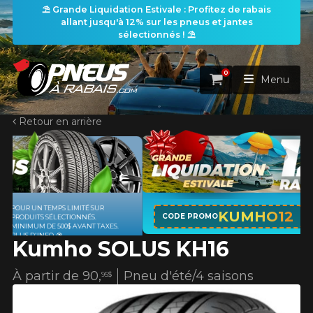
⛱️ Grande Liquidation Estivale : Profitez de rabais
allant jusqu'à 12% sur les pneus et jantes
sélectionnés ! ⛱️
0
Panier
Menu
Retour en arrière
ACCUEIL
PNEUS
ROUES
APPLICABLE SUR TOUT ACHAT DE 4
RECHERCHE DE PNEUS
KUMHO12
VOIR TOUT
CODE PROMO
PNEUS DE MARQUE KUMHO*
PLUS
D'INFO
Kumho SOLUS KH16
ENSEMBLES
Rechercher par
RECHERCHE DE ROUES
VOIR TOUT
Par dimensions
Par véhicule
À partir de
90,
Pneu d'été/4 saisons
95$
PROMOTIONS
RECHERCHE D'ENSEMBLES
Recherche par dimensions
LARGEUR
RAPPORT
DIAMÈTRE
Par véhicule
Par dimensions
PNEUS & JANTES