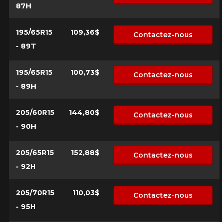
87H
*Attention cette dimension représente une possibilité
Envoyer
195/65R15
109,36$
d'équipement pour votre véhicule, vous devez vérifier
Contactez-nous
l'exactitude de l'information sur votre véhicule directement
Annuler
- 89T
avant de commander.
195/65R15
100,73$
Contactez-nous
- 89H
205/60R15
144,80$
Contactez-nous
- 90H
205/65R15
152,88$
Contactez-nous
- 92H
205/70R15
110,03$
Contactez-nous
- 95H