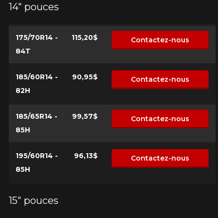
Votre véhicule
14" pouces
Année
175/70R14 -
115,20$
Contactez-nous
84T
Marque
185/60R14 -
90,95$
Contactez-nous
82H
185/65R14 -
99,57$
Modèle
Contactez-nous
85H
195/60R14 -
96,13$
Contactez-nous
Option
85H
15" pouces
KM parcourus