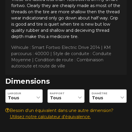
fortwo. Clearly they are cheaply made as most of the
threads on the tire are more shallow then the thread
wear indicatorand only go down about half way. Grip
is good and tire is quiet when tire is new but low
quality rubber and shallow and decieving thread
depth make this a medicore tire.
AJOUTER UN AVIS
Véhicule : Smart Fortwo Electric Drive 2014 |
KM
Clo
parcourus : 40000 |
Style de conduite : Conduite
Votre avis concernant le
Moyenne |
Condition de route : Combinaison
autoroute et route de ville
SOLUS KH16
Dimensions
Nom
Entrez les dimensions souhaitées pour vérifier la disponibilité 
LARGEUR
RAPPORT
DIAMÈTRE
Courriel
Besoin d'un équivalent dans une autre dimension?
Utilisez notre calculateur d'équivalence.