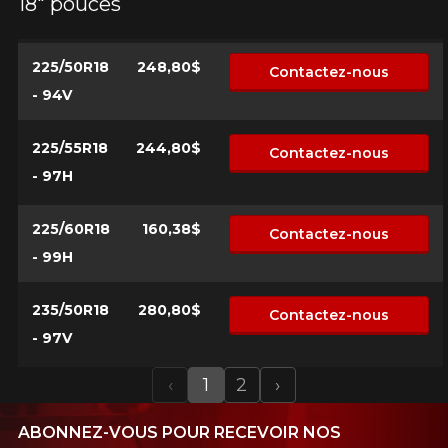
18" pouces
225/50R18
248,80$
Contactez-nous
- 94V
225/55R18
244,80$
Contactez-nous
- 97H
225/60R18
160,38$
Contactez-nous
- 99H
235/50R18
280,80$
Contactez-nous
- 97V
‹
1
2
›
Previous
Next
ABONNEZ-VOUS POUR RECEVOIR NOS