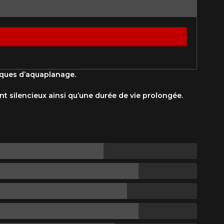
Option
Fermer
sques d’aquaplanage.
ent silencieux ainsi qu’une durée de vie prolongée.
st disponible en ligne
itez pas à contacter notre
figuration.
tude de l'information sur votre