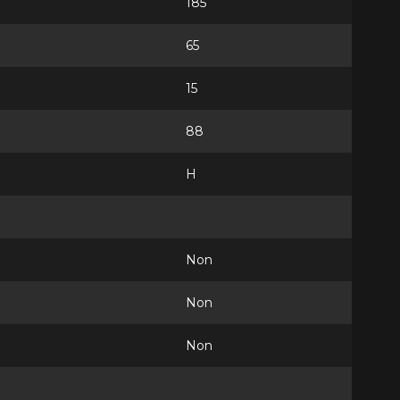
185
65
15
88
H
Non
Non
Non