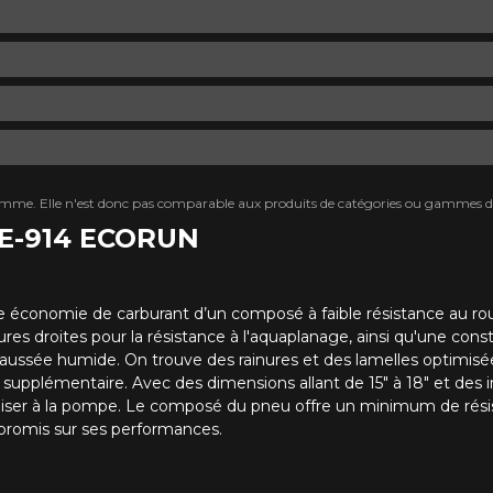
mme. Elle n'est donc pas comparable aux produits de catégories ou gammes di
ZE-914 ECORUN
économie de carburant d’un composé à faible résistance au ro
s droites pour la résistance à l'aquaplanage, ainsi qu'une const
chaussée humide.
On trouve des rainures et des lamelles optimis
on supplémentaire.
Avec des dimensions allant de 15" à 18" et des 
iser à la pompe.
Le composé du pneu offre un minimum de résista
compromis sur ses performances.