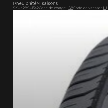
Pneu d'été/4 saisons
SKU : 28941542
Code de charge :
88
Code de vitesse :
H
U
KUMHO12
CODE PROMO
APPLICA