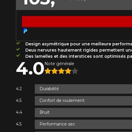
Année
KM parcourus
VOICI LES DIMENSIONS POUR 
Design asymétrique pour une meilleure performan
Deux nervures hautement rigides permettent une e
Votre avis
Que magasinez-vous?
Des lamelles et des interstices sont optimisés pa
4.0
Note
Note générale
1
2
3
4
5
Malheureusement, 
présentement. Nous
Commentaire
service à la client
Durabilité
1-866-220-802
Confort de roulement
Bruit
*Attention cette dimension représent
Envoyer
Annuler
véhicule directement avant de co
Performance sec