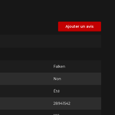
Ajouter un avis
Falken
Non
Été
28941542