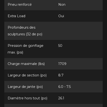
Pneu renforcé
Non
Extra Load
Oui
Profondeurs des
sculptures (32 de po)
Pression de gonflage
50
max. (psi)
Charge maximale (lbs)
1709
Largeur de section (po)
8.7
Largeur de jante (po)
6.0 - 7.5
Diamètre hors tout (po)
26.1