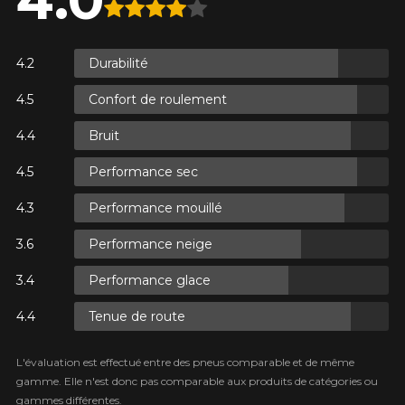
SUR
.
 TAXES.
Durabilité
SUR
.
Confort de roulement
 TAXES.
Bruit
AJOUTER UN AVIS
Performance sec
Clo
SUR
Performance mouillé
Votre avis concernant le
.
 TAXES.
ZIEX ZE-914 ECORUN
Performance neige
Nom
Performance glace
Tenue de route
L'évaluation est effectué entre des pneus comparable et de même
Courriel
gamme. Elle n'est donc pas comparable aux produits de catégories ou
gammes différentes.