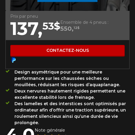
Utilisez notre outil de recherche pas
véhicule pour une compatibilité
Calculateur de décalage de jantes
PROMOTIONS EN COURS
garantie*.
L'entretien de vos pneus
Prix par pneu
137,
LIVRAISON RAPIDE
Ensemble de 4 pneus :
APPLICABLE SUR TOUT ACHAT
53$
KUMHO12
CODE PROMO
DE 4 PNEUS DE MARQUE
550,
Votre ensemble de pneus et jantes vous
12$
KUMHO*
PLUS D'INFO
INFORMATIONS
sera livré rapidement.
APPLICABLE SUR TOUT ACHAT
KUMHO12
CODE PROMO
DE 4 PNEUS DE MARQUE
Qui sommes-nous ?
KUMHO*
PLUS D'INFO
CONTACTEZ-NOUS
PROMOTIONS EN COURS
Procédures d'achat
APPLICABLE SUR TOUT ACHAT
KUMHO12
CODE PROMO
DE 4 PNEUS DE MARQUE
Méthodes de paiement
KUMHO*
PLUS D'INFO
Protection contre les hasards routiers
Design asymétrique pour une meilleure
Politique de retour
performance sur les chaussées sèches ou
Foire aux questions
mouillées, réduisant les risques d’aquaplanage.
Deux nervures hautement rigides permettent une
APPLICABLE SUR TOUT ACHAT
excellente stabilité lors de freinage.
KUMHO12
CODE PROMO
DE 4 PNEUS DE MARQUE
Des lamelles et des interstices sont optimisés par
KUMHO*
PLUS D'INFO
ordinateur afin d’offrir une traction supérieure, un
roulement silencieux ainsi qu’une durée de vie
prolongée.
4.0
SUR
Note générale
.
 TAXES.