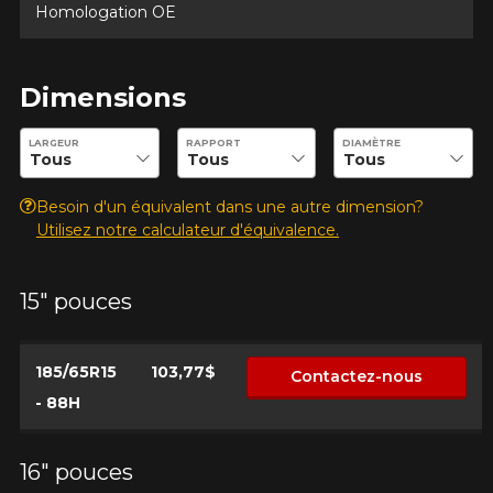
Homologation OE
Dimensions
Entrez les dimensions souhaitées pour vérifier la disponibilité 
LARGEUR
RAPPORT
DIAMÈTRE
Besoin d'un équivalent dans une autre dimension?
Utilisez notre calculateur d'équivalence.
15" pouces
185/65R15
103,77$
Contactez-nous
- 88H
16" pouces