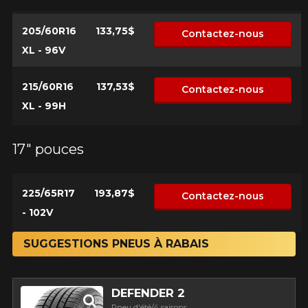
205/60R16
133,75$
Contactez-nous
XL - 96V
215/60R16
137,53$
Contactez-nous
XL - 99H
17" pouces
225/65R17
193,87$
Contactez-nous
- 102V
SUGGESTIONS PNEUS À RABAIS
DEFENDER 2
Pneu d'été/4 saisons