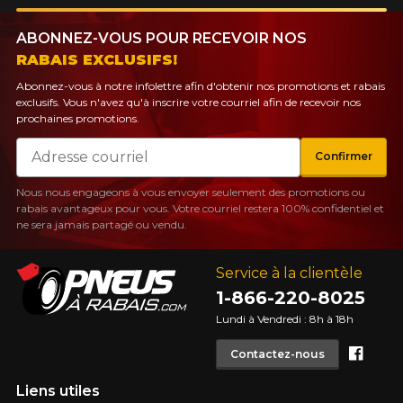
ABONNEZ-VOUS POUR RECEVOIR NOS
RABAIS EXCLUSIFS!
Abonnez-vous à notre infolettre afin d'obtenir nos promotions et rabais
exclusifs. Vous n'avez qu'à inscrire votre courriel afin de recevoir nos
prochaines promotions.
Courriel
Confirmer
Nous nous engageons à vous envoyer seulement des promotions ou
rabais avantageux pour vous. Votre courriel restera 100% confidentiel et
ne sera jamais partagé ou vendu.
Service à la clientèle
1-866-220-8025
Lundi à Vendredi : 8h à 18h
Face
Contactez-nous
Liens utiles