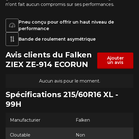
n'ont fait aucun compromis sur ses performances.
KM parcourus
Pneu conçu pour offrir un haut niveau de
performance
VOICI LES DIMENSIONS POUR VOTRE VÉHICULE
Fe
Style de conduite
Bande de roulement asymétrique
Que magasinez-vous?
Avis clients du Falken
Ajouter
un avis
ZIEX ZE-914 ECORUN
Condition de route
Aucun avis pour le moment.
Malheureusement, aucun résultat ne
convenant parfaitement à votre
Spécifications 215/60R16 XL -
Votre avis
recherche n'est disponible en ligne
présentement. Nous aimerions vous
99H
Note
aider à trouver le produit qu'il vous faut.
1
2
3
4
5
N'hésitez pas à contacter notre service
Manufacturier
Falken
à la clientèle, qui se fera un plaisir de
Commentaire
rechercher des options pour votre
configuration.
Cloutable
Non