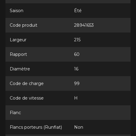
1-866-220-8025
Saison
Été
*Attention cette dimension représente une possibilité
Envoyer
Code produit
28941653
d'équipement pour votre véhicule, vous devez vérifier
l'exactitude de l'information sur votre véhicule directement
Annuler
avant de commander.
Largeur
215
Rapport
60
Diamètre
16
Code de charge
99
Code de vitesse
H
Flanc
Flancs porteurs (Runflat)
Non