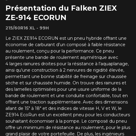
Présentation du Falken ZIEX
Votre véhicule
ZE-914 ECORUN
Année
215/60R16 XL - 99H
Le ZIEX ZE914 ECORUN est un pneu hybride offrant une
économie de carburant d’un composé à faible résistance
au roulement, conçu pour la performance. Ce pneu
Marque
présente une bande de roulement asymétrique avec
4 larges rainures droites pour la résistance à l'aquaplanage,
ainsi qu'une construction à 2 nervures de rigidité élevée,
permettant une bonne stabilité de freinage sur chaussée
Modèle
sèche et sur chaussée humide.
On trouve des rainures et
des lamelles optimisées pour une usure uniforme de la
bande de roulement et une conduite confortable, tout en
offrant une traction supplémentaire.
Avec des dimensions
allant de 15" à 18" et des indices de vitesse H, V et W, le
Option
ZE914 EcoRun est un excellent pneu pour les conducteurs
souhaitant économiser à la pompe.
Le composé du pneu
offre un minimum de résistance au roulement, pour le plus
grand plaisir de votre portefeuille. De plus, les ingénieurs