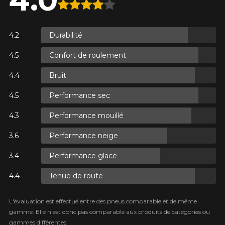
TÉ SUR
NÉS.
ANT TAXES.
Durabilité
SUR
.
Confort de roulement
 TAXES.
Bruit
AJOUTER UN AVIS
Performance sec
Clo
TÉ SUR
Performance mouillé
Votre avis concernant le
NÉS.
ANT TAXES.
ZIEX ZE-914 ECORUN
Performance neige
Nom
Performance glace
Tenue de route
L'évaluation est effectué entre des pneus comparable et de même
Courriel
gamme. Elle n'est donc pas comparable aux produits de catégories ou
gammes différentes.