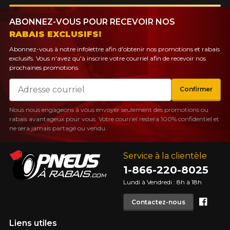
ABONNEZ-VOUS POUR RECEVOIR NOS
RABAIS EXCLUSIFS!
Abonnez-vous à notre infolettre afin d'obtenir nos promotions et rabais
exclusifs. Vous n'avez qu'à inscrire votre courriel afin de recevoir nos
prochaines promotions.
Courriel
Confirmer
Nous nous engageons à vous envoyer seulement des promotions ou
rabais avantageux pour vous. Votre courriel restera 100% confidentiel et
ne sera jamais partagé ou vendu.
Service à la clientèle
1-866-220-8025
Lundi à Vendredi : 8h à 18h
Face
Contactez-nous
Liens utiles