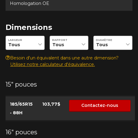
Homologation OE
Dimensions
Entrez les dimensions souhaitées pour vérifier la disponibilité 
LARGEUR
RAPPORT
DIAMÈTRE
Besoin d'un équivalent dans une autre dimension?
Utilisez notre calculateur d'équivalence.
15" pouces
185/65R15
103,77$
Contactez-nous
- 88H
16" pouces