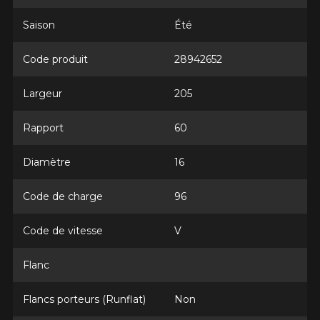
1-866-220-8025
Saison
Été
*Attention cette dimension représente une possibilité
Envoyer
Code produit
28942652
d'équipement pour votre véhicule, vous devez vérifier
l'exactitude de l'information sur votre véhicule directement
Annuler
avant de commander.
Largeur
205
Rapport
60
Diamètre
16
Code de charge
96
Code de vitesse
V
Flanc
Flancs porteurs (Runflat)
Non