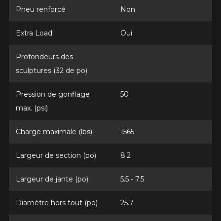
Pneu renforcé
Non
Extra Load
Oui
Profondeurs des
sculptures (32 de po)
Pression de gonflage
50
max. (psi)
Charge maximale (lbs)
1565
Largeur de section (po)
8.2
Largeur de jante (po)
5.5 - 7.5
Diamètre hors tout (po)
25.7