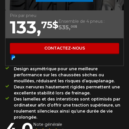
Utilisez notre outil de recherche pas
véhicule pour une compatibilité
Calculateur de décalage de jantes
PROMOTIONS EN COURS
garantie*.
L'entretien de vos pneus
Prix par pneu
133,
LIVRAISON RAPIDE
Ensemble de 4 pneus :
APPLICABLE SUR TOUT ACHAT
75$
KUMHO12
CODE PROMO
DE 4 PNEUS DE MARQUE
535,
Votre ensemble de pneus et jantes vous
00$
KUMHO*
PLUS D'INFO
INFORMATIONS
sera livré rapidement.
APPLICABLE SUR TOUT ACHAT
KUMHO12
CODE PROMO
DE 4 PNEUS DE MARQUE
Qui sommes-nous ?
KUMHO*
PLUS D'INFO
CONTACTEZ-NOUS
PROMOTIONS EN COURS
Procédures d'achat
APPLICABLE SUR TOUT ACHAT
KUMHO12
CODE PROMO
DE 4 PNEUS DE MARQUE
Méthodes de paiement
KUMHO*
PLUS D'INFO
Protection contre les hasards routiers
Design asymétrique pour une meilleure
Politique de retour
performance sur les chaussées sèches ou
Foire aux questions
mouillées, réduisant les risques d’aquaplanage.
Deux nervures hautement rigides permettent une
APPLICABLE SUR TOUT ACHAT
excellente stabilité lors de freinage.
KUMHO12
CODE PROMO
DE 4 PNEUS DE MARQUE
Des lamelles et des interstices sont optimisés par
KUMHO*
PLUS D'INFO
ordinateur afin d’offrir une traction supérieure, un
roulement silencieux ainsi qu’une durée de vie
prolongée.
4.0
TÉ SUR
Note générale
NÉS.
ANT TAXES.