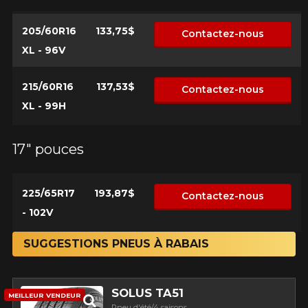
205/60R16
133,75$
Contactez-nous
XL - 96V
215/60R16
137,53$
Contactez-nous
XL - 99H
17" pouces
225/65R17
193,87$
Contactez-nous
- 102V
SUGGESTIONS PNEUS À RABAIS
SOLUS TA51
MEILLEUR VENDEUR
Pneu d'été/4 saisons