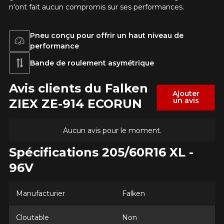
n'ont fait aucun compromis sur ses performances.
KM parcourus
Pneu conçu pour offrir un haut niveau de
performance
VOICI LES DIMENSIONS POUR VOTRE VÉHICULE
Fe
Style de conduite
Bande de roulement asymétrique
Que magasinez-vous?
Avis clients du Falken
Ajouter
un avis
ZIEX ZE-914 ECORUN
Condition de route
Aucun avis pour le moment.
Malheureusement, aucun résultat ne
convenant parfaitement à votre
Spécifications 205/60R16 XL -
Votre avis
recherche n'est disponible en ligne
présentement. Nous aimerions vous
96V
Note
aider à trouver le produit qu'il vous faut.
1
2
3
4
5
N'hésitez pas à contacter notre service
Manufacturier
Falken
à la clientèle, qui se fera un plaisir de
Commentaire
rechercher des options pour votre
configuration.
Cloutable
Non