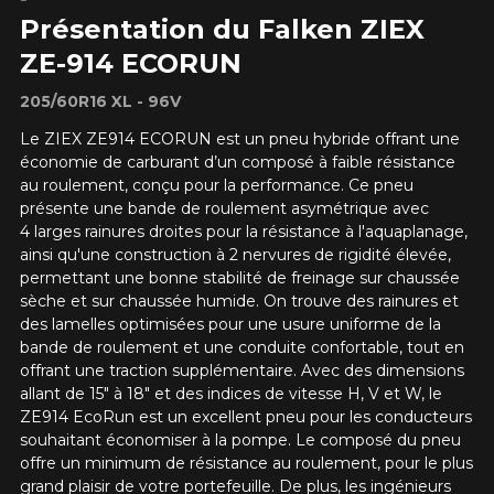
Présentation du Falken ZIEX
Votre véhicule
ZE-914 ECORUN
Année
205/60R16 XL - 96V
Le ZIEX ZE914 ECORUN est un pneu hybride offrant une
économie de carburant d’un composé à faible résistance
au roulement, conçu pour la performance. Ce pneu
Marque
présente une bande de roulement asymétrique avec
4 larges rainures droites pour la résistance à l'aquaplanage,
ainsi qu'une construction à 2 nervures de rigidité élevée,
permettant une bonne stabilité de freinage sur chaussée
Modèle
sèche et sur chaussée humide.
On trouve des rainures et
des lamelles optimisées pour une usure uniforme de la
bande de roulement et une conduite confortable, tout en
offrant une traction supplémentaire.
Avec des dimensions
allant de 15" à 18" et des indices de vitesse H, V et W, le
Option
ZE914 EcoRun est un excellent pneu pour les conducteurs
souhaitant économiser à la pompe.
Le composé du pneu
offre un minimum de résistance au roulement, pour le plus
grand plaisir de votre portefeuille. De plus, les ingénieurs